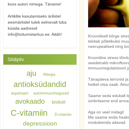
koos autori nimega. Täname!
Artiklite kasutamiseks ärilistel
eesmärkidel tuleb eelnevalt luba
küsida aadressil
info@toitumistarkus.ee. Aitäh!
Krooniliselt kõrge str
tekitab põletikulisi m
neerupealised ning loo
Krooniline stress tõmb
Sildipilv
seedetrakti mikrofloo
immuunregulatsiooni 
aju
Allergia
Tänapäeva terrorist ja
antioksüdandid
hetkel otsa saab. Ainu
aspartaam
autoimmuunhaigused
Saame seda edukalt teh
avokaado
ümbritseme end armas
brokoli
C-vitamiin
Aga on veel midagi!
D-vitamiin
Me saame enda heaks t
depressioon
moduleerida aitavad.