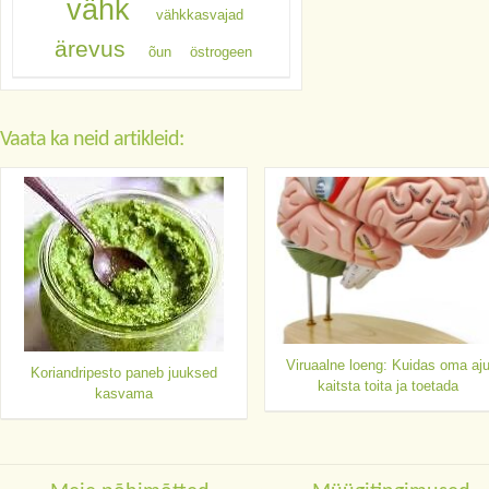
vähk
vähkkasvajad
ärevus
õun
östrogeen
Vaata ka neid artikleid:
Viruaalne loeng: Kuidas oma aj
Koriandripesto paneb juuksed
kaitsta toita ja toetada
kasvama