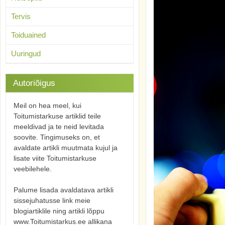
Tervis
Toiduained
Uuringud
Autoriõigus
Meil on hea meel, kui
Toitumistarkuse artiklid teile
meeldivad ja te neid levitada
soovite. Tingimuseks on, et
avaldate artikli muutmata kujul ja
lisate viite Toitumistarkuse
veebilehele.
Palume lisada avaldatava artikli
sissejuhatusse link meie
blogiartiklile ning artikli lõppu
www.Toitumistarkus.ee allikana