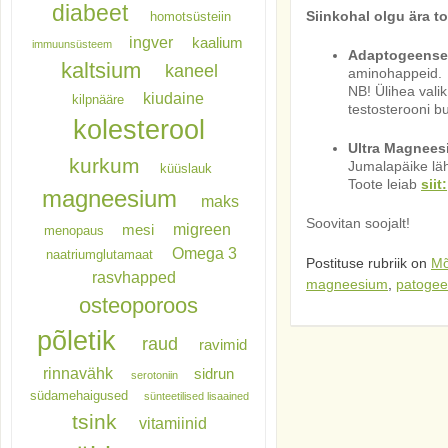
diabeet
Siinkohal olgu ära t
homotsüsteiin
ingver
kaalium
immuunsüsteem
Adaptogeense
kaltsium
kaneel
aminohappeid.
NB! Ülihea vali
kiudaine
kilpnääre
testosterooni b
kolesterool
Ultra Magnees
kurkum
Jumalapäike lä
küüslauk
Toote leiab
siit:
magneesium
maks
Soovitan soojalt!
migreen
mesi
menopaus
Omega 3
naatriumglutamaat
Postituse rubriik on
Mõ
rasvhapped
magneesium
,
patogee
osteoporoos
põletik
raud
ravimid
rinnavähk
sidrun
serotoniin
südamehaigused
sünteetilised lisaained
tsink
vitamiinid