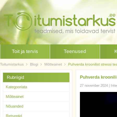
Toit ja tervis
Teenused
Toitumistarkus
Blogi
Mõtteainet
Puhverda kroonilist stressi te
Puhverda kroonilis
Rubriigid
27 november 2024
|
Inte
Kategooriata
Mõtteainet
Nõuanded
Retseptid