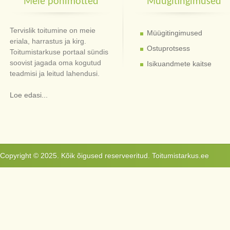
Meie põhimõtted
Müügitingimused
Tervislik toitumine on meie
Müügitingimused
eriala, harrastus ja kirg.
Ostuprotsess
Toitumistarkuse portaal sündis
soovist jagada oma kogutud
Isikuandmete kaitse
teadmisi ja leitud lahendusi.
Loe edasi...
Copyright © 2025. Kõik õigused reserveeritud. Toitumistarkus.ee