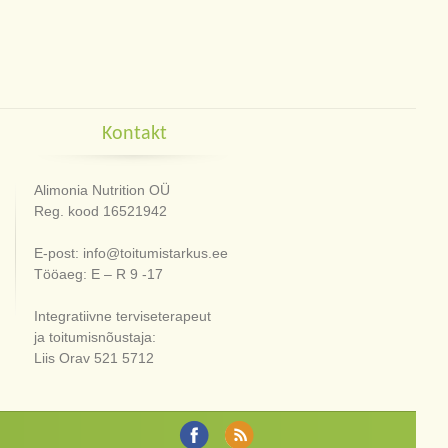
Kontakt
Alimonia Nutrition OÜ
Reg. kood 16521942
E-post: info@toitumistarkus.ee
Tööaeg: E – R 9 -17
Integratiivne terviseterapeut
ja toitumisnõustaja:
Liis Orav 521 5712