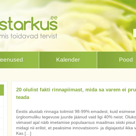
Teenused
Kalender
Pood
20 olulist fakti rinnapiimast, mida sa varem ei pr
teada
Eestis alustab rinnaga toitmist 98-99% emadest, kuid esimese 
ürgloomuliku tegevuse juurde jäänud vaid ligi 40% neist. Oluko
viimasel ajal näib imetamise populaarsus maailmas siiski pisut
midagi nii erilist, et peaksime innovatsiooni- ja digiajastul ikk
Kas […]