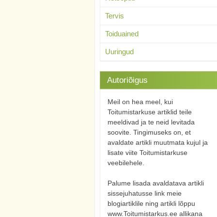
Tervis
Toiduained
Uuringud
Autoriõigus
Meil on hea meel, kui
Toitumistarkuse artiklid teile
meeldivad ja te neid levitada
soovite. Tingimuseks on, et
avaldate artikli muutmata kujul ja
lisate viite Toitumistarkuse
veebilehele.
Palume lisada avaldatava artikli
sissejuhatusse link meie
blogiartiklile ning artikli lõppu
www.Toitumistarkus.ee allikana