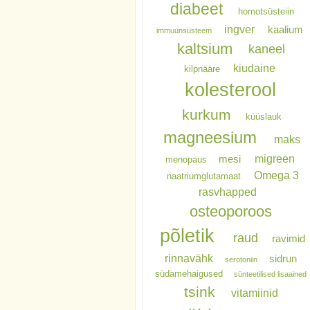
diabeet
homotsüsteiin
ingver
kaalium
immuunsüsteem
kaltsium
kaneel
kiudaine
kilpnääre
kolesterool
kurkum
küüslauk
magneesium
maks
migreen
mesi
menopaus
Omega 3
naatriumglutamaat
rasvhapped
osteoporoos
põletik
raud
ravimid
rinnavähk
sidrun
serotoniin
südamehaigused
sünteetilised lisaained
tsink
vitamiinid