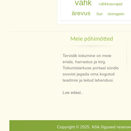
vähk
vähkkasvajad
ärevus
õun
östrogeen
Meie põhimõtted
Tervislik toitumine on meie
eriala, harrastus ja kirg.
Toitumistarkuse portaal sündis
soovist jagada oma kogutud
teadmisi ja leitud lahendusi.
Loe edasi...
Copyright © 2025. Kõik õigused reservee