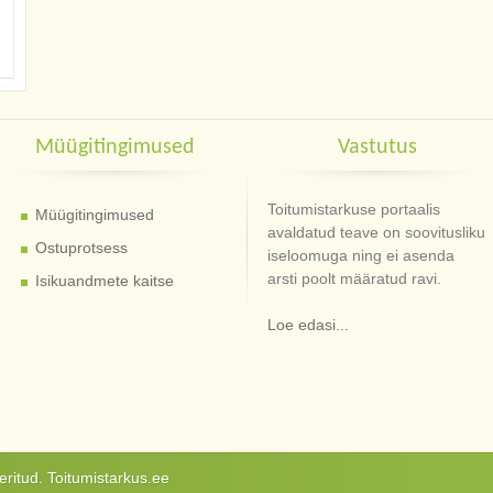
Müügitingimused
Vastutus
Toitumistarkuse portaalis
Müügitingimused
avaldatud teave on soovitusliku
Ostuprotsess
iseloomuga ning ei asenda
arsti poolt määratud ravi.
Isikuandmete kaitse
Loe edasi...
ritud. Toitumistarkus.ee