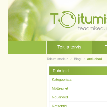
Toit ja tervis
Toitumistarkus
Blogi
antikehad
Rubriigid
Kategooriata
Mõtteainet
Nõuanded
Retseptid