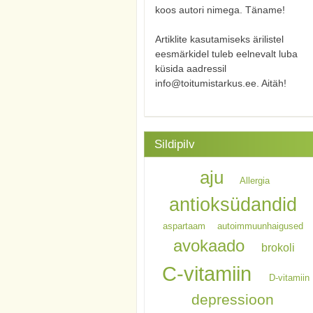
koos autori nimega. Täname!
Artiklite kasutamiseks ärilistel
eesmärkidel tuleb eelnevalt luba
küsida aadressil
info@toitumistarkus.ee. Aitäh!
Sildipilv
aju
Allergia
antioksüdandid
aspartaam
autoimmuunhaigused
avokaado
brokoli
C-vitamiin
D-vitamiin
depressioon