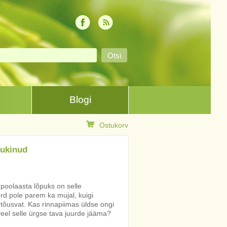
Blogi
Ostukorv
uukinud
poolaasta lõpuks on selle
rd pole parem ka mujal, kuigi
 tõusvat. Kas rinnapiimas üldse ongi
a veel selle ürgse tava juurde jääma?