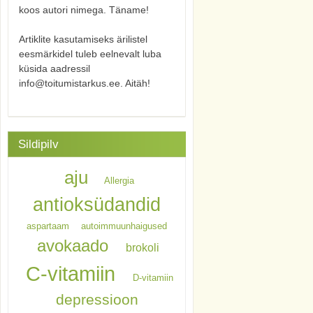
koos autori nimega. Täname!
Artiklite kasutamiseks ärilistel
eesmärkidel tuleb eelnevalt luba
küsida aadressil
info@toitumistarkus.ee. Aitäh!
Sildipilv
aju
Allergia
antioksüdandid
aspartaam
autoimmuunhaigused
avokaado
brokoli
C-vitamiin
D-vitamiin
depressioon