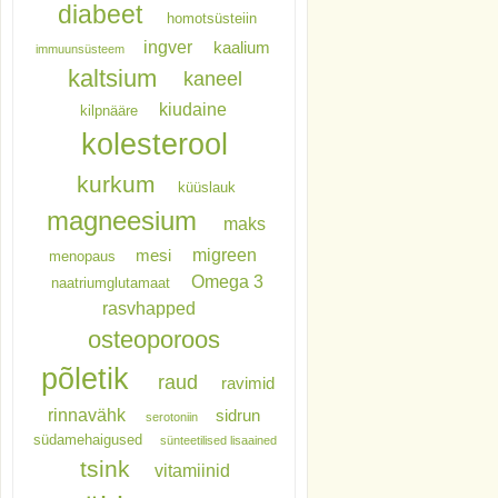
diabeet
homotsüsteiin
ingver
kaalium
immuunsüsteem
kaltsium
kaneel
kiudaine
kilpnääre
kolesterool
kurkum
küüslauk
magneesium
maks
migreen
mesi
menopaus
Omega 3
naatriumglutamaat
rasvhapped
osteoporoos
põletik
raud
ravimid
rinnavähk
sidrun
serotoniin
südamehaigused
sünteetilised lisaained
tsink
vitamiinid