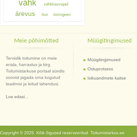
vähk
vähkkasvajad
ärevus
õun
östrogeen
Meie põhimõtted
Müügitingimused
Tervislik toitumine on meie
Müügitingimused
eriala, harrastus ja kirg.
Ostuprotsess
Toitumistarkuse portaal sündis
soovist jagada oma kogutud
Isikuandmete kaitse
teadmisi ja leitud lahendusi.
Loe edasi...
Copyright © 2025. Kõik õigused reserveeritud. Toitumistarkus.ee