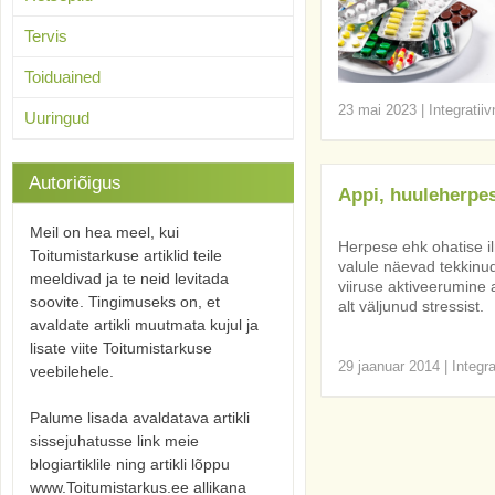
Tervis
Toiduained
23 mai 2023
|
Integratii
Uuringud
Autoriõigus
Appi, huuleherpes
Meil on hea meel, kui
Herpese ehk ohatise il
Toitumistarkuse artiklid teile
valule näevad tekkinud
meeldivad ja te neid levitada
viiruse aktiveerumine
soovite. Tingimuseks on, et
alt väljunud stressist.
avaldate artikli muutmata kujul ja
lisate viite Toitumistarkuse
29 jaanuar 2014
|
Integr
veebilehele.
Palume lisada avaldatava artikli
sissejuhatusse link meie
blogiartiklile ning artikli lõppu
www.Toitumistarkus.ee allikana