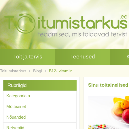
Toit ja tervis
Teenused
Toitumistarkus
Blogi
B12- vitamiin
Sinu toitainelise
Rubriigid
Kategooriata
Mõtteainet
Nõuanded
Retseptid