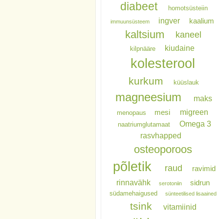
diabeet
homotsüsteiin
ingver
kaalium
immuunsüsteem
kaltsium
kaneel
kiudaine
kilpnääre
kolesterool
kurkum
küüslauk
magneesium
maks
migreen
mesi
menopaus
Omega 3
naatriumglutamaat
rasvhapped
osteoporoos
põletik
raud
ravimid
rinnavähk
sidrun
serotoniin
südamehaigused
sünteetilised lisaained
tsink
vitamiinid