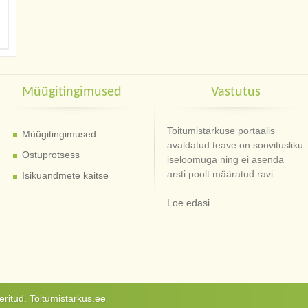
Müügitingimused
Vastutus
Toitumistarkuse portaalis
Müügitingimused
avaldatud teave on soovitusliku
Ostuprotsess
iseloomuga ning ei asenda
arsti poolt määratud ravi.
Isikuandmete kaitse
Loe edasi...
ritud. Toitumistarkus.ee