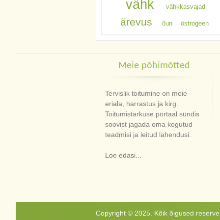
vähk
vähkkasvajad
ärevus
õun
östrogeen
Meie põhimõtted
Tervislik toitumine on meie
eriala, harrastus ja kirg.
Toitumistarkuse portaal sündis
soovist jagada oma kogutud
teadmisi ja leitud lahendusi.
Loe edasi...
Copyright © 2025. Kõik õigused reservee