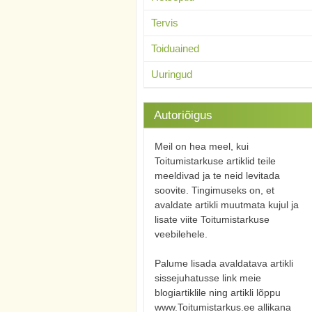
Tervis
Toiduained
Uuringud
Autoriõigus
Meil on hea meel, kui
Toitumistarkuse artiklid teile
meeldivad ja te neid levitada
soovite. Tingimuseks on, et
avaldate artikli muutmata kujul ja
lisate viite Toitumistarkuse
veebilehele.
Palume lisada avaldatava artikli
sissejuhatusse link meie
blogiartiklile ning artikli lõppu
www.Toitumistarkus.ee allikana