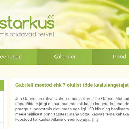
Teenused
Kalender
Pood
Gabrieli meetod ehk 7 olulist tõde kaalulangetajat
Jon Gabriel on rahvusvahelise bestselleri „The Gabriel Method“ a
näpunäidete järgi on suutnud edukalt kaalu langetada tuhande
praegu supervormis olev mees aga ligi 190 kilo ning hoolimata 
meeleheitlikest ponnistustest maha võtta, kasvas tema kehakaal
koostööd ka kuulsa Atkinsi dieedi loojaga, […]