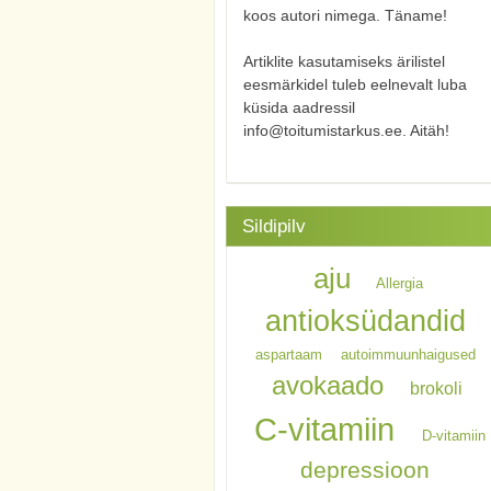
koos autori nimega. Täname!
Artiklite kasutamiseks ärilistel
eesmärkidel tuleb eelnevalt luba
küsida aadressil
info@toitumistarkus.ee. Aitäh!
Sildipilv
aju
Allergia
antioksüdandid
aspartaam
autoimmuunhaigused
avokaado
brokoli
C-vitamiin
D-vitamiin
depressioon