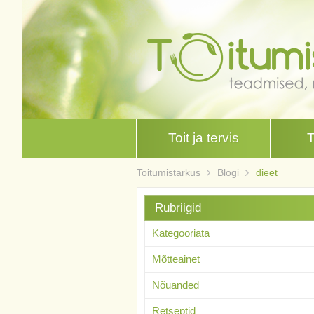
Toit ja tervis
Toitumistarkus
Blogi
dieet
Rubriigid
Kategooriata
Mõtteainet
Nõuanded
Retseptid