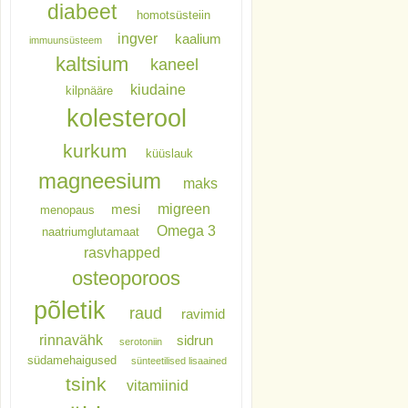
diabeet
homotsüsteiin
ingver
kaalium
immuunsüsteem
kaltsium
kaneel
kiudaine
kilpnääre
kolesterool
kurkum
küüslauk
magneesium
maks
migreen
mesi
menopaus
Omega 3
naatriumglutamaat
rasvhapped
osteoporoos
põletik
raud
ravimid
rinnavähk
sidrun
serotoniin
südamehaigused
sünteetilised lisaained
tsink
vitamiinid