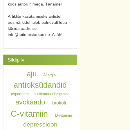
koos autori nimega. Täname!
Artiklite kasutamiseks ärilistel
eesmärkidel tuleb eelnevalt luba
küsida aadressil
info@toitumistarkus.ee. Aitäh!
Sildipilv
aju
Allergia
antioksüdandid
aspartaam
autoimmuunhaigused
avokaado
brokoli
C-vitamiin
D-vitamiin
depressioon