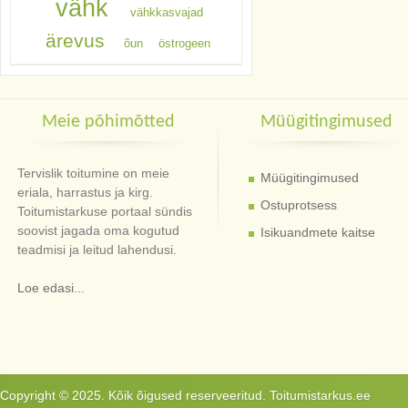
vähk
vähkkasvajad
ärevus
õun
östrogeen
Meie põhimõtted
Müügitingimused
Tervislik toitumine on meie
Müügitingimused
eriala, harrastus ja kirg.
Ostuprotsess
Toitumistarkuse portaal sündis
soovist jagada oma kogutud
Isikuandmete kaitse
teadmisi ja leitud lahendusi.
Loe edasi...
Copyright © 2025. Kõik õigused reserveeritud. Toitumistarkus.ee