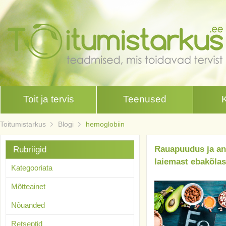
Toit ja tervis
Teenused
Toitumistarkus
Blogi
hemoglobiin
Rauapuudus ja a
Rubriigid
laiemast ebakõlas
Kategooriata
Mõtteainet
Nõuanded
Retseptid