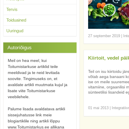
Tervis
Toiduained
Uuringud
27 september 2019
|
Int
Autoriõigus
Kiirtoit, vedel pä
Meil on hea meel, kui
Toitumistarkuse artiklid teile
Teil on isu kiirtoidu 
meeldivad ja te neid levitada
võtab aega banaani k
soovite. Tingimuseks on, et
ise on meile suuremeel
avaldate artikli muutmata kujul ja
vitamiine, orgaanilisi
lisate viite Toitumistarkuse
sünteetilisi lisandeid
veebilehele.
01 mai 2013
|
Integratii
Palume lisada avaldatava artikli
sissejuhatusse link meie
blogiartiklile ning artikli lõppu
www.Toitumistarkus.ee allikana