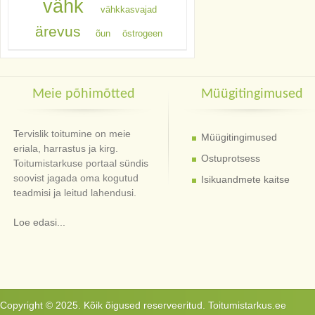
vähk
vähkkasvajad
ärevus
õun
östrogeen
Meie põhimõtted
Müügitingimused
Tervislik toitumine on meie
Müügitingimused
eriala, harrastus ja kirg.
Ostuprotsess
Toitumistarkuse portaal sündis
soovist jagada oma kogutud
Isikuandmete kaitse
teadmisi ja leitud lahendusi.
Loe edasi...
Copyright © 2025. Kõik õigused reserveeritud. Toitumistarkus.ee