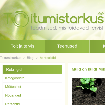
Toit ja tervis
Teenused
Toitumistarkus
Blogi
herbitsiidid
Muld on kuld! Mi
Rubriigid
Kategooriata
Mõtteainet
Nõuanded
Retseptid