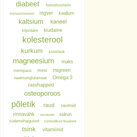
diabeet
homotsüsteiin
ingver
kaalium
immuunsüsteem
kaltsium
kaneel
kiudaine
kilpnääre
kolesterool
kurkum
küüslauk
magneesium
maks
migreen
mesi
menopaus
Omega 3
naatriumglutamaat
rasvhapped
osteoporoos
põletik
raud
ravimid
rinnavähk
sidrun
serotoniin
südamehaigused
sünteetilised lisaained
tsink
vitamiinid