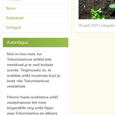
Tervis
Toiduained
30 aprill 2023
|
Integrati
Uuringud
Autoriõigus
Meil on hea meel, kui
Toitumistarkuse artiklid teile
meeldivad ja te neid levitada
soovite. Tingimuseks on, et
avaldate artikli muutmata kujul ja
lisate viite Toitumistarkuse
veebilehele.
Palume lisada avaldatava artikli
sissejuhatusse link meie
blogiartiklile ning artikli lõppu
www.Toitumistarkus.ee allikana