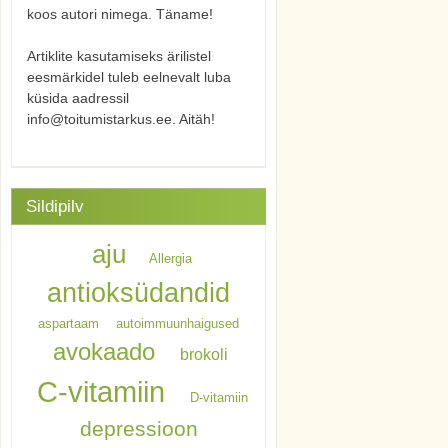
koos autori nimega. Täname!
Artiklite kasutamiseks ärilistel
eesmärkidel tuleb eelnevalt luba
küsida aadressil
info@toitumistarkus.ee. Aitäh!
Sildipilv
aju
Allergia
antioksüdandid
aspartaam
autoimmuunhaigused
avokaado
brokoli
C-vitamiin
D-vitamiin
depressioon