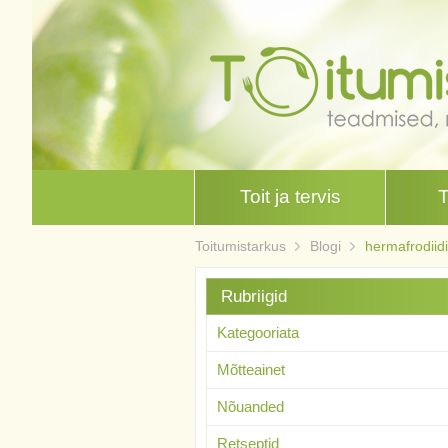
Toit ja tervis
Toitumistarkus
Blogi
hermafrodiid
Rubriigid
Kategooriata
Mõtteainet
Nõuanded
Retseptid