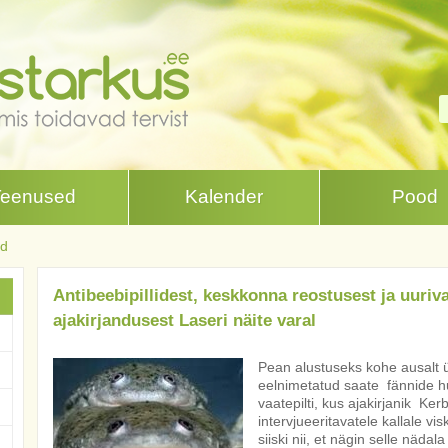
Teenused
Kalender
Pood
id
Antibeebipillidest, keskkonna reostusest ja uuriv
ajakirjandusest Laseri näite varal
Pean alustuseks kohe ausalt ü
eelnimetatud saate fännide h
vaatepilti, kus ajakirjanik Ke
intervjueeritavatele kallale v
siiski nii, et nägin selle nädal