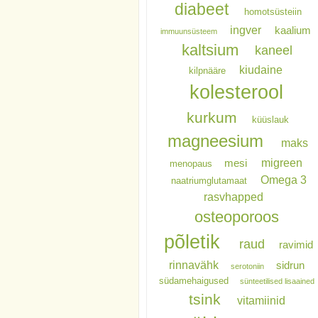
diabeet
homotsüsteiin
ingver
kaalium
immuunsüsteem
kaltsium
kaneel
kiudaine
kilpnääre
kolesterool
kurkum
küüslauk
magneesium
maks
migreen
mesi
menopaus
Omega 3
naatriumglutamaat
rasvhapped
osteoporoos
põletik
raud
ravimid
rinnavähk
sidrun
serotoniin
südamehaigused
sünteetilised lisaained
tsink
vitamiinid