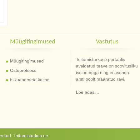
Müügitingimused
Vastutus
Toitumistarkuse portaalis
Müügitingimused
avaldatud teave on soovitusliku
Ostuprotsess
iseloomuga ning ei asenda
arsti poolt määratud ravi.
Isikuandmete kaitse
Loe edasi...
ritud. Toitumistarkus.ee