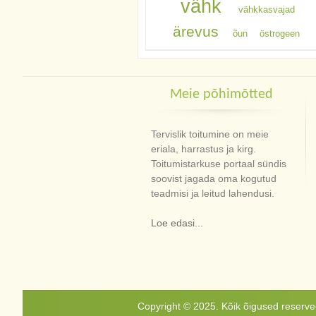
vähk
vähkkasvajad
ärevus
õun
östrogeen
Meie põhimõtted
Tervislik toitumine on meie
eriala, harrastus ja kirg.
Toitumistarkuse portaal sündis
soovist jagada oma kogutud
teadmisi ja leitud lahendusi.
Loe edasi...
Copyright © 2025. Kõik õigused reservee