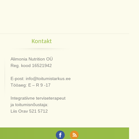
Kontakt
Alimonia Nutrition OÜ
Reg. kood 16521942
E-post: info@toitumistarkus.ee
Tööaeg: E – R 9 -17
Integratiivne terviseterapeut
ja toitumisnõustaja:
Liis Orav 521 5712