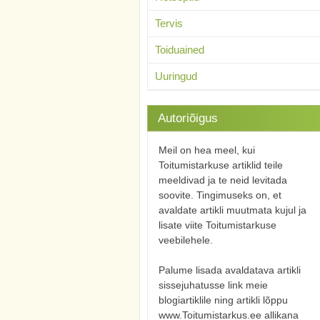
Tervis
Toiduained
Uuringud
Autoriõigus
Meil on hea meel, kui
Toitumistarkuse artiklid teile
meeldivad ja te neid levitada
soovite. Tingimuseks on, et
avaldate artikli muutmata kujul ja
lisate viite Toitumistarkuse
veebilehele.
Palume lisada avaldatava artikli
sissejuhatusse link meie
blogiartiklile ning artikli lõppu
www.Toitumistarkus.ee allikana