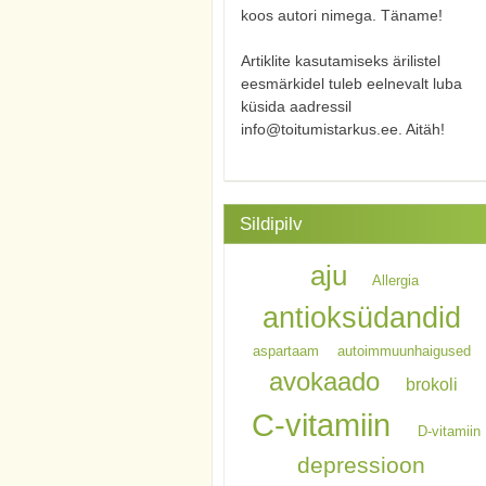
koos autori nimega. Täname!
Artiklite kasutamiseks ärilistel
eesmärkidel tuleb eelnevalt luba
küsida aadressil
info@toitumistarkus.ee. Aitäh!
Sildipilv
aju
Allergia
antioksüdandid
aspartaam
autoimmuunhaigused
avokaado
brokoli
C-vitamiin
D-vitamiin
depressioon