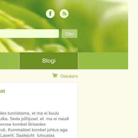
Blogi
Ostukorv
ast
les tunnistama, et ma ei kuulu
ulka. Seda põhjusel, et ma ei naudi
rberose kombel lõrisedes
iskub. Kummalisel kombel juhtus aga
a Laserit. Saatejuht tutvustas