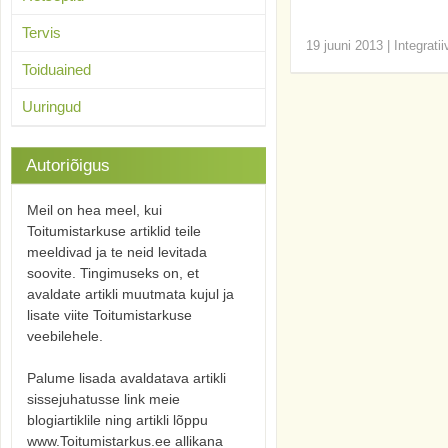
Tervis
19 juuni 2013
|
Integrati
Toiduained
Uuringud
Autoriõigus
Meil on hea meel, kui
Toitumistarkuse artiklid teile
meeldivad ja te neid levitada
soovite. Tingimuseks on, et
avaldate artikli muutmata kujul ja
lisate viite Toitumistarkuse
veebilehele.
Palume lisada avaldatava artikli
sissejuhatusse link meie
blogiartiklile ning artikli lõppu
www.Toitumistarkus.ee allikana