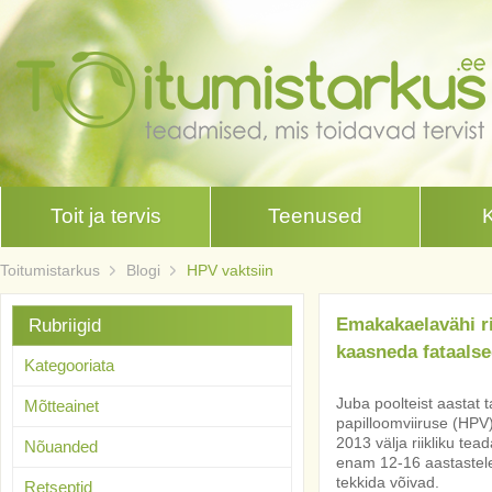
Toit ja tervis
Teenused
Toitumistarkus
Blogi
HPV vaktsiin
Emakakaelavähi r
Rubriigid
kaasneda fataalse
Kategooriata
Juba poolteist aastat
Mõtteainet
papilloomviiruse (HPV)
2013 välja riikliku te
Nõuanded
enam 12-16 aastastele 
tekkida võivad.
Retseptid