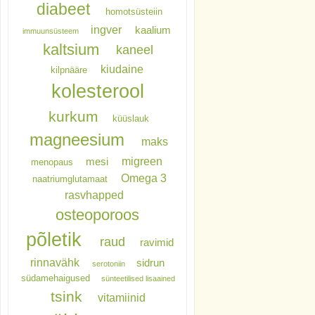
diabeet
homotsüsteiin
ingver
kaalium
immuunsüsteem
kaltsium
kaneel
kiudaine
kilpnääre
kolesterool
kurkum
küüslauk
magneesium
maks
migreen
mesi
menopaus
Omega 3
naatriumglutamaat
rasvhapped
osteoporoos
põletik
raud
ravimid
rinnavähk
sidrun
serotoniin
südamehaigused
sünteetilised lisaained
tsink
vitamiinid