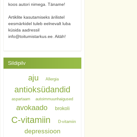
koos autori nimega. Täname!
Artiklite kasutamiseks ärilistel
eesmärkidel tuleb eelnevalt luba
küsida aadressil
info@toitumistarkus.ee. Aitäh!
Sildipilv
aju
Allergia
antioksüdandid
aspartaam
autoimmuunhaigused
avokaado
brokoli
C-vitamiin
D-vitamiin
depressioon