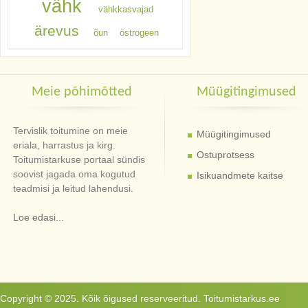
vähk
vähkkasvajad
ärevus
õun
östrogeen
Meie põhimõtted
Müügitingimused
Tervislik toitumine on meie
Müügitingimused
eriala, harrastus ja kirg.
Ostuprotsess
Toitumistarkuse portaal sündis
soovist jagada oma kogutud
Isikuandmete kaitse
teadmisi ja leitud lahendusi.
Loe edasi...
Copyright © 2025. Kõik õigused reserveeritud. Toitumistarkus.ee