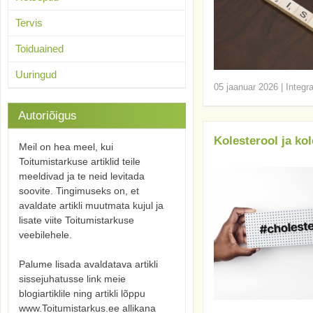
Tervis
Toiduained
Uuringud
05 jaanuar 2026
|
Integr
Autoriõigus
Kolesterool ja ko
Meil on hea meel, kui
Toitumistarkuse artiklid teile
meeldivad ja te neid levitada
soovite. Tingimuseks on, et
avaldate artikli muutmata kujul ja
lisate viite Toitumistarkuse
veebilehele.
Palume lisada avaldatava artikli
sissejuhatusse link meie
blogiartiklile ning artikli lõppu
www.Toitumistarkus.ee allikana