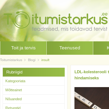
Toit ja tervis
Teenused
Toitumistarkus
Blogi
insult
LDL-kolesterooli t
Rubriigid
hindamiseks
Kategooriata
Mõtteainet
Nõuanded
Retseptid