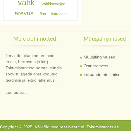
vähk
vähkkasvajad
ärevus
õun
östrogeen
Meie põhimõtted
Müügitingimused
Tervislik toitumine on meie
Müügitingimused
eriala, harrastus ja kirg.
Ostuprotsess
Toitumistarkuse portaal sündis
soovist jagada oma kogutud
Isikuandmete kaitse
teadmisi ja leitud lahendusi.
Loe edasi...
Copyright © 2025. Kõik õigused reserveeritud. Toitumistarkus.ee