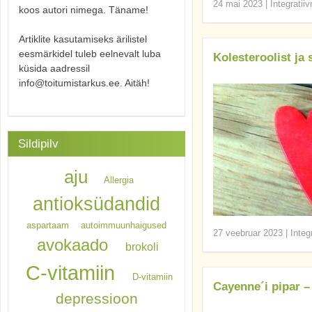
24 mai 2023
|
Integratii
koos autori nimega. Täname!
Artiklite kasutamiseks ärilistel
eesmärkidel tuleb eelnevalt luba
Kolesteroolist ja
küsida aadressil
info@toitumistarkus.ee. Aitäh!
Sildipilv
aju
Allergia
antioksüdandid
aspartaam
autoimmuunhaigused
27 veebruar 2023
|
Integ
avokaado
brokoli
C-vitamiin
D-vitamiin
Cayenne´i pipar –
depressioon