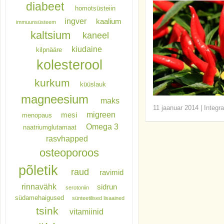
diabeet
homotsüsteiin
ingver
kaalium
immuunsüsteem
kaltsium
kaneel
kiudaine
kilpnääre
kolesterool
kurkum
küüslauk
magneesium
maks
11 jaanuar 2014
|
Integra
migreen
mesi
menopaus
Omega 3
naatriumglutamaat
rasvhapped
osteoporoos
põletik
raud
ravimid
rinnavähk
sidrun
serotoniin
südamehaigused
sünteetilised lisaained
tsink
vitamiinid