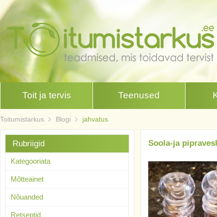
Toit ja tervis
Teenused
Toitumistarkus
Blogi
jahvatus
Soola-ja pipraves
Rubriigid
Kategooriata
Mõtteainet
Nõuanded
Retseptid