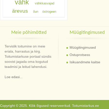
vähk
vähkkasvajad
ärevus
õun
östrogeen
Meie põhimõtted
Müügitingimused
Tervislik toitumine on meie
Müügitingimused
eriala, harrastus ja kirg.
Ostuprotsess
Toitumistarkuse portaal sündis
soovist jagada oma kogutud
Isikuandmete kaitse
teadmisi ja leitud lahendusi.
Loe edasi...
Copyright © 2025. Kõik õigused reserveeritud. Toitumistarkus.ee