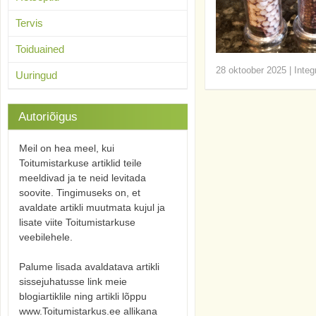
Tervis
Toiduained
28 oktoober 2025
|
Integ
Uuringud
Autoriõigus
Meil on hea meel, kui
Toitumistarkuse artiklid teile
meeldivad ja te neid levitada
soovite. Tingimuseks on, et
avaldate artikli muutmata kujul ja
lisate viite Toitumistarkuse
veebilehele.
Palume lisada avaldatava artikli
sissejuhatusse link meie
blogiartiklile ning artikli lõppu
www.Toitumistarkus.ee allikana