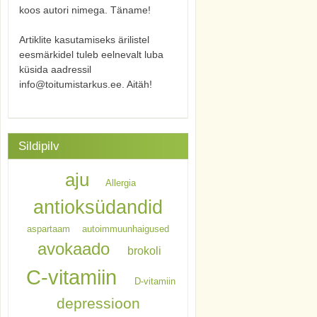
koos autori nimega. Täname!
Artiklite kasutamiseks ärilistel
eesmärkidel tuleb eelnevalt luba
küsida aadressil
info@toitumistarkus.ee. Aitäh!
Sildipilv
aju
Allergia
antioksüdandid
aspartaam
autoimmuunhaigused
avokaado
brokoli
C-vitamiin
D-vitamiin
depressioon