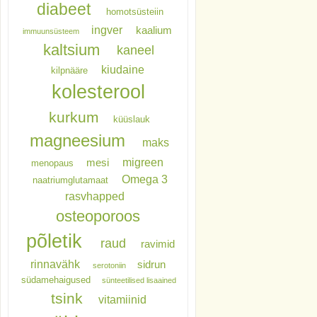
diabeet
homotsüsteiin
ingver
kaalium
immuunsüsteem
kaltsium
kaneel
kiudaine
kilpnääre
kolesterool
kurkum
küüslauk
magneesium
maks
migreen
mesi
menopaus
Omega 3
naatriumglutamaat
rasvhapped
osteoporoos
põletik
raud
ravimid
rinnavähk
sidrun
serotoniin
südamehaigused
sünteetilised lisaained
tsink
vitamiinid