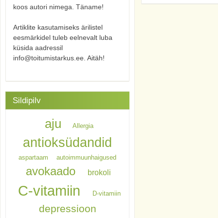
koos autori nimega. Täname!
Artiklite kasutamiseks ärilistel
eesmärkidel tuleb eelnevalt luba
küsida aadressil
info@toitumistarkus.ee. Aitäh!
Sildipilv
aju
Allergia
antioksüdandid
aspartaam
autoimmuunhaigused
avokaado
brokoli
C-vitamiin
D-vitamiin
depressioon