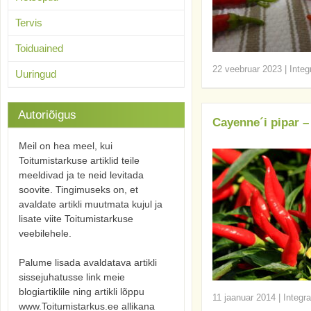
Tervis
Toiduained
22 veebruar 2023
|
Integ
Uuringud
Autoriõigus
Cayenne´i pipar –
Meil on hea meel, kui
Toitumistarkuse artiklid teile
meeldivad ja te neid levitada
soovite. Tingimuseks on, et
avaldate artikli muutmata kujul ja
lisate viite Toitumistarkuse
veebilehele.
Palume lisada avaldatava artikli
sissejuhatusse link meie
blogiartiklile ning artikli lõppu
11 jaanuar 2014
|
Integra
www.Toitumistarkus.ee allikana