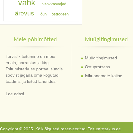
vähk
vähkkasvajad
ärevus
õun
östrogeen
Meie põhimõtted
Müügitingimused
Tervislik toitumine on meie
Müügitingimused
eriala, harrastus ja kirg.
Ostuprotsess
Toitumistarkuse portaal sündis
soovist jagada oma kogutud
Isikuandmete kaitse
teadmisi ja leitud lahendusi.
Loe edasi...
Copyright © 2025. Kõik õigused reserveeritud. Toitumistarkus.ee