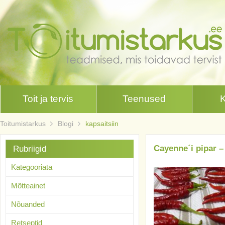
Toit ja tervis
Teenused
Toitumistarkus
Blogi
kapsaitsiin
Cayenne´i pipar –
Rubriigid
Kategooriata
Mõtteainet
Nõuanded
Retseptid