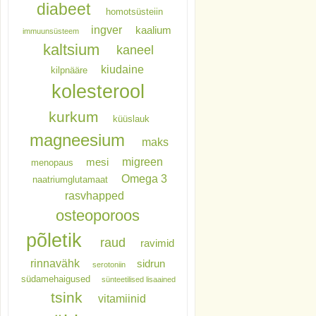
diabeet
homotsüsteiin
ingver
kaalium
immuunsüsteem
kaltsium
kaneel
kiudaine
kilpnääre
kolesterool
kurkum
küüslauk
magneesium
maks
migreen
mesi
menopaus
Omega 3
naatriumglutamaat
rasvhapped
osteoporoos
põletik
raud
ravimid
rinnavähk
sidrun
serotoniin
südamehaigused
sünteetilised lisaained
tsink
vitamiinid