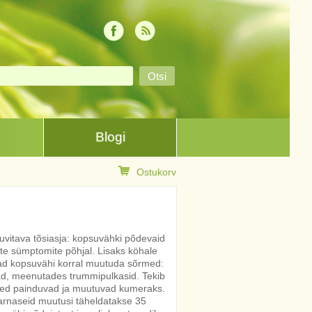
Blogi
Ostukorv
 huvitava tõsiasja: kopsuvähki põdevaid
ste sümptomite põhjal. Lisaks köhale
ivad kopsuvähi korral muutuda sõrmed:
d, meenutades trummipulkasid. Tekib
eed painduvad ja muutuvad kumeraks.
 sarnaseid muutusi täheldatakse 35