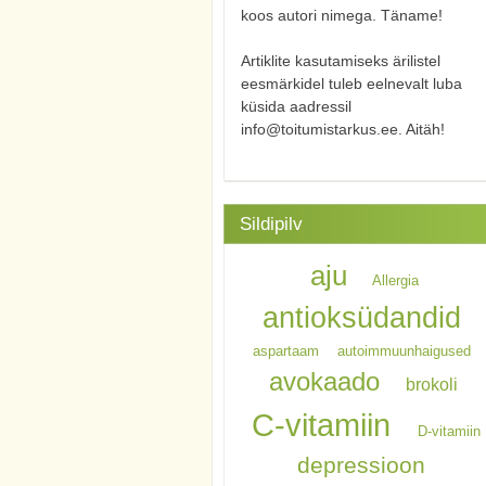
koos autori nimega. Täname!
Artiklite kasutamiseks ärilistel
eesmärkidel tuleb eelnevalt luba
küsida aadressil
info@toitumistarkus.ee. Aitäh!
Sildipilv
aju
Allergia
antioksüdandid
aspartaam
autoimmuunhaigused
avokaado
brokoli
C-vitamiin
D-vitamiin
depressioon