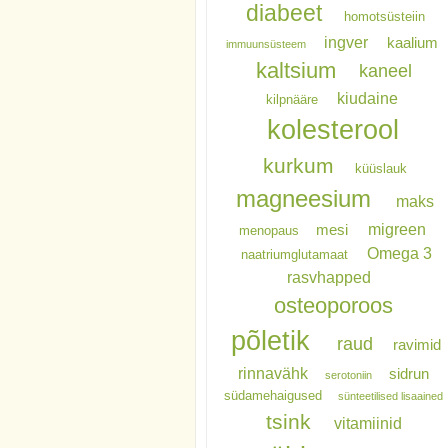
diabeet
homotsüsteiin
ingver
kaalium
immuunsüsteem
kaltsium
kaneel
kiudaine
kilpnääre
kolesterool
kurkum
küüslauk
magneesium
maks
migreen
mesi
menopaus
Omega 3
naatriumglutamaat
rasvhapped
osteoporoos
põletik
raud
ravimid
rinnavähk
sidrun
serotoniin
südamehaigused
sünteetilised lisaained
tsink
vitamiinid