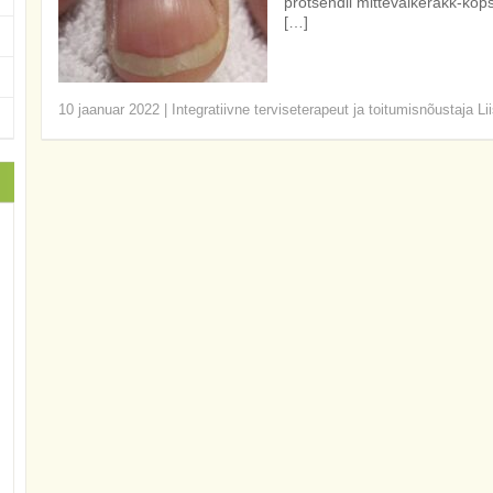
protsendil mitteväikerakk-kops
[…]
10 jaanuar 2022
|
Integratiivne terviseterapeut ja toitumisnõustaja Li