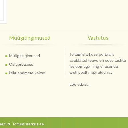
Müügitingimused
Vastutus
Toitumistarkuse portaalis
Müügitingimused
avaldatud teave on soovitusliku
Ostuprotsess
iseloomuga ning ei asenda
arsti poolt määratud ravi.
Isikuandmete kaitse
Loe edasi...
ritud. Toitumistarkus.ee