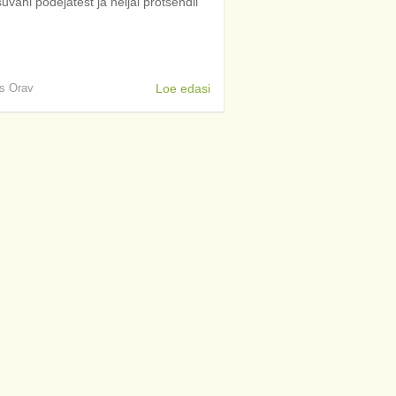
uvähi põdejatest ja neljal protsendil
is Orav
Loe edasi