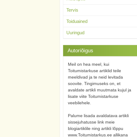
Tervis
Toiduained
Uuringud
Autoriõigus
Meil on hea meel, kui
Toitumistarkuse artiklid teile
meeldivad ja te neid levitada
soovite. Tingimuseks on, et
avaldate artikli muutmata kujul ja
lisate viite Toitumistarkuse
veebilehele.
Palume lisada avaldatava artikli
sissejuhatusse link meie
blogiartiklile ning artikli lõppu
www.Toitumistarkus.ee allikana