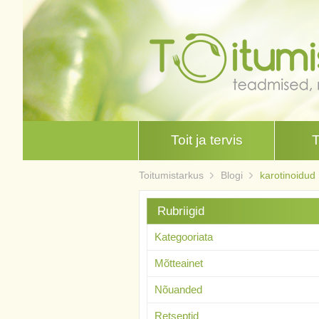
Toit ja tervis
Toitumistarkus
Blogi
karotinoidud
Rubriigid
Kategooriata
Mõtteainet
Nõuanded
Retseptid