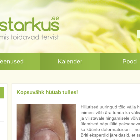
Teenused
Kalender
Pood
Kopsuvähk hüüab tulles!
Hiljutised uuringud tõid välja
inimesi võib ära tunda ka väli
ja vilistavale hingamisele võ
ülemised näpulülid pakseneva
ka küünte deformatsioon – n
Briti eksperdid järeldasid, et