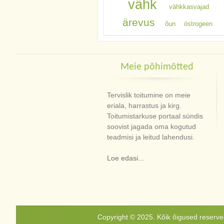
vähk
vähkkasvajad
ärevus
õun
östrogeen
Meie põhimõtted
Tervislik toitumine on meie
eriala, harrastus ja kirg.
Toitumistarkuse portaal sündis
soovist jagada oma kogutud
teadmisi ja leitud lahendusi.
Loe edasi...
Copyright © 2025. Kõik õigused reservee