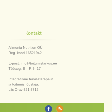
Kontakt
Alimonia Nutrition OÜ
Reg. kood 16521942
E-post: info@toitumistarkus.ee
Tööaeg: E – R 9 -17
Integratiivne terviseterapeut
ja toitumisnõustaja:
Liis Orav 521 5712