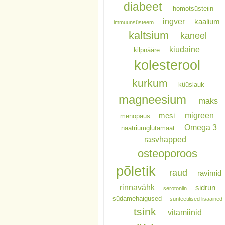
diabeet
homotsüsteiin
ingver
kaalium
immuunsüsteem
kaltsium
kaneel
kiudaine
kilpnääre
kolesterool
kurkum
küüslauk
magneesium
maks
migreen
mesi
menopaus
Omega 3
naatriumglutamaat
rasvhapped
osteoporoos
põletik
raud
ravimid
rinnavähk
sidrun
serotoniin
südamehaigused
sünteetilised lisaained
tsink
vitamiinid