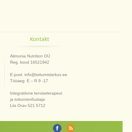
Kontakt
Alimonia Nutrition OÜ
Reg. kood 16521942
E-post: info@toitumistarkus.ee
Tööaeg: E – R 9 -17
Integratiivne terviseterapeut
ja toitumisnõustaja:
Liis Orav 521 5712