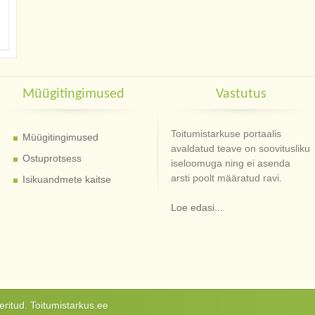
Müügitingimused
Vastutus
Toitumistarkuse portaalis
Müügitingimused
avaldatud teave on soovitusliku
Ostuprotsess
iseloomuga ning ei asenda
arsti poolt määratud ravi.
Isikuandmete kaitse
Loe edasi...
ritud. Toitumistarkus.ee