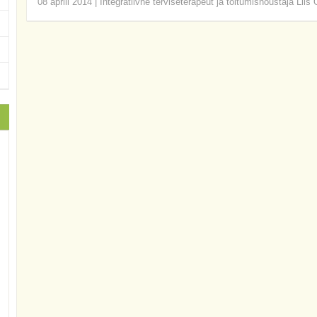
08 aprill 2014
|
Integratiivne terviseterapeut ja toitumisnõustaja Liis