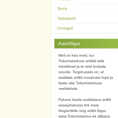
Tervis
Toiduained
Uuringud
Autoriõigus
Meil on hea meel, kui
Toitumistarkuse artiklid teile
meeldivad ja te neid levitada
soovite. Tingimuseks on, et
avaldate artikli muutmata kujul ja
lisate viite Toitumistarkuse
veebilehele.
Palume lisada avaldatava artikli
sissejuhatusse link meie
blogiartiklile ning artikli lõppu
www.Toitumistarkus.ee allikana