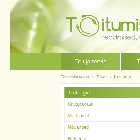
Toit ja tervis
Toitumistarkus
Blogi
karulauk
Rubriigid
Kategooriata
Mõtteainet
Nõuanded
Retseptid