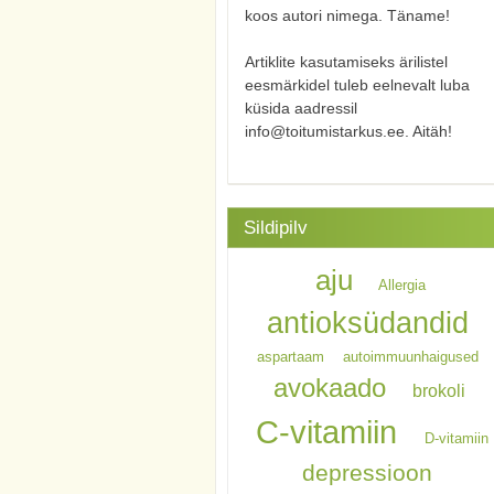
koos autori nimega. Täname!
Artiklite kasutamiseks ärilistel
eesmärkidel tuleb eelnevalt luba
küsida aadressil
info@toitumistarkus.ee. Aitäh!
Sildipilv
aju
Allergia
antioksüdandid
aspartaam
autoimmuunhaigused
avokaado
brokoli
C-vitamiin
D-vitamiin
depressioon