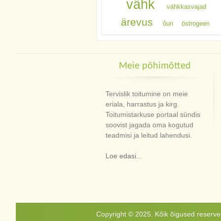
vähk
vähkkasvajad
ärevus
õun
östrogeen
Meie põhimõtted
Tervislik toitumine on meie
eriala, harrastus ja kirg.
Toitumistarkuse portaal sündis
soovist jagada oma kogutud
teadmisi ja leitud lahendusi.
Loe edasi...
Copyright © 2025. Kõik õigused reservee