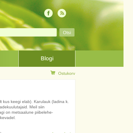
Blogi
Ostukorv
kus keegi elab). Karulauk (ladina k.
dekuulutajaid. Meil siin
eagi on metsaalune piibelehe-
 kevadel.