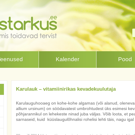
Teenused
Kalender
Pood
Karulauk – vitamiinirikas kevadekuulutaja
Karulauguhooaeg on kohe-kohe algamas (või alanud, olenevalt 
allium ursinum) on söödavatest umbrohtudest üks esimesi keva
põhjarannikul on lehekeste ninad juba väljas. Võib loota, et p
sarnaseid, kuid küüslaugulõhnalisi rohelisi lehti täis, nagu igal