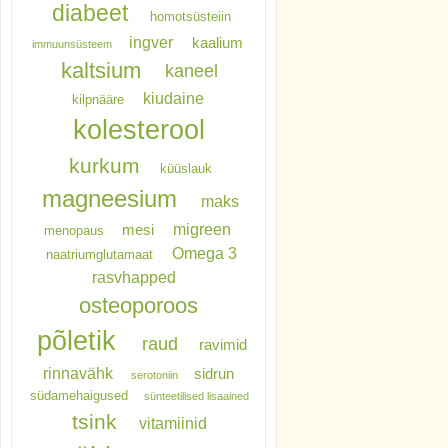
diabeet
homotsüsteiin
ingver
kaalium
immuunsüsteem
kaltsium
kaneel
kiudaine
kilpnääre
kolesterool
kurkum
küüslauk
magneesium
maks
migreen
mesi
menopaus
Omega 3
naatriumglutamaat
rasvhapped
osteoporoos
põletik
raud
ravimid
rinnavähk
sidrun
serotoniin
südamehaigused
sünteetilised lisaained
tsink
vitamiinid