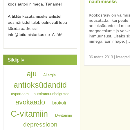
nautimiseks
koos autori nimega. Täname!
Kookosrasv on vaimust
Artiklite kasutamiseks ärilistel
nuusutada, kui peale m
eesmärkidel tuleb eelnevalt luba
antioksüdantseid minera
küsida aadressil
magneesiumit ja vaske.
info@toitumistarkus.ee. Aitäh!
immuunsust. Lisaks sis
nimega lauriinhape, [
06 märts 2013
|
Integrat
Sildipilv
aju
Allergia
antioksüdandid
aspartaam
autoimmuunhaigused
avokaado
brokoli
C-vitamiin
D-vitamiin
depressioon