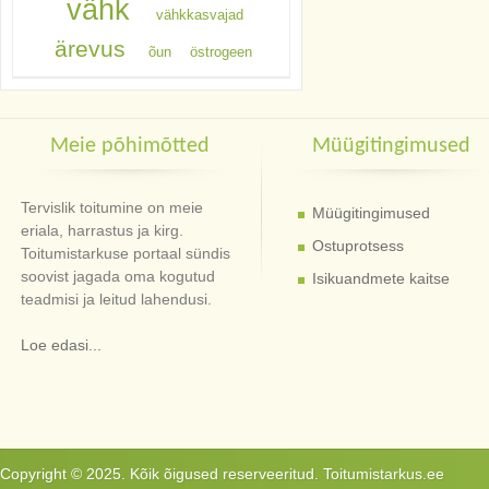
vähk
vähkkasvajad
ärevus
õun
östrogeen
Meie põhimõtted
Müügitingimused
Tervislik toitumine on meie
Müügitingimused
eriala, harrastus ja kirg.
Ostuprotsess
Toitumistarkuse portaal sündis
soovist jagada oma kogutud
Isikuandmete kaitse
teadmisi ja leitud lahendusi.
Loe edasi...
Copyright © 2025. Kõik õigused reserveeritud. Toitumistarkus.ee