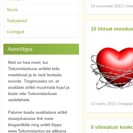
14 november 2013
|
Inte
Tervis
Toiduained
10 lihtsat moodus
Uuringud
Autoriõigus
Meil on hea meel, kui
Toitumistarkuse artiklid teile
meeldivad ja te neid levitada
soovite. Tingimuseks on, et
avaldate artikli muutmata kujul ja
lisate viite Toitumistarkuse
veebilehele.
13 märts 2013
|
Integrat
Palume lisada avaldatava artikli
sissejuhatusse link meie
blogiartiklile ning artikli lõppu
8 võimalust kook
www.Toitumistarkus.ee allikana