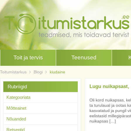
Toit ja tervis
Teenused
Toitumistarkus
Blogi
kiudaine
Lugu nuikapsast, 
Rubriigid
Kategooriata
Oli kord nuikapsas, ke
ta turulaual ja ootas k
Mõtteainet
kasvatatud ja pungil v
eelistasid millegipäras
Nõuanded
nuikapsas […]
Retseptid