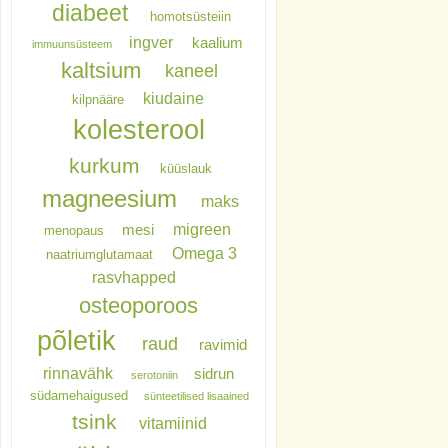
diabeet
homotsüsteiin
ingver
kaalium
immuunsüsteem
kaltsium
kaneel
kiudaine
kilpnääre
kolesterool
kurkum
küüslauk
magneesium
maks
migreen
mesi
menopaus
Omega 3
naatriumglutamaat
rasvhapped
osteoporoos
põletik
raud
ravimid
rinnavähk
sidrun
serotoniin
südamehaigused
sünteetilised lisaained
tsink
vitamiinid