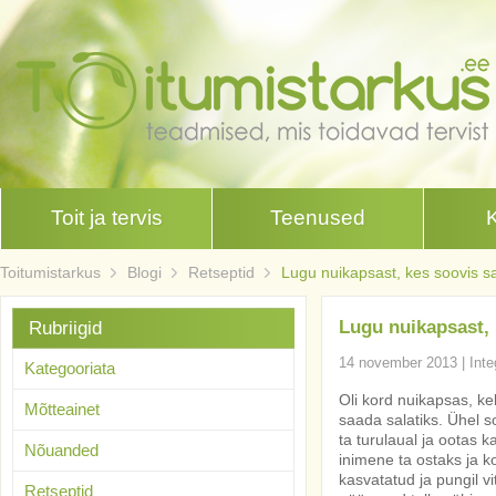
Toit ja tervis
Teenused
Toitumistarkus
Blogi
Retseptid
Lugu nuikapsast, kes soovis s
Lugu nuikapsast, 
Rubriigid
14 november 2013
|
Inte
Kategooriata
Oli kord nuikapsas, ke
Mõtteainet
saada salatiks. Ühel 
ta turulaual ja ootas 
Nõuanded
inimene ta ostaks ja ko
kasvatatud ja pungil vi
Retseptid