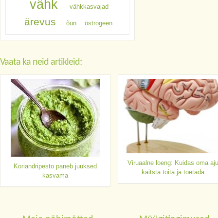
vähk
vähkkasvajad
ärevus
õun
östrogeen
Vaata ka neid artikleid:
Viruaalne loeng: Kuidas oma aj
Koriandripesto paneb juuksed
kaitsta toita ja toetada
kasvama