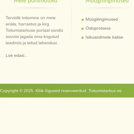
Meie põhimõtted
Müügitingimused
Tervislik toitumine on meie
Müügitingimused
eriala, harrastus ja kirg.
Ostuprotsess
Toitumistarkuse portaal sündis
soovist jagada oma kogutud
Isikuandmete kaitse
teadmisi ja leitud lahendusi.
Loe edasi...
Copyright © 2025. Kõik õigused reserveeritud. Toitumistarkus.ee