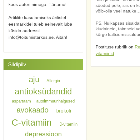
koos autori nimega. Täname!
söödud pole, siis on k
võib-olla veel natuke
Artiklite kasutamiseks ärilistel
PS. Nuikapsas sisalda
eesmärkidel tuleb eelnevalt luba
kiudaineid, taimseid val
küsida aadressil
kõrge kaltsiumisisaldus
info@toitumistarkus.ee. Aitäh!
Postituse rubriik on
Re
vitamiinid
.
Sildipilv
aju
Allergia
antioksüdandid
aspartaam
autoimmuunhaigused
avokaado
brokoli
C-vitamiin
D-vitamiin
depressioon