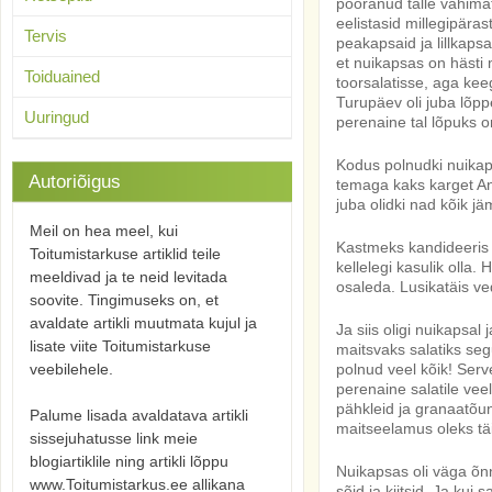
pööranud talle vähima
eelistasid millegipära
Tervis
peakapsaid ja lillkapsa
et nuikapsas on hästi 
Toiduained
toorsalatisse, aga kee
Turupäev oli juba lõp
Uuringud
perenaine tal lõpuks o
Kodus polnudki nuikaps
Autoriõigus
temaga kaks karget Ant
juba olidki nad kõik jäm
Meil on hea meel, kui
Kastmeks kandideeris 
Toitumistarkuse artiklid teile
kellelegi kasulik olla
meeldivad ja te neid levitada
osaleda. Lusikatäis ved
soovite. Tingimuseks on, et
avaldate artikli muutmata kujul ja
Ja siis oligi nuikapsa
lisate viite Toitumistarkuse
maitsvaks salatiks se
veebilehele.
polnud veel kõik! Serv
perenaine salatile vee
pähkleid ja granaatõu
Palume lisada avaldatava artikli
maitseelamus oleks täi
sissejuhatusse link meie
blogiartiklile ning artikli lõppu
Nuikapsas oli väga õnn
www.Toitumistarkus.ee allikana
sõid ja kiitsid. Ja kui s