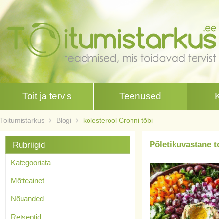
Toit ja tervis
Teenused
Toitumistarkus
Blogi
kolesterool Crohni tõbi
Põletikuvastane to
Rubriigid
Kategooriata
Mõtteainet
Nõuanded
Retseptid