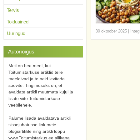
Tervis
Toiduained
30 oktoober 2025
|
Integ
Uuringud
Autoriõigus
Meil on hea meel, kui
Toitumistarkuse artiklid teile
meeldivad ja te neid levitada
soovite. Tingimuseks on, et
avaldate artikli muutmata kujul ja
lisate viite Toitumistarkuse
veebilehele.
Palume lisada avaldatava artikli
sissejuhatusse link meie
blogiartiklile ning artikli lõppu
www.Toitumistarkus.ee allikana