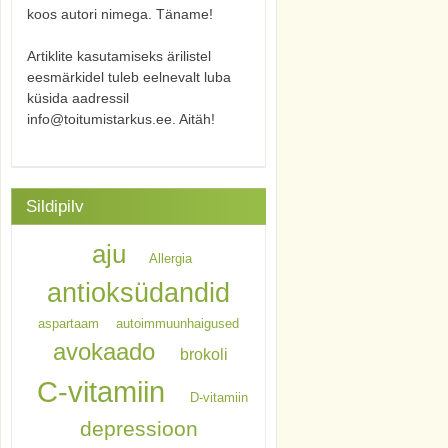
koos autori nimega. Täname!
Artiklite kasutamiseks ärilistel
eesmärkidel tuleb eelnevalt luba
küsida aadressil
info@toitumistarkus.ee. Aitäh!
Sildipilv
aju
Allergia
antioksüdandid
aspartaam
autoimmuunhaigused
avokaado
brokoli
C-vitamiin
D-vitamiin
depressioon