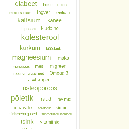
diabeet
homotsüsteiin
ingver
kaalium
immuunsüsteem
kaltsium
kaneel
kiudaine
kilpnääre
kolesterool
kurkum
küüslauk
magneesium
maks
migreen
mesi
menopaus
Omega 3
naatriumglutamaat
rasvhapped
osteoporoos
põletik
raud
ravimid
rinnavähk
sidrun
serotoniin
südamehaigused
sünteetilised lisaained
tsink
vitamiinid