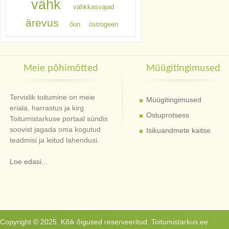
vähk
vähkkasvajad
ärevus
õun
östrogeen
Meie põhimõtted
Müügitingimused
Tervislik toitumine on meie
Müügitingimused
eriala, harrastus ja kirg.
Ostuprotsess
Toitumistarkuse portaal sündis
soovist jagada oma kogutud
Isikuandmete kaitse
teadmisi ja leitud lahendusi.
Loe edasi...
Copyright © 2025. Kõik õigused reserveeritud. Toitumistarkus.ee