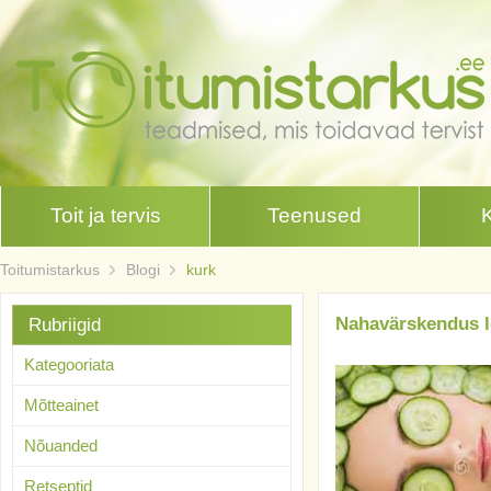
Toit ja tervis
Teenused
Toitumistarkus
Blogi
kurk
Nahavärskendus 
Rubriigid
Kategooriata
Mõtteainet
Nõuanded
Retseptid