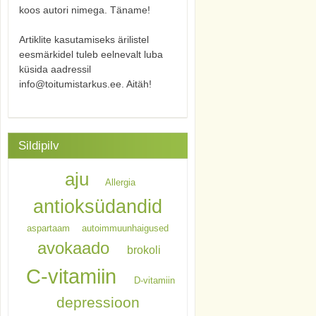
koos autori nimega. Täname!
Artiklite kasutamiseks ärilistel
eesmärkidel tuleb eelnevalt luba
küsida aadressil
info@toitumistarkus.ee. Aitäh!
Sildipilv
aju
Allergia
antioksüdandid
aspartaam
autoimmuunhaigused
avokaado
brokoli
C-vitamiin
D-vitamiin
depressioon