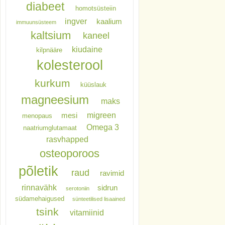
diabeet
homotsüsteiin
ingver
kaalium
immuunsüsteem
kaltsium
kaneel
kiudaine
kilpnääre
kolesterool
kurkum
küüslauk
magneesium
maks
migreen
mesi
menopaus
Omega 3
naatriumglutamaat
rasvhapped
osteoporoos
põletik
raud
ravimid
rinnavähk
sidrun
serotoniin
südamehaigused
sünteetilised lisaained
tsink
vitamiinid