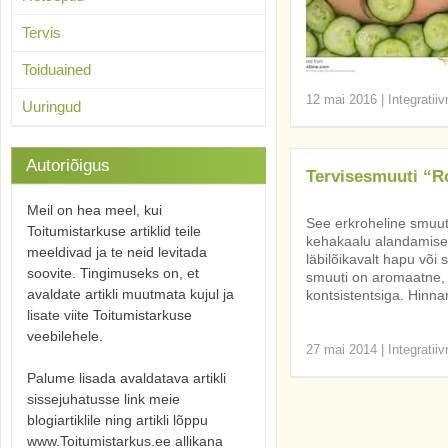
Tervis
Toiduained
12 mai 2016
|
Integratii
Uuringud
Autoriõigus
Tervisesmuuti “R
Meil on hea meel, kui
See erkroheline smuut
Toitumistarkuse artiklid teile
kehakaalu alandamises
meeldivad ja te neid levitada
läbilõikavalt hapu või
soovite. Tingimuseks on, et
smuuti on aromaatne, 
avaldate artikli muutmata kujul ja
kontsistentsiga. Hinna
lisate viite Toitumistarkuse
veebilehele.
27 mai 2014
|
Integratii
Palume lisada avaldatava artikli
sissejuhatusse link meie
blogiartiklile ning artikli lõppu
www.Toitumistarkus.ee allikana