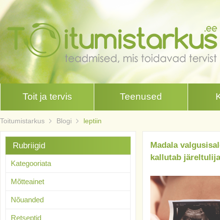
Toit ja tervis
Teenused
Toitumistarkus
Blogi
leptiin
Madala valgusisa
Rubriigid
kallutab järeltuli
Kategooriata
Mõtteainet
Nõuanded
Retseptid