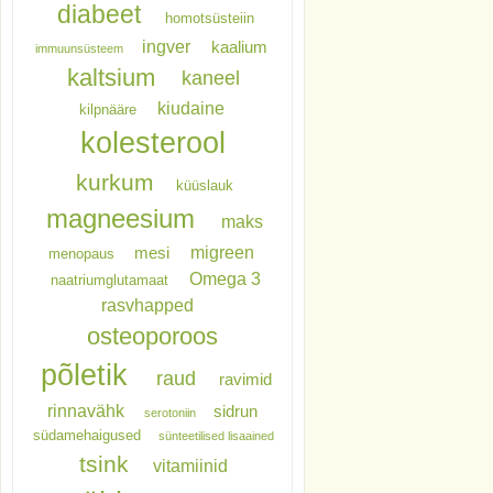
diabeet
homotsüsteiin
ingver
kaalium
immuunsüsteem
kaltsium
kaneel
kiudaine
kilpnääre
kolesterool
kurkum
küüslauk
magneesium
maks
migreen
mesi
menopaus
Omega 3
naatriumglutamaat
rasvhapped
osteoporoos
põletik
raud
ravimid
rinnavähk
sidrun
serotoniin
südamehaigused
sünteetilised lisaained
tsink
vitamiinid