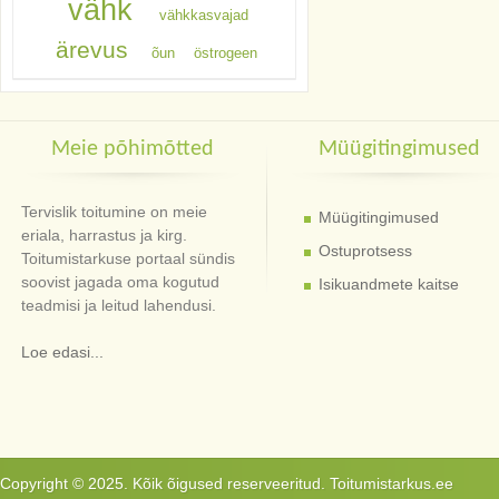
vähk
vähkkasvajad
ärevus
õun
östrogeen
Meie põhimõtted
Müügitingimused
Tervislik toitumine on meie
Müügitingimused
eriala, harrastus ja kirg.
Ostuprotsess
Toitumistarkuse portaal sündis
soovist jagada oma kogutud
Isikuandmete kaitse
teadmisi ja leitud lahendusi.
Loe edasi...
Copyright © 2025. Kõik õigused reserveeritud. Toitumistarkus.ee