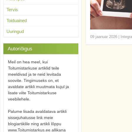
Tervis
Toiduained
Uuringud
09 jaanuar 2026
|
Integr
Autoriõigus
Meil on hea meel, kui
Toitumistarkuse artiklid teile
meeldivad ja te neid levitada
soovite. Tingimuseks on, et
avaldate artikli muutmata kujul ja
lisate viite Toitumistarkuse
veebilehele.
Palume lisada avaldatava artikli
sissejuhatusse link meie
blogiartiklile ning artikli lõppu
www.Toitumistarkus.ee allikana