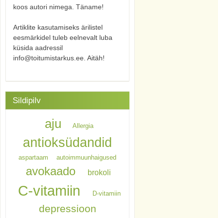
koos autori nimega. Täname!
Artiklite kasutamiseks ärilistel
eesmärkidel tuleb eelnevalt luba
küsida aadressil
info@toitumistarkus.ee. Aitäh!
Sildipilv
aju
Allergia
antioksüdandid
aspartaam
autoimmuunhaigused
avokaado
brokoli
C-vitamiin
D-vitamiin
depressioon