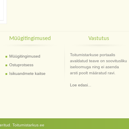
Müügitingimused
Vastutus
Toitumistarkuse portaalis
Müügitingimused
avaldatud teave on soovitusliku
Ostuprotsess
iseloomuga ning ei asenda
arsti poolt määratud ravi.
Isikuandmete kaitse
Loe edasi...
ritud. Toitumistarkus.ee