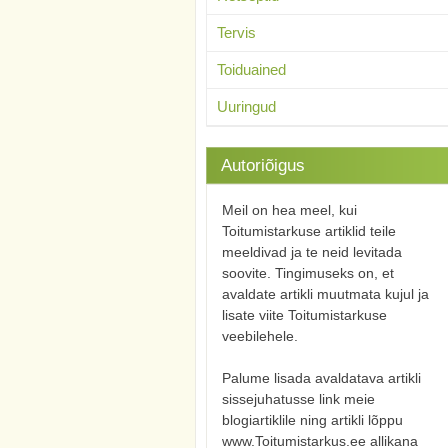
Tervis
Toiduained
Uuringud
Autoriõigus
Meil on hea meel, kui
Toitumistarkuse artiklid teile
meeldivad ja te neid levitada
soovite. Tingimuseks on, et
avaldate artikli muutmata kujul ja
lisate viite Toitumistarkuse
veebilehele.
Palume lisada avaldatava artikli
sissejuhatusse link meie
blogiartiklile ning artikli lõppu
www.Toitumistarkus.ee allikana