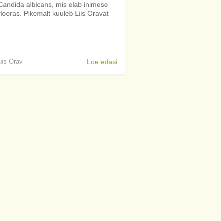
Candida albicans, mis elab inimese
looras. Pikemalt kuuleb Liis Oravat
Liis Orav
Loe edasi