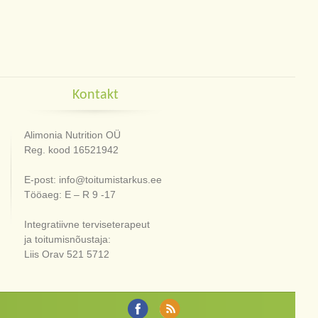
Kontakt
Alimonia Nutrition OÜ
Reg. kood 16521942
E-post: info@toitumistarkus.ee
Tööaeg: E – R 9 -17
Integratiivne terviseterapeut
ja toitumisnõustaja:
Liis Orav 521 5712