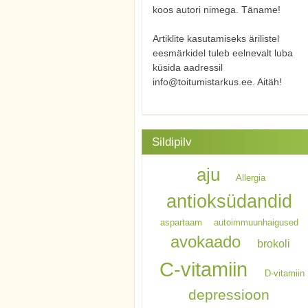
koos autori nimega. Täname!
Artiklite kasutamiseks ärilistel
eesmärkidel tuleb eelnevalt luba
küsida aadressil
info@toitumistarkus.ee. Aitäh!
Sildipilv
aju
Allergia
antioksüdandid
aspartaam
autoimmuunhaigused
avokaado
brokoli
C-vitamiin
D-vitamiin
depressioon