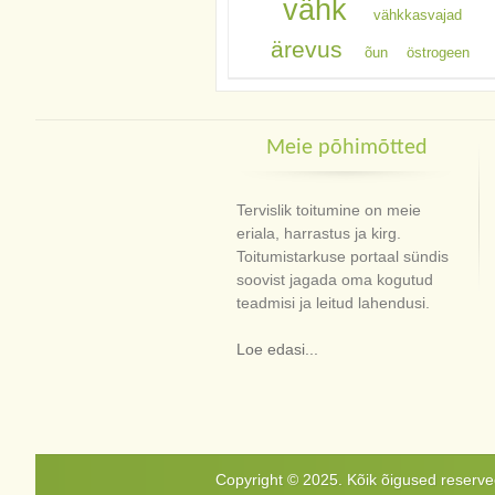
vähk
vähkkasvajad
ärevus
õun
östrogeen
Meie põhimõtted
Tervislik toitumine on meie
eriala, harrastus ja kirg.
Toitumistarkuse portaal sündis
soovist jagada oma kogutud
teadmisi ja leitud lahendusi.
Loe edasi...
Copyright © 2025. Kõik õigused reservee