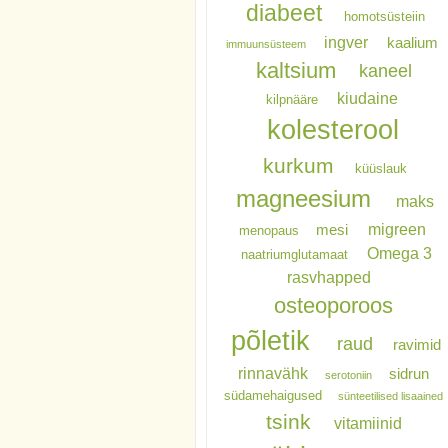
diabeet
homotsüsteiin
ingver
kaalium
immuunsüsteem
kaltsium
kaneel
kiudaine
kilpnääre
kolesterool
kurkum
küüslauk
magneesium
maks
migreen
mesi
menopaus
Omega 3
naatriumglutamaat
rasvhapped
osteoporoos
põletik
raud
ravimid
rinnavähk
sidrun
serotoniin
südamehaigused
sünteetilised lisaained
tsink
vitamiinid