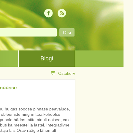
Blogi
Ostukorv
enüüsse
u hulgas soodsa pinnase peavalude,
probleemide ning mittealkohoolse
a pole hädas mitte ainult naised, vaid
s ka meestel ja lastel. Integratiivne
staja Liis Orav räägib lähemalt