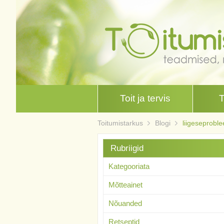
Toit ja tervis
Toitumistarkus
Blogi
liigeseprobl
Rubriigid
Kategooriata
Mõtteainet
Nõuanded
Retseptid