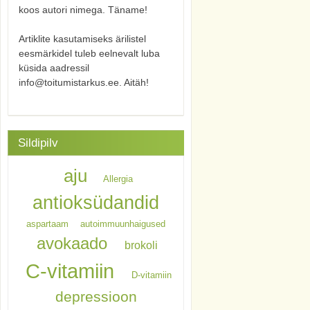
koos autori nimega. Täname!
Artiklite kasutamiseks ärilistel
eesmärkidel tuleb eelnevalt luba
küsida aadressil
info@toitumistarkus.ee. Aitäh!
Sildipilv
aju
Allergia
antioksüdandid
aspartaam
autoimmuunhaigused
avokaado
brokoli
C-vitamiin
D-vitamiin
depressioon