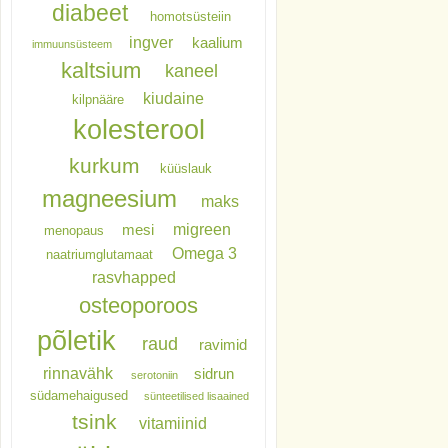
diabeet
homotsüsteiin
ingver
kaalium
immuunsüsteem
kaltsium
kaneel
kiudaine
kilpnääre
kolesterool
kurkum
küüslauk
magneesium
maks
migreen
mesi
menopaus
Omega 3
naatriumglutamaat
rasvhapped
osteoporoos
põletik
raud
ravimid
rinnavähk
sidrun
serotoniin
südamehaigused
sünteetilised lisaained
tsink
vitamiinid