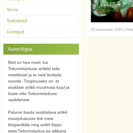
Tervis
Toiduained
03 november 2023
|
Inte
Uuringud
Autoriõigus
Meil on hea meel, kui
Toitumistarkuse artiklid teile
meeldivad ja te neid levitada
soovite. Tingimuseks on, et
avaldate artikli muutmata kujul ja
lisate viite Toitumistarkuse
veebilehele.
Palume lisada avaldatava artikli
sissejuhatusse link meie
blogiartiklile ning artikli lõppu
www.Toitumistarkus.ee allikana