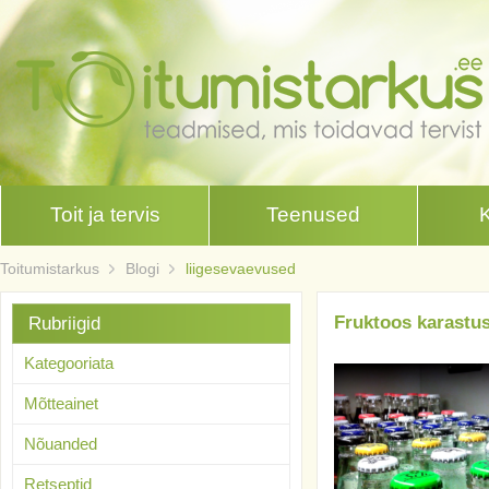
Toit ja tervis
Teenused
Toitumistarkus
Blogi
liigesevaevused
Fruktoos karastus
Rubriigid
Kategooriata
Mõtteainet
Nõuanded
Retseptid