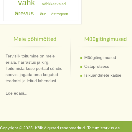
vähk
vähkkasvajad
ärevus
õun
östrogeen
Meie põhimõtted
Müügitingimused
Tervislik toitumine on meie
Müügitingimused
eriala, harrastus ja kirg.
Ostuprotsess
Toitumistarkuse portaal sündis
soovist jagada oma kogutud
Isikuandmete kaitse
teadmisi ja leitud lahendusi.
Loe edasi...
Copyright © 2025. Kõik õigused reserveeritud. Toitumistarkus.ee