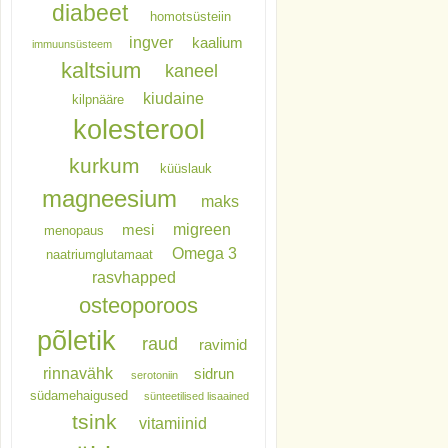
diabeet
homotsüsteiin
ingver
kaalium
immuunsüsteem
kaltsium
kaneel
kiudaine
kilpnääre
kolesterool
kurkum
küüslauk
magneesium
maks
migreen
mesi
menopaus
Omega 3
naatriumglutamaat
rasvhapped
osteoporoos
põletik
raud
ravimid
rinnavähk
sidrun
serotoniin
südamehaigused
sünteetilised lisaained
tsink
vitamiinid