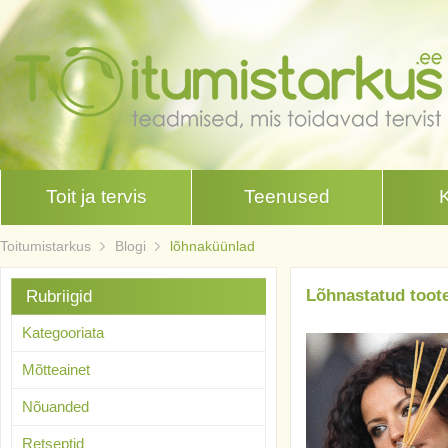
Toit ja tervis
Teenused
Toitumistarkus
Blogi
lõhnaküünlad
Lõhnastatud toot
Rubriigid
Kategooriata
Mõtteainet
Nõuanded
Retseptid