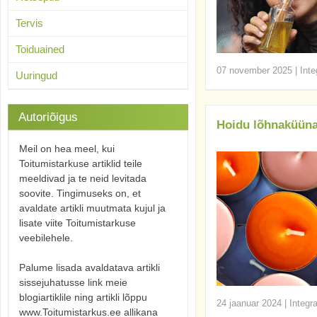
Tervis
Toiduained
07 november 2025
|
Inte
Uuringud
Autoriõigus
Hoidu lõhnaküüna
Meil on hea meel, kui
Toitumistarkuse artiklid teile
meeldivad ja te neid levitada
soovite. Tingimuseks on, et
avaldate artikli muutmata kujul ja
lisate viite Toitumistarkuse
veebilehele.
Palume lisada avaldatava artikli
sissejuhatusse link meie
blogiartiklile ning artikli lõppu
24 jaanuar 2024
|
Integr
www.Toitumistarkus.ee allikana