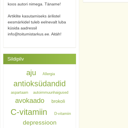
koos autori nimega. Täname!
Artiklite kasutamiseks ärilistel
eesmärkidel tuleb eelnevalt luba
küsida aadressil
info@toitumistarkus.ee. Aitäh!
Sildipilv
aju
Allergia
antioksüdandid
aspartaam
autoimmuunhaigused
avokaado
brokoli
C-vitamiin
D-vitamiin
depressioon