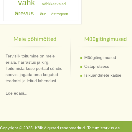
vähk
vähkkasvajad
ärevus
õun
östrogeen
Meie põhimõtted
Müügitingimused
Tervislik toitumine on meie
Müügitingimused
eriala, harrastus ja kirg.
Ostuprotsess
Toitumistarkuse portaal sündis
soovist jagada oma kogutud
Isikuandmete kaitse
teadmisi ja leitud lahendusi.
Loe edasi...
Copyright © 2025. Kõik õigused reserveeritud. Toitumistarkus.ee