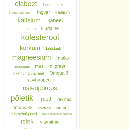
diabeet
homotsüsteiin
ingver
kaalium
immuunsüsteem
kaltsium
kaneel
kiudaine
kilpnääre
kolesterool
kurkum
küüslauk
magneesium
maks
migreen
mesi
menopaus
Omega 3
naatriumglutamaat
rasvhapped
osteoporoos
põletik
raud
ravimid
rinnavähk
sidrun
serotoniin
südamehaigused
sünteetilised lisaained
tsink
vitamiinid