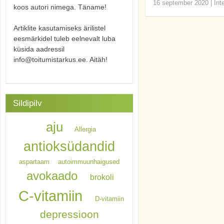
16 september 2020
|
Int
koos autori nimega. Täname!
Artiklite kasutamiseks ärilistel
eesmärkidel tuleb eelnevalt luba
küsida aadressil
info@toitumistarkus.ee. Aitäh!
Sildipilv
aju
Allergia
antioksüdandid
aspartaam
autoimmuunhaigused
avokaado
brokoli
C-vitamiin
D-vitamiin
depressioon