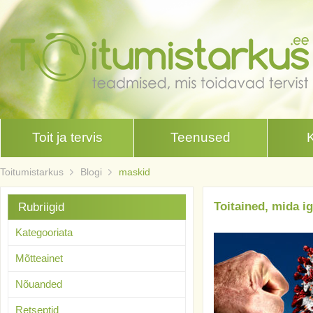
Toit ja tervis
Teenused
Toitumistarkus
Blogi
maskid
Toitained, mida ig
Rubriigid
Kategooriata
Mõtteainet
Nõuanded
Retseptid