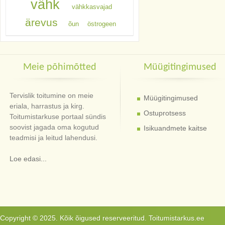
vähk
vähkkasvajad
ärevus
õun
östrogeen
Meie põhimõtted
Müügitingimused
Tervislik toitumine on meie
Müügitingimused
eriala, harrastus ja kirg.
Ostuprotsess
Toitumistarkuse portaal sündis
soovist jagada oma kogutud
Isikuandmete kaitse
teadmisi ja leitud lahendusi.
Loe edasi...
Copyright © 2025. Kõik õigused reserveeritud. Toitumistarkus.ee