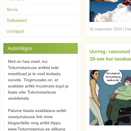
Tervis
Toiduained
16 september 2020
|
Int
Uuringud
Autoriõigus
Uuring: rasvunud 
19-sse kui tavakaa
Meil on hea meel, kui
Toitumistarkuse artiklid teile
meeldivad ja te neid levitada
soovite. Tingimuseks on, et
avaldate artikli muutmata kujul ja
lisate viite Toitumistarkuse
veebilehele.
Palume lisada avaldatava artikli
sissejuhatusse link meie
blogiartiklile ning artikli lõppu
www.Toitumistarkus.ee allikana