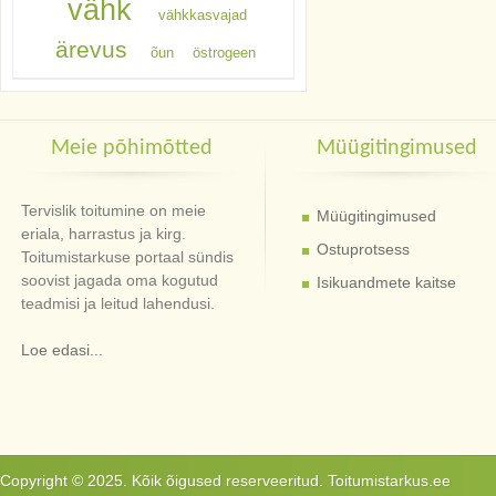
vähk
vähkkasvajad
ärevus
õun
östrogeen
Meie põhimõtted
Müügitingimused
Tervislik toitumine on meie
Müügitingimused
eriala, harrastus ja kirg.
Ostuprotsess
Toitumistarkuse portaal sündis
soovist jagada oma kogutud
Isikuandmete kaitse
teadmisi ja leitud lahendusi.
Loe edasi...
Copyright © 2025. Kõik õigused reserveeritud. Toitumistarkus.ee