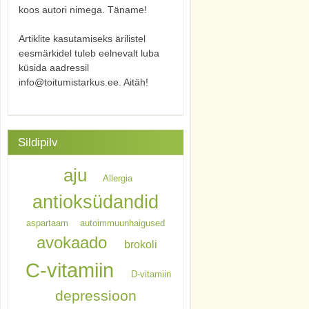
koos autori nimega. Täname!
Artiklite kasutamiseks ärilistel
eesmärkidel tuleb eelnevalt luba
küsida aadressil
info@toitumistarkus.ee. Aitäh!
Sildipilv
aju
Allergia
antioksüdandid
aspartaam
autoimmuunhaigused
avokaado
brokoli
C-vitamiin
D-vitamiin
depressioon