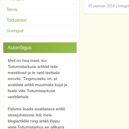
03 jaanuar 2014
|
Integr
Tervis
Toiduained
Uuringud
Autoriõigus
Meil on hea meel, kui
Toitumistarkuse artiklid teile
meeldivad ja te neid levitada
soovite. Tingimuseks on, et
avaldate artikli muutmata kujul ja
lisate viite Toitumistarkuse
veebilehele.
Palume lisada avaldatava artikli
sissejuhatusse link meie
blogiartiklile ning artikli lõppu
www.Toitumistarkus.ee allikana