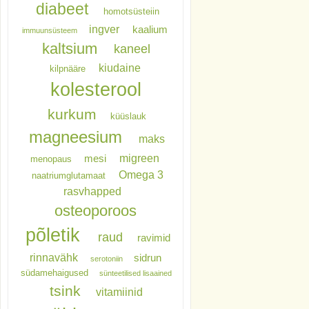
diabeet
homotsüsteiin
ingver
kaalium
immuunsüsteem
kaltsium
kaneel
kiudaine
kilpnääre
kolesterool
kurkum
küüslauk
magneesium
maks
migreen
mesi
menopaus
Omega 3
naatriumglutamaat
rasvhapped
osteoporoos
põletik
raud
ravimid
rinnavähk
sidrun
serotoniin
südamehaigused
sünteetilised lisaained
tsink
vitamiinid