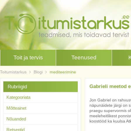
Toit ja tervis
Teenused
Toitumistarkus
Blogi
mediteerimine
Gabrieli meetod eh
Rubriigid
Kategooriata
Jon Gabriel on rahvusva
näpunäidete järgi on 
Mõtteainet
praegu supervormis ole
meeleheitlikest ponnis
Nõuanded
koostööd ka kuulsa Atk
Retseptid