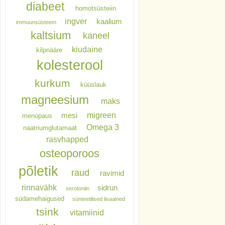
diabeet
homotsüsteiin
ingver
kaalium
immuunsüsteem
kaltsium
kaneel
kiudaine
kilpnääre
kolesterool
kurkum
küüslauk
magneesium
maks
migreen
mesi
menopaus
Omega 3
naatriumglutamaat
rasvhapped
osteoporoos
põletik
raud
ravimid
rinnavähk
sidrun
serotoniin
südamehaigused
sünteetilised lisaained
tsink
vitamiinid