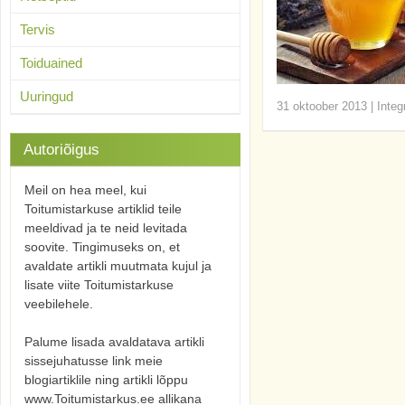
Tervis
Toiduained
Uuringud
31 oktoober 2013
|
Integ
Autoriõigus
Meil on hea meel, kui
Toitumistarkuse artiklid teile
meeldivad ja te neid levitada
soovite. Tingimuseks on, et
avaldate artikli muutmata kujul ja
lisate viite Toitumistarkuse
veebilehele.
Palume lisada avaldatava artikli
sissejuhatusse link meie
blogiartiklile ning artikli lõppu
www.Toitumistarkus.ee allikana