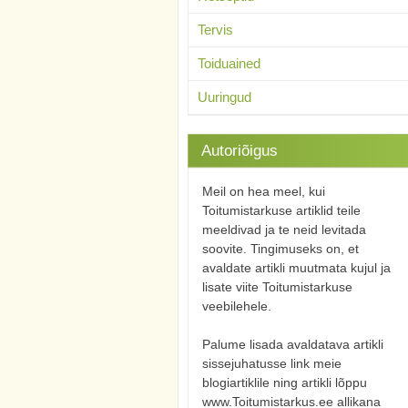
Tervis
Toiduained
Uuringud
Autoriõigus
Meil on hea meel, kui
Toitumistarkuse artiklid teile
meeldivad ja te neid levitada
soovite. Tingimuseks on, et
avaldate artikli muutmata kujul ja
lisate viite Toitumistarkuse
veebilehele.
Palume lisada avaldatava artikli
sissejuhatusse link meie
blogiartiklile ning artikli lõppu
www.Toitumistarkus.ee allikana