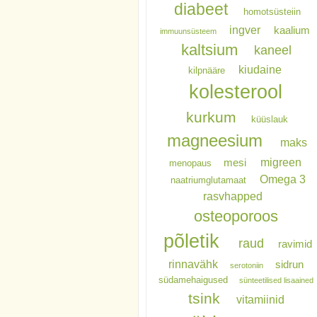
diabeet
homotsüsteiin
ingver
kaalium
immuunsüsteem
kaltsium
kaneel
kiudaine
kilpnääre
kolesterool
kurkum
küüslauk
magneesium
maks
migreen
mesi
menopaus
Omega 3
naatriumglutamaat
rasvhapped
osteoporoos
põletik
raud
ravimid
rinnavähk
sidrun
serotoniin
südamehaigused
sünteetilised lisaained
tsink
vitamiinid