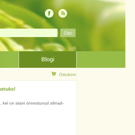
Blogi
Ostukorv
metuks!
, kel on siiani ōnnestunud silmad-