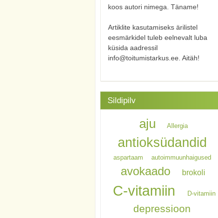
koos autori nimega. Täname!
Artiklite kasutamiseks ärilistel
eesmärkidel tuleb eelnevalt luba
küsida aadressil
info@toitumistarkus.ee. Aitäh!
Sildipilv
aju
Allergia
antioksüdandid
aspartaam
autoimmuunhaigused
avokaado
brokoli
C-vitamiin
D-vitamiin
depressioon