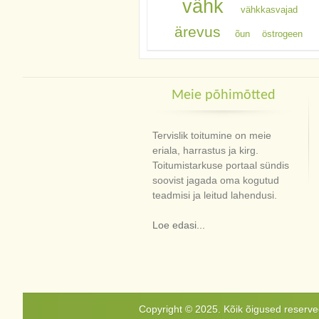
vähk
vähkkasvajad
ärevus
õun
östrogeen
Meie põhimõtted
Tervislik toitumine on meie
eriala, harrastus ja kirg.
Toitumistarkuse portaal sündis
soovist jagada oma kogutud
teadmisi ja leitud lahendusi.
Loe edasi...
Copyright © 2025. Kõik õigused reservee