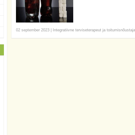
02 september 2023
|
Integratiivne terviseterapeut ja toitumisnõustaj