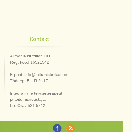
Kontakt
Alimonia Nutrition OÜ
Reg. kood 16521942
E-post: info@toitumistarkus.ee
Tööaeg: E – R 9 -17
Integratiivne terviseterapeut
ja toitumisnõustaja:
Liis Orav 521 5712