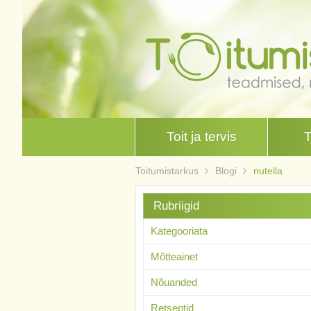
Toit ja tervis
Toitumistarkus
Blogi
nutella
Rubriigid
Kategooriata
Mõtteainet
Nõuanded
Retseptid