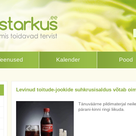
Teenused
Kalender
Pood
Levinud toitude-jookide suhkrusisaldus võtab oi
Tänuväärne pildimaterjal neile
pärani-kinni ringi liikuda.