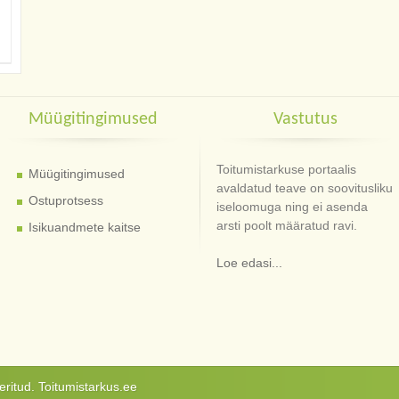
Müügitingimused
Vastutus
Toitumistarkuse portaalis
Müügitingimused
avaldatud teave on soovitusliku
Ostuprotsess
iseloomuga ning ei asenda
arsti poolt määratud ravi.
Isikuandmete kaitse
Loe edasi...
ritud. Toitumistarkus.ee