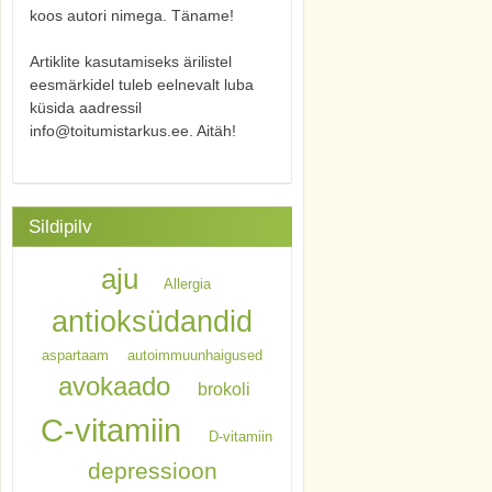
koos autori nimega. Täname!
Artiklite kasutamiseks ärilistel
eesmärkidel tuleb eelnevalt luba
küsida aadressil
info@toitumistarkus.ee. Aitäh!
Sildipilv
aju
Allergia
antioksüdandid
aspartaam
autoimmuunhaigused
avokaado
brokoli
C-vitamiin
D-vitamiin
depressioon