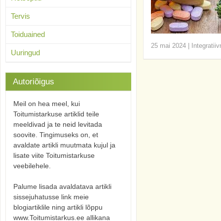
Tervis
Toiduained
25 mai 2024
|
Integratii
Uuringud
Autoriõigus
Meil on hea meel, kui
Toitumistarkuse artiklid teile
meeldivad ja te neid levitada
soovite. Tingimuseks on, et
avaldate artikli muutmata kujul ja
lisate viite Toitumistarkuse
veebilehele.
Palume lisada avaldatava artikli
sissejuhatusse link meie
blogiartiklile ning artikli lõppu
www.Toitumistarkus.ee allikana