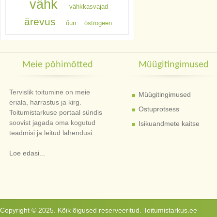
vähk
vähkkasvajad
ärevus
õun
östrogeen
Meie põhimõtted
Müügitingimused
Tervislik toitumine on meie
Müügitingimused
eriala, harrastus ja kirg.
Ostuprotsess
Toitumistarkuse portaal sündis
soovist jagada oma kogutud
Isikuandmete kaitse
teadmisi ja leitud lahendusi.
Loe edasi...
Copyright © 2025. Kõik õigused reserveeritud. Toitumistarkus.ee