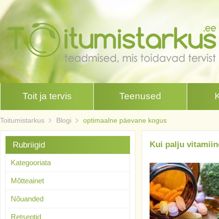
Toit ja tervis
Teenused
Toitumistarkus
Blogi
optimaalne päevane kogus
Kui palju vitamii
Rubriigid
Kategooriata
Mõtteainet
Nõuanded
Retseptid