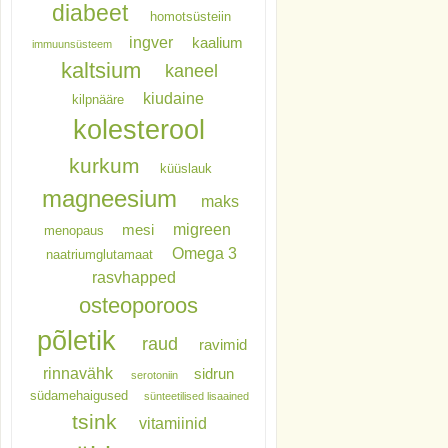
diabeet
homotsüsteiin
ingver
kaalium
immuunsüsteem
kaltsium
kaneel
kiudaine
kilpnääre
kolesterool
kurkum
küüslauk
magneesium
maks
migreen
mesi
menopaus
Omega 3
naatriumglutamaat
rasvhapped
osteoporoos
põletik
raud
ravimid
rinnavähk
sidrun
serotoniin
südamehaigused
sünteetilised lisaained
tsink
vitamiinid