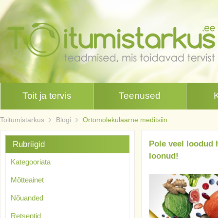
Toit ja tervis
Teenused
Toitumistarkus
Blogi
Ortomolekulaarne meditsiin
Pole veel loodud 
Rubriigid
loonud!
Kategooriata
Mõtteainet
Nõuanded
Retseptid