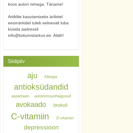
koos autori nimega. Täname!
Artiklite kasutamiseks ärilistel
eesmärkidel tuleb eelnevalt luba
küsida aadressil
info@toitumistarkus.ee. Aitäh!
Sildipilv
aju
Allergia
antioksüdandid
aspartaam
autoimmuunhaigused
avokaado
brokoli
C-vitamiin
D-vitamiin
depressioon