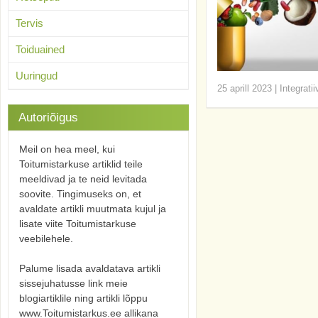
Tervis
Toiduained
Uuringud
25 aprill 2023
|
Integrati
Autoriõigus
Meil on hea meel, kui
Toitumistarkuse artiklid teile
meeldivad ja te neid levitada
soovite. Tingimuseks on, et
avaldate artikli muutmata kujul ja
lisate viite Toitumistarkuse
veebilehele.
Palume lisada avaldatava artikli
sissejuhatusse link meie
blogiartiklile ning artikli lõppu
www.Toitumistarkus.ee allikana