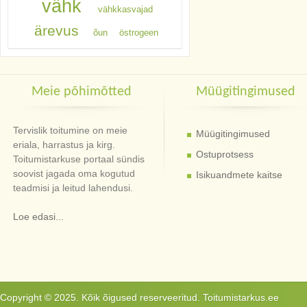
vähk
vähkkasvajad
ärevus
õun
östrogeen
Meie põhimõtted
Müügitingimused
Tervislik toitumine on meie
Müügitingimused
eriala, harrastus ja kirg.
Ostuprotsess
Toitumistarkuse portaal sündis
soovist jagada oma kogutud
Isikuandmete kaitse
teadmisi ja leitud lahendusi.
Loe edasi...
Copyright © 2025. Kõik õigused reserveeritud. Toitumistarkus.ee