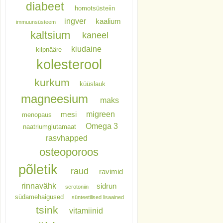
diabeet
homotsüsteiin
ingver
kaalium
immuunsüsteem
kaltsium
kaneel
kiudaine
kilpnääre
kolesterool
kurkum
küüslauk
magneesium
maks
migreen
mesi
menopaus
Omega 3
naatriumglutamaat
rasvhapped
osteoporoos
põletik
raud
ravimid
rinnavähk
sidrun
serotoniin
südamehaigused
sünteetilised lisaained
tsink
vitamiinid