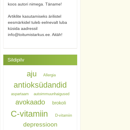
koos autori nimega. Täname!
Artiklite kasutamiseks ärilistel
eesmärkidel tuleb eelnevalt luba
küsida aadressil
info@toitumistarkus.ee. Aitäh!
Sildipilv
aju
Allergia
antioksüdandid
aspartaam
autoimmuunhaigused
avokaado
brokoli
C-vitamiin
D-vitamiin
depressioon