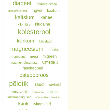
diabeet
homotsüsteiin
ingver
kaalium
immuunsüsteem
kaltsium
kaneel
kiudaine
kilpnääre
kolesterool
kurkum
küüslauk
magneesium
maks
migreen
mesi
menopaus
Omega 3
naatriumglutamaat
rasvhapped
osteoporoos
põletik
raud
ravimid
rinnavähk
sidrun
serotoniin
südamehaigused
sünteetilised lisaained
tsink
vitamiinid