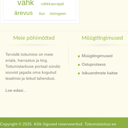
vähk
vähkkasvajad
ärevus
õun
östrogeen
Meie põhimõtted
Müügitingimused
Tervislik toitumine on meie
Müügitingimused
eriala, harrastus ja kirg.
Ostuprotsess
Toitumistarkuse portaal sündis
soovist jagada oma kogutud
Isikuandmete kaitse
teadmisi ja leitud lahendusi.
Loe edasi...
Copyright © 2025. Kõik õigused reserveeritud. Toitumistarkus.ee