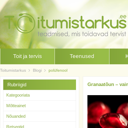
Toit ja tervis
Teenused
Toitumistarkus
Blogi
polüfenool
Granaatõun – va
Rubriigid
Kategooriata
Mõtteainet
Nõuanded
Retseptid