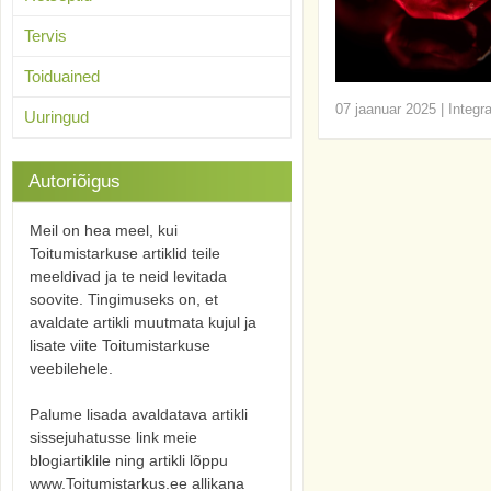
Tervis
Toiduained
07 jaanuar 2025
|
Integr
Uuringud
Autoriõigus
Meil on hea meel, kui
Toitumistarkuse artiklid teile
meeldivad ja te neid levitada
soovite. Tingimuseks on, et
avaldate artikli muutmata kujul ja
lisate viite Toitumistarkuse
veebilehele.
Palume lisada avaldatava artikli
sissejuhatusse link meie
blogiartiklile ning artikli lõppu
www.Toitumistarkus.ee allikana