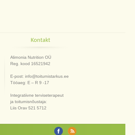
Kontakt
Alimonia Nutrition OÜ
Reg. kood 16521942
E-post: info@toitumistarkus.ee
Tööaeg: E – R 9 -17
Integratiivne terviseterapeut
ja toitumisnõustaja:
Liis Orav 521 5712