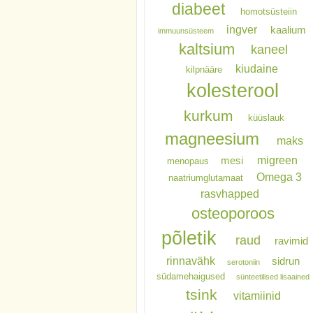
diabeet
homotsüsteiin
ingver
kaalium
immuunsüsteem
kaltsium
kaneel
kiudaine
kilpnääre
kolesterool
kurkum
küüslauk
magneesium
maks
migreen
mesi
menopaus
Omega 3
naatriumglutamaat
rasvhapped
osteoporoos
põletik
raud
ravimid
rinnavähk
sidrun
serotoniin
südamehaigused
sünteetilised lisaained
tsink
vitamiinid