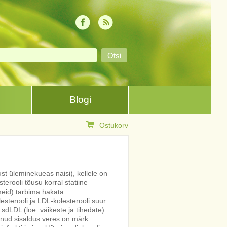
Blogi
Ostukorv
just üleminekueas naisi), kellele on
terooli tõusu korral statiine
meid) tarbima hakata.
esterooli ja LDL-kolesterooli suur
a sdLDL (loe: väikeste ja tihedate)
enud sisaldus veres on märk