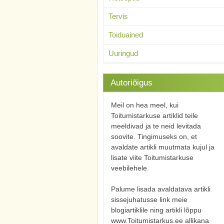
Tervis
Toiduained
Uuringud
Autoriõigus
Meil on hea meel, kui
Toitumistarkuse artiklid teile
meeldivad ja te neid levitada
soovite. Tingimuseks on, et
avaldate artikli muutmata kujul ja
lisate viite Toitumistarkuse
veebilehele.
Palume lisada avaldatava artikli
sissejuhatusse link meie
blogiartiklile ning artikli lõppu
www.Toitumistarkus.ee allikana