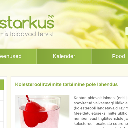
Teenused
Kalender
Pood
Kolesterooliravimite tarbimine pole lahendus
Kohtan pidevalt inimesi (eriti 
soovitatud väiksemagi üldkoles
(kolesterooli langetavaid ravi
Meeldetuletuseks: mitte üldkol
number, vaid triglütseriidide j
kolesterooli-osakeste suuren