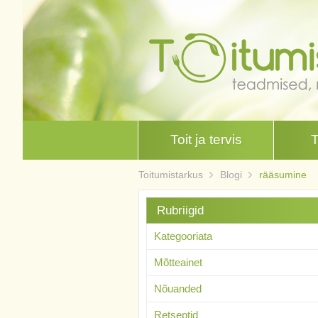
Toit ja tervis
Toitumistarkus
Blogi
rääsumine
Rubriigid
Kategooriata
Mõtteainet
Nõuanded
Retseptid