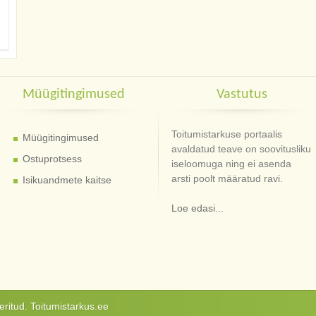
Müügitingimused
Vastutus
Toitumistarkuse portaalis
Müügitingimused
avaldatud teave on soovitusliku
Ostuprotsess
iseloomuga ning ei asenda
arsti poolt määratud ravi.
Isikuandmete kaitse
Loe edasi...
ritud. Toitumistarkus.ee