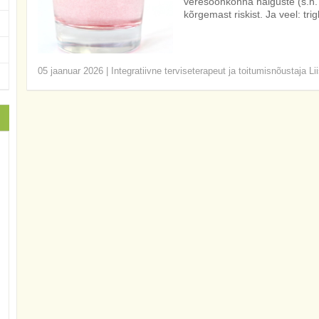
veresoonkonna haiguste (s.h. in
kõrgemast riskist. Ja veel: trig
05 jaanuar 2026
|
Integratiivne terviseterapeut ja toitumisnõustaja Li