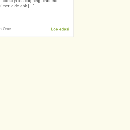
farkti ja insuldi) ning diabeedi
lütseriidide ehk […]
is Orav
Loe edasi