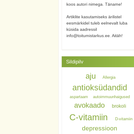
koos autori nimega. Täname!
Artiklite kasutamiseks ärilistel
eesmärkidel tuleb eelnevalt luba
küsida aadressil
info@toitumistarkus.ee. Aitäh!
Sildipilv
aju
Allergia
antioksüdandid
aspartaam
autoimmuunhaigused
avokaado
brokoli
C-vitamiin
D-vitamiin
depressioon