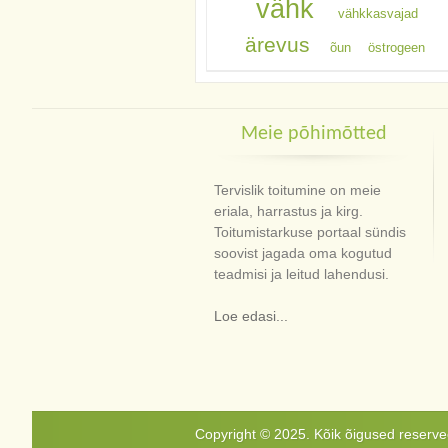
vähk
vähkkasvajad
ärevus
õun
östrogeen
Meie põhimõtted
Tervislik toitumine on meie
eriala, harrastus ja kirg.
Toitumistarkuse portaal sündis
soovist jagada oma kogutud
teadmisi ja leitud lahendusi.
Loe edasi...
Copyright © 2025. Kõik õigused reservee