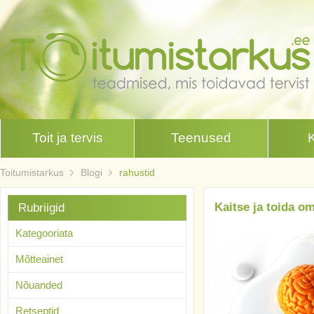
Toit ja tervis
Teenused
Toitumistarkus
Blogi
rahustid
Kaitse ja toida om
Rubriigid
Kategooriata
Mõtteainet
Nõuanded
Retseptid