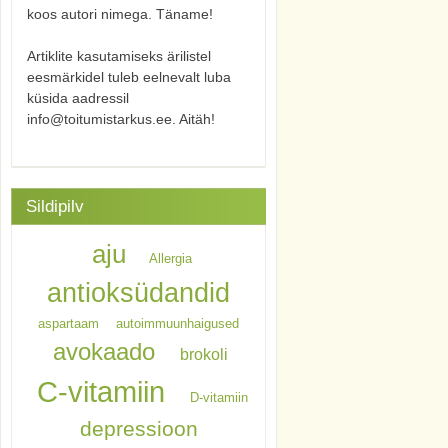
koos autori nimega. Täname!
Artiklite kasutamiseks ärilistel
eesmärkidel tuleb eelnevalt luba
küsida aadressil
info@toitumistarkus.ee. Aitäh!
Sildipilv
aju
Allergia
antioksüdandid
aspartaam
autoimmuunhaigused
avokaado
brokoli
C-vitamiin
D-vitamiin
depressioon