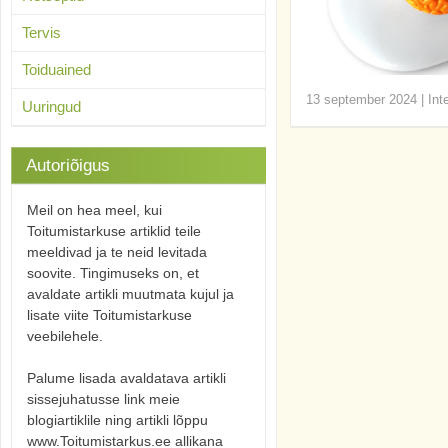
Tervis
Toiduained
13 september 2024
|
Int
Uuringud
Autoriõigus
Meil on hea meel, kui
Toitumistarkuse artiklid teile
meeldivad ja te neid levitada
soovite. Tingimuseks on, et
avaldate artikli muutmata kujul ja
lisate viite Toitumistarkuse
veebilehele.
Palume lisada avaldatava artikli
sissejuhatusse link meie
blogiartiklile ning artikli lõppu
www.Toitumistarkus.ee allikana