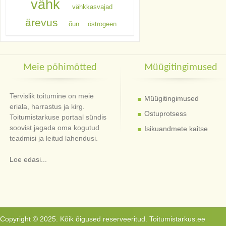
vähk
vähkkasvajad
ärevus
õun
östrogeen
Meie põhimõtted
Müügitingimused
Tervislik toitumine on meie
Müügitingimused
eriala, harrastus ja kirg.
Ostuprotsess
Toitumistarkuse portaal sündis
soovist jagada oma kogutud
Isikuandmete kaitse
teadmisi ja leitud lahendusi.
Loe edasi...
Copyright © 2025. Kõik õigused reserveeritud. Toitumistarkus.ee