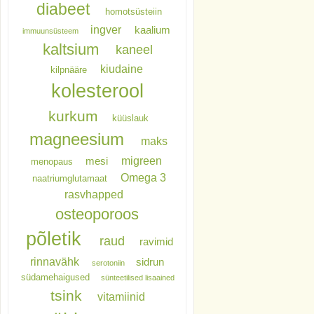
diabeet
homotsüsteiin
ingver
kaalium
immuunsüsteem
kaltsium
kaneel
kiudaine
kilpnääre
kolesterool
kurkum
küüslauk
magneesium
maks
migreen
mesi
menopaus
Omega 3
naatriumglutamaat
rasvhapped
osteoporoos
põletik
raud
ravimid
rinnavähk
sidrun
serotoniin
südamehaigused
sünteetilised lisaained
tsink
vitamiinid