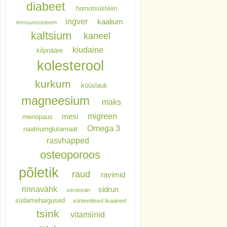
diabeet
homotsüsteiin
ingver
kaalium
immuunsüsteem
kaltsium
kaneel
kiudaine
kilpnääre
kolesterool
kurkum
küüslauk
magneesium
maks
migreen
mesi
menopaus
Omega 3
naatriumglutamaat
rasvhapped
osteoporoos
põletik
raud
ravimid
rinnavähk
sidrun
serotoniin
südamehaigused
sünteetilised lisaained
tsink
vitamiinid