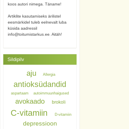
koos autori nimega. Täname!
Artiklite kasutamiseks ärilistel
eesmärkidel tuleb eelnevalt luba
küsida aadressil
info@toitumistarkus.ee. Aitäh!
Sildipilv
aju
Allergia
antioksüdandid
aspartaam
autoimmuunhaigused
avokaado
brokoli
C-vitamiin
D-vitamiin
depressioon