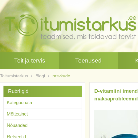
Toit ja tervis
Teenused
Toitumistarkus
Blogi
rasvkude
D-vitamiini imend
Rubriigid
maksaprobleemid 
Kategooriata
Mõtteainet
Nõuanded
Retseptid