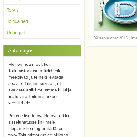
Tervis
Toiduained
Uuringud
09 september 2015
|
Int
Autoriõigus
Meil on hea meel, kui
Toitumistarkuse artiklid teile
meeldivad ja te neid levitada
soovite. Tingimuseks on, et
avaldate artikli muutmata kujul ja
lisate viite Toitumistarkuse
veebilehele.
Palume lisada avaldatava artikli
sissejuhatusse link meie
blogiartiklile ning artikli lõppu
www.Toitumistarkus.ee allikana