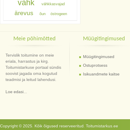
vähk
vähkkasvajad
ärevus
õun
östrogeen
Meie põhimõtted
Müügitingimused
Tervislik toitumine on meie
Müügitingimused
eriala, harrastus ja kirg.
Ostuprotsess
Toitumistarkuse portaal sündis
soovist jagada oma kogutud
Isikuandmete kaitse
teadmisi ja leitud lahendusi.
Loe edasi...
Copyright © 2025. Kõik õigused reserveeritud. Toitumistarkus.ee