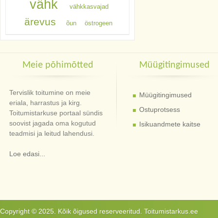
vähk
vähkkasvajad
ärevus
õun
östrogeen
Meie põhimõtted
Müügitingimused
Tervislik toitumine on meie
Müügitingimused
eriala, harrastus ja kirg.
Ostuprotsess
Toitumistarkuse portaal sündis
soovist jagada oma kogutud
Isikuandmete kaitse
teadmisi ja leitud lahendusi.
Loe edasi...
Copyright © 2025. Kõik õigused reserveeritud. Toitumistarkus.ee