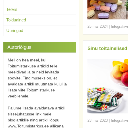
Tervis
Toiduained
25 mai 2024
|
Integratii
Uuringud
Autoriõigus
Sinu toitainelise
Meil on hea meel, kui
Toitumistarkuse artiklid teile
meeldivad ja te neid levitada
soovite. Tingimuseks on, et
avaldate artikli muutmata kujul ja
lisate viite Toitumistarkuse
veebilehele.
Palume lisada avaldatava artikli
sissejuhatusse link meie
blogiartiklile ning artikli lõppu
23 mai 2023
|
Integratii
www.Toitumistarkus.ee allikana