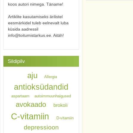
koos autori nimega. Täname!
Artiklite kasutamiseks ärilistel
eesmärkidel tuleb eelnevalt luba
küsida aadressil
info@toitumistarkus.ee. Aitäh!
Sildipilv
aju
Allergia
antioksüdandid
aspartaam
autoimmuunhaigused
avokaado
brokoli
C-vitamiin
D-vitamiin
depressioon