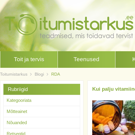
Toit ja tervis
Teenused
Toitumistarkus
Blogi
RDA
Kui palju vitamii
Rubriigid
Kategooriata
Mõtteainet
Nõuanded
Retseptid