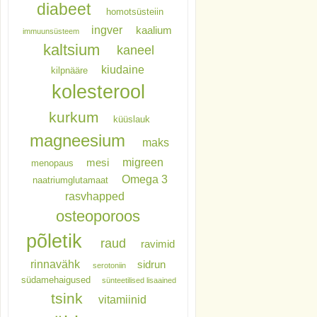
diabeet
homotsüsteiin
ingver
kaalium
immuunsüsteem
kaltsium
kaneel
kiudaine
kilpnääre
kolesterool
kurkum
küüslauk
magneesium
maks
migreen
mesi
menopaus
Omega 3
naatriumglutamaat
rasvhapped
osteoporoos
põletik
raud
ravimid
rinnavähk
sidrun
serotoniin
südamehaigused
sünteetilised lisaained
tsink
vitamiinid