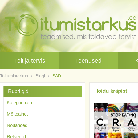
Toit ja tervis
Teenused
Toitumistarkus
Blogi
SAD
Hoidu kräpist!
Rubriigid
Kategooriata
Mõtteainet
Nõuanded
Retseptid