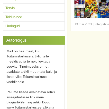
Tervis
Toiduained
13 mai 2023
|
Integratii
Uuringud
Autoriõigus
Meil on hea meel, kui
Toitumistarkuse artiklid teile
meeldivad ja te neid levitada
soovite. Tingimuseks on, et
avaldate artikli muutmata kujul ja
lisate viite Toitumistarkuse
veebilehele.
Palume lisada avaldatava artikli
sissejuhatusse link meie
blogiartiklile ning artikli lõppu
www.Toitumistarkus.ee allikana