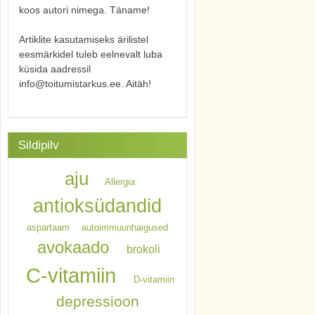
koos autori nimega. Täname!
Artiklite kasutamiseks ärilistel
eesmärkidel tuleb eelnevalt luba
küsida aadressil
info@toitumistarkus.ee. Aitäh!
Sildipilv
aju
Allergia
antioksüdandid
aspartaam
autoimmuunhaigused
avokaado
brokoli
C-vitamiin
D-vitamiin
depressioon