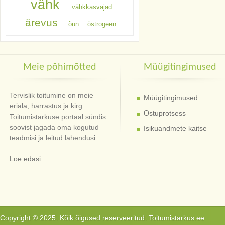
vähk
vähkkasvajad
ärevus
õun
östrogeen
Meie põhimõtted
Müügitingimused
Tervislik toitumine on meie
Müügitingimused
eriala, harrastus ja kirg.
Ostuprotsess
Toitumistarkuse portaal sündis
soovist jagada oma kogutud
Isikuandmete kaitse
teadmisi ja leitud lahendusi.
Loe edasi...
Copyright © 2025. Kõik õigused reserveeritud. Toitumistarkus.ee