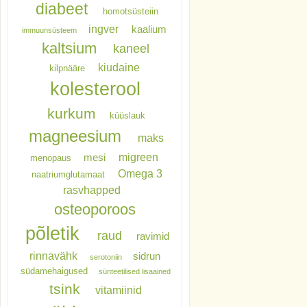
diabeet
homotsüsteiin
ingver
kaalium
immuunsüsteem
kaltsium
kaneel
kiudaine
kilpnääre
kolesterool
kurkum
küüslauk
magneesium
maks
migreen
mesi
menopaus
Omega 3
naatriumglutamaat
rasvhapped
osteoporoos
põletik
raud
ravimid
rinnavähk
sidrun
serotoniin
südamehaigused
sünteetilised lisaained
tsink
vitamiinid