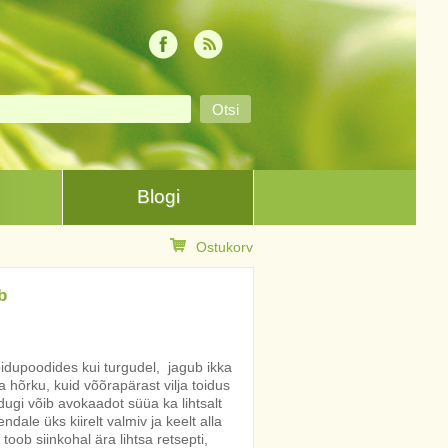
Blogi
Ostukorv
b
oidupoodides kui turgudel, jagub ikka
a hõrku, kuid võõrapärast vilja toidus
ugi võib avokaadot süüa ka lihtsalt
ndale üks kiirelt valmiv ja keelt alla
 toob siinkohal ära lihtsa retsepti,