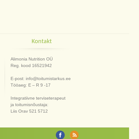
Kontakt
Alimonia Nutrition OÜ
Reg. kood 16521942
E-post: info@toitumistarkus.ee
Tööaeg: E – R 9 -17
Integratiivne terviseterapeut
ja toitumisnõustaja:
Liis Orav 521 5712