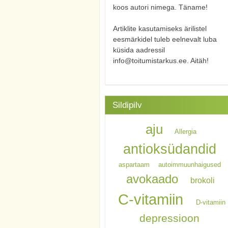
koos autori nimega. Täname!
Artiklite kasutamiseks ärilistel
eesmärkidel tuleb eelnevalt luba
küsida aadressil
info@toitumistarkus.ee. Aitäh!
Sildipilv
aju
Allergia
antioksüdandid
aspartaam
autoimmuunhaigused
avokaado
brokoli
C-vitamiin
D-vitamiin
depressioon