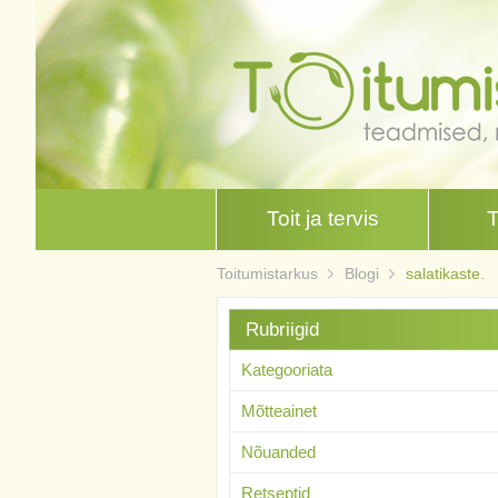
Toit ja tervis
Toitumistarkus
Blogi
salatikaste.
Rubriigid
Kategooriata
Mõtteainet
Nõuanded
Retseptid