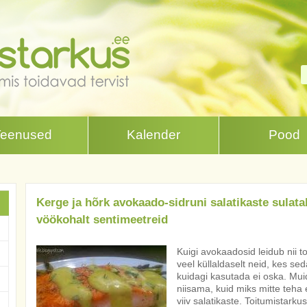
Teenused
Kalender
Pood
Kerge ja hõrk avokaado-sidruni salatikaste sulata
vöökohalt sentimeetreid
Kuigi avokaadosid leidub nii t
veel küllaldaselt neid, kes sed
kuidagi kasutada ei oska. Muid
niisama, kuid miks mitte teha e
viiv salatikaste. Toitumistarkus