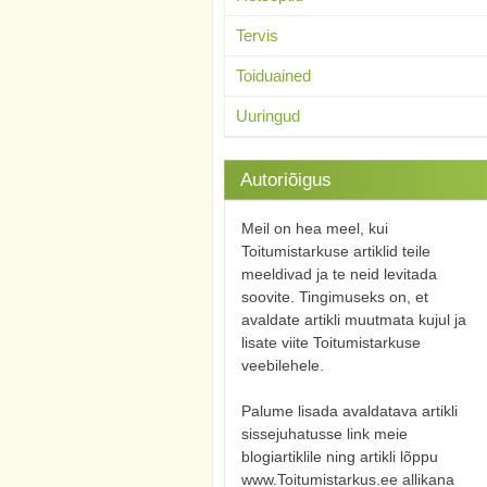
Tervis
Toiduained
Uuringud
Autoriõigus
Meil on hea meel, kui
Toitumistarkuse artiklid teile
meeldivad ja te neid levitada
soovite. Tingimuseks on, et
avaldate artikli muutmata kujul ja
lisate viite Toitumistarkuse
veebilehele.
Palume lisada avaldatava artikli
sissejuhatusse link meie
blogiartiklile ning artikli lõppu
www.Toitumistarkus.ee allikana