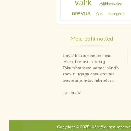
vähk
vähkkasvajad
ärevus
õun
östrogeen
Meie põhimõtted
Tervislik toitumine on meie
eriala, harrastus ja kirg.
Toitumistarkuse portaal sündis
soovist jagada oma kogutud
teadmisi ja leitud lahendusi.
Loe edasi...
Copyright © 2025. Kõik õigused reservee