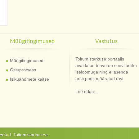
Müügitingimused
Vastutus
Toitumistarkuse portaalis
Müügitingimused
avaldatud teave on soovitusliku
Ostuprotsess
iseloomuga ning ei asenda
arsti poolt määratud ravi.
Isikuandmete kaitse
Loe edasi...
ritud. Toitumistarkus.ee