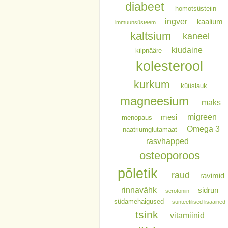
diabeet
homotsüsteiin
ingver
kaalium
immuunsüsteem
kaltsium
kaneel
kiudaine
kilpnääre
kolesterool
kurkum
küüslauk
magneesium
maks
migreen
mesi
menopaus
Omega 3
naatriumglutamaat
rasvhapped
osteoporoos
põletik
raud
ravimid
rinnavähk
sidrun
serotoniin
südamehaigused
sünteetilised lisaained
tsink
vitamiinid