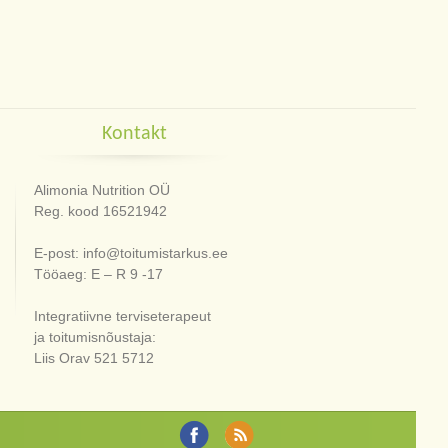
Kontakt
Alimonia Nutrition OÜ
Reg. kood 16521942
E-post: info@toitumistarkus.ee
Tööaeg: E – R 9 -17
Integratiivne terviseterapeut
ja toitumisnõustaja:
Liis Orav 521 5712