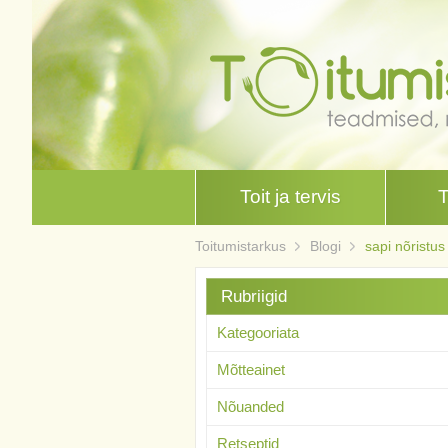
Toit ja tervis
Toitumistarkus
Blogi
sapi nõristus
Rubriigid
Kategooriata
Mõtteainet
Nõuanded
Retseptid