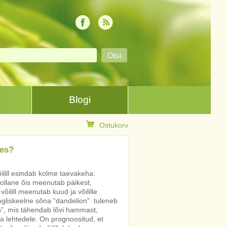
Blogi
Ostukorv
hes?
ilill esindab kolme taevakeha:
kollane õis meenutab päikest,
ilill meenutab kuud ja võilille
gliskeelne sõna “dandelion” tuleneb
n”, mis tähendab lõvi hammast,
 lehtedele. On prognoositud, et