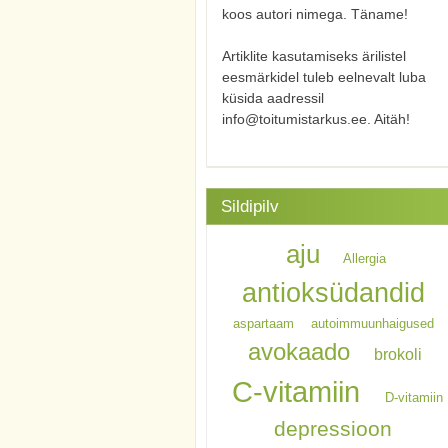
koos autori nimega. Täname!
Artiklite kasutamiseks ärilistel
eesmärkidel tuleb eelnevalt luba
küsida aadressil
info@toitumistarkus.ee. Aitäh!
Sildipilv
aju
Allergia
antioksüdandid
aspartaam
autoimmuunhaigused
avokaado
brokoli
C-vitamiin
D-vitamiin
depressioon