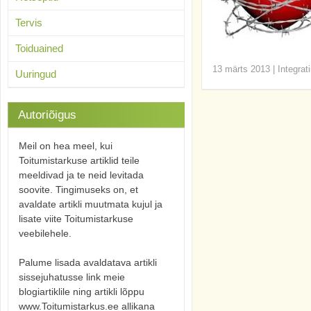
Tervis
Toiduained
13 märts 2013
|
Integrat
Uuringud
Autoriõigus
Meil on hea meel, kui
Toitumistarkuse artiklid teile
meeldivad ja te neid levitada
soovite. Tingimuseks on, et
avaldate artikli muutmata kujul ja
lisate viite Toitumistarkuse
veebilehele.
Palume lisada avaldatava artikli
sissejuhatusse link meie
blogiartiklile ning artikli lõppu
www.Toitumistarkus.ee allikana