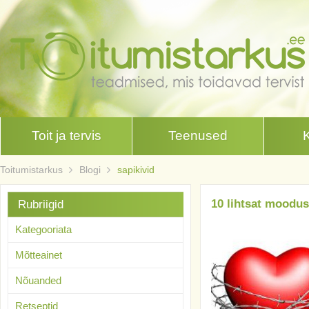
Toit ja tervis
Teenused
Toitumistarkus
Blogi
sapikivid
10 lihtsat moodus
Rubriigid
Kategooriata
Mõtteainet
Nõuanded
Retseptid