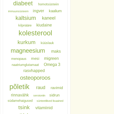
diabeet
homotsüsteiin
ingver
kaalium
immuunsüsteem
kaltsium
kaneel
kiudaine
kilpnääre
kolesterool
kurkum
küüslauk
magneesium
maks
migreen
mesi
menopaus
Omega 3
naatriumglutamaat
rasvhapped
osteoporoos
põletik
raud
ravimid
rinnavähk
sidrun
serotoniin
südamehaigused
sünteetilised lisaained
tsink
vitamiinid