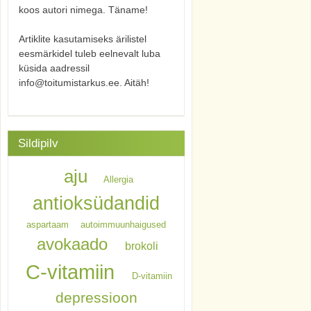
koos autori nimega. Täname!
Artiklite kasutamiseks ärilistel
eesmärkidel tuleb eelnevalt luba
küsida aadressil
info@toitumistarkus.ee. Aitäh!
Sildipilv
aju
Allergia
antioksüdandid
aspartaam
autoimmuunhaigused
avokaado
brokoli
C-vitamiin
D-vitamiin
depressioon