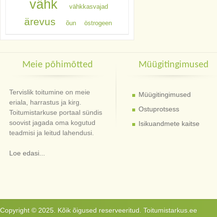
vähk
vähkkasvajad
ärevus
õun
östrogeen
Meie põhimõtted
Müügitingimused
Tervislik toitumine on meie
Müügitingimused
eriala, harrastus ja kirg.
Ostuprotsess
Toitumistarkuse portaal sündis
soovist jagada oma kogutud
Isikuandmete kaitse
teadmisi ja leitud lahendusi.
Loe edasi...
Copyright © 2025. Kõik õigused reserveeritud. Toitumistarkus.ee