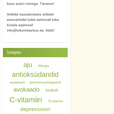
koos autori nimega. Täname!
Artiklite kasutamiseks ärilistel
eesmärkidel tuleb eelnevalt luba
küsida aadressil
info@toitumistarkus.ee. Aitäh!
Sildipilv
aju
Allergia
antioksüdandid
aspartaam
autoimmuunhaigused
avokaado
brokoli
C-vitamiin
D-vitamiin
depressioon