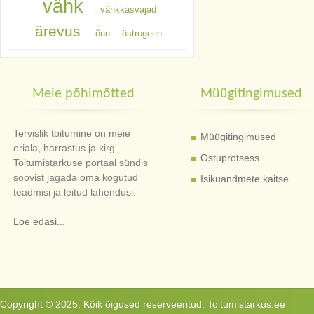
vähk
vähkkasvajad
ärevus
õun
östrogeen
Meie põhimõtted
Müügitingimused
Tervislik toitumine on meie
Müügitingimused
eriala, harrastus ja kirg.
Ostuprotsess
Toitumistarkuse portaal sündis
soovist jagada oma kogutud
Isikuandmete kaitse
teadmisi ja leitud lahendusi.
Loe edasi...
Copyright © 2025. Kõik õigused reserveeritud. Toitumistarkus.ee