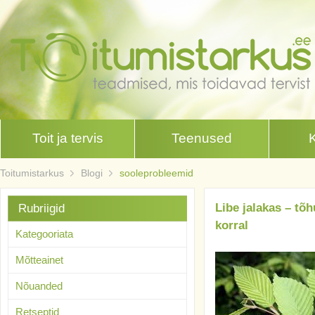
Toit ja tervis
Teenused
Toitumistarkus
Blogi
sooleprobleemid
Libe jalakas – tõh
Rubriigid
korral
Kategooriata
Mõtteainet
Nõuanded
Retseptid