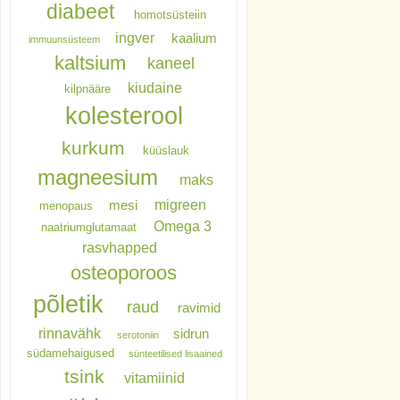
diabeet
homotsüsteiin
ingver
kaalium
immuunsüsteem
kaltsium
kaneel
kiudaine
kilpnääre
kolesterool
kurkum
küüslauk
magneesium
maks
migreen
mesi
menopaus
Omega 3
naatriumglutamaat
rasvhapped
osteoporoos
põletik
raud
ravimid
rinnavähk
sidrun
serotoniin
südamehaigused
sünteetilised lisaained
tsink
vitamiinid