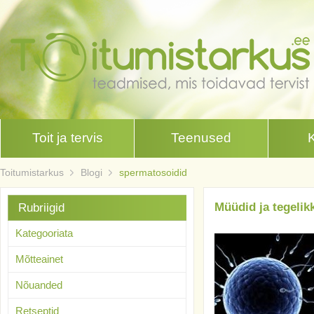
Toit ja tervis
Teenused
Toitumistarkus
Blogi
spermatosoidid
Müüdid ja tegelik
Rubriigid
Kategooriata
Mõtteainet
Nõuanded
Retseptid