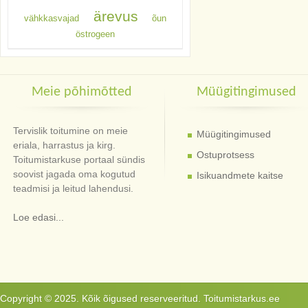
ärevus
vähkkasvajad
õun
östrogeen
Meie põhimõtted
Müügitingimused
Tervislik toitumine on meie
Müügitingimused
eriala, harrastus ja kirg.
Ostuprotsess
Toitumistarkuse portaal sündis
soovist jagada oma kogutud
Isikuandmete kaitse
teadmisi ja leitud lahendusi.
Loe edasi...
Copyright © 2025. Kõik õigused reserveeritud. Toitumistarkus.ee