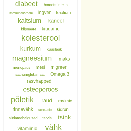
diabeet
homotsüsteiin
ingver
kaalium
immuunsüsteem
kaltsium
kaneel
kiudaine
kilpnääre
kolesterool
kurkum
küüslauk
magneesium
maks
migreen
mesi
menopaus
Omega 3
naatriumglutamaat
rasvhapped
osteoporoos
põletik
raud
ravimid
rinnavähk
sidrun
serotoniin
tsink
südamehaigused
tervis
vähk
vitamiinid