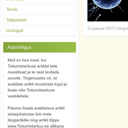
Tervis
Toiduained
31 jaanuar 2017
|
Integr
Uuringud
Autoriõigus
Meil on hea meel, kui
Toitumistarkuse artiklid teile
meeldivad ja te neid levitada
soovite. Tingimuseks on, et
avaldate artikli muutmata kujul ja
lisate viite Toitumistarkuse
veebilehele.
Palume lisada avaldatava artikli
sissejuhatusse link meie
blogiartiklile ning artikli lõppu
www.Toitumistarkus.ee allikana