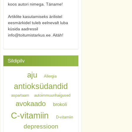
koos autori nimega. Täname!
Artiklite kasutamiseks ärilistel
eesmärkidel tuleb eelnevalt luba
küsida aadressil
info@toitumistarkus.ee. Aitäh!
Sildipilv
aju
Allergia
antioksüdandid
aspartaam
autoimmuunhaigused
avokaado
brokoli
C-vitamiin
D-vitamiin
depressioon