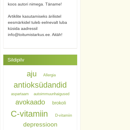
koos autori nimega. Täname!
Artiklite kasutamiseks ärilistel
eesmärkidel tuleb eelnevalt luba
küsida aadressil
info@toitumistarkus.ee. Aitäh!
Sildipilv
aju
Allergia
antioksüdandid
aspartaam
autoimmuunhaigused
avokaado
brokoli
C-vitamiin
D-vitamiin
depressioon