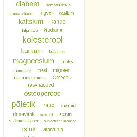
diabeet
homotsüsteiin
ingver
kaalium
immuunsüsteem
kaltsium
kaneel
kiudaine
kilpnääre
kolesterool
kurkum
küüslauk
magneesium
maks
migreen
mesi
menopaus
Omega 3
naatriumglutamaat
rasvhapped
osteoporoos
põletik
raud
ravimid
rinnavähk
sidrun
serotoniin
südamehaigused
sünteetilised lisaained
tsink
vitamiinid