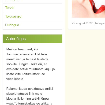
Tervis
Toiduained
25 august 2022
|
Integra
Uuringud
Autoriõigus
Meil on hea meel, kui
Toitumistarkuse artiklid teile
meeldivad ja te neid levitada
soovite. Tingimuseks on, et
avaldate artikli muutmata kujul ja
lisate viite Toitumistarkuse
veebilehele.
Palume lisada avaldatava artikli
sissejuhatusse link meie
blogiartiklile ning artikli lõppu
www.Toitumistarkus.ee allikana