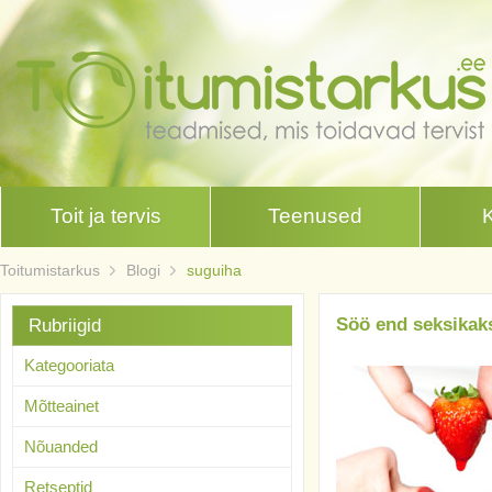
Toit ja tervis
Teenused
Toitumistarkus
Blogi
suguiha
Söö end seksikaks
Rubriigid
Kategooriata
Mõtteainet
Nõuanded
Retseptid