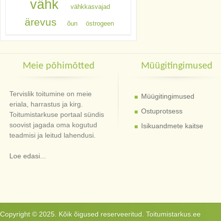
vähk
vähkkasvajad
ärevus
õun
östrogeen
Meie põhimõtted
Müügitingimused
Tervislik toitumine on meie
Müügitingimused
eriala, harrastus ja kirg.
Ostuprotsess
Toitumistarkuse portaal sündis
soovist jagada oma kogutud
Isikuandmete kaitse
teadmisi ja leitud lahendusi.
Loe edasi...
Copyright © 2025. Kõik õigused reserveeritud. Toitumistarkus.ee