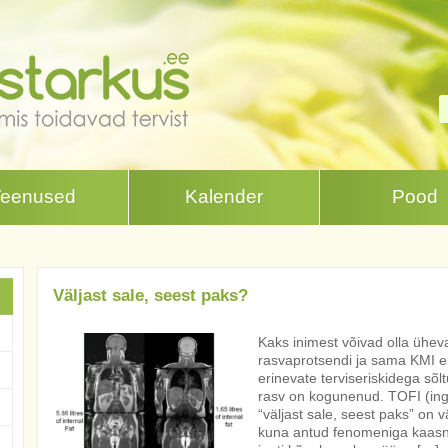
Teenused
Kalender
Pood
Väljast sale, seest paks?
Kaks inimest võivad olla ühe
rasvaprotsendi ja sama KMI eh
erinevate terviseriskidega sõlt
rasv on kogunenud. TOFI (ingl. 
“väljast sale, seest paks” on v
kuna antud fenomeniga kaasne