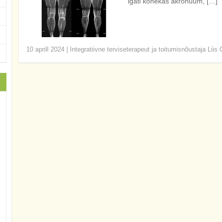
igati kõnekas akronüüm, […]
10 aprill 2024
|
Integratiivne terviseterapeut ja toitumisnõustaja Liis