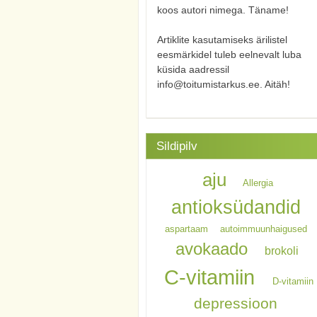
koos autori nimega. Täname!
Artiklite kasutamiseks ärilistel
eesmärkidel tuleb eelnevalt luba
küsida aadressil
info@toitumistarkus.ee. Aitäh!
Sildipilv
aju
Allergia
antioksüdandid
aspartaam
autoimmuunhaigused
avokaado
brokoli
C-vitamiin
D-vitamiin
depressioon