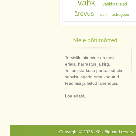
vähk
vähkkasvajad
ärevus
õun
östrogeen
Meie põhimõtted
Tervislik toitumine on meie
eriala, harrastus ja kirg.
Toitumistarkuse portaal sündis
soovist jagada oma kogutud
teadmisi ja leitud lahendusi.
Loe edasi...
Copyright © 2025. Kõik õigused reservee