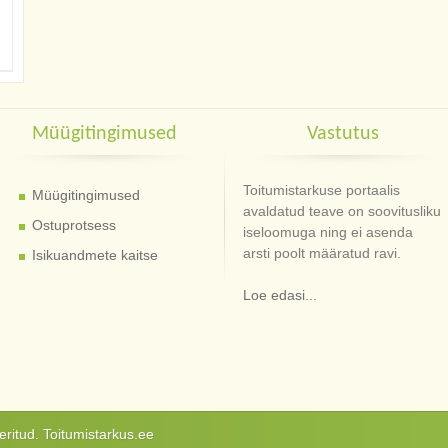
Müügitingimused
Vastutus
Toitumistarkuse portaalis
Müügitingimused
avaldatud teave on soovitusliku
Ostuprotsess
iseloomuga ning ei asenda
arsti poolt määratud ravi.
Isikuandmete kaitse
Loe edasi...
ritud. Toitumistarkus.ee