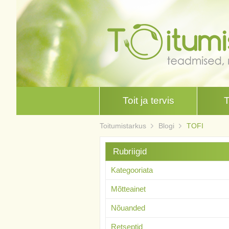
Toit ja tervis
Toitumistarkus
Blogi
TOFI
Rubriigid
Kategooriata
Mõtteainet
Nõuanded
Retseptid