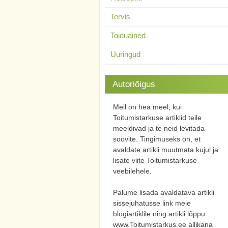
Tervis
Toiduained
Uuringud
Autoriõigus
Meil on hea meel, kui
Toitumistarkuse artiklid teile
meeldivad ja te neid levitada
soovite. Tingimuseks on, et
avaldate artikli muutmata kujul ja
lisate viite Toitumistarkuse
veebilehele.
Palume lisada avaldatava artikli
sissejuhatusse link meie
blogiartiklile ning artikli lõppu
www.Toitumistarkus.ee allikana