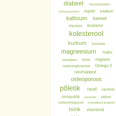
diabeet
homotsüsteiin
ingver
kaalium
immuunsüsteem
kaltsium
kaneel
kiudaine
kilpnääre
kolesterool
kurkum
küüslauk
magneesium
maks
migreen
mesi
menopaus
Omega 3
naatriumglutamaat
rasvhapped
osteoporoos
põletik
raud
ravimid
rinnavähk
sidrun
serotoniin
südamehaigused
sünteetilised lisaained
tsink
vitamiinid