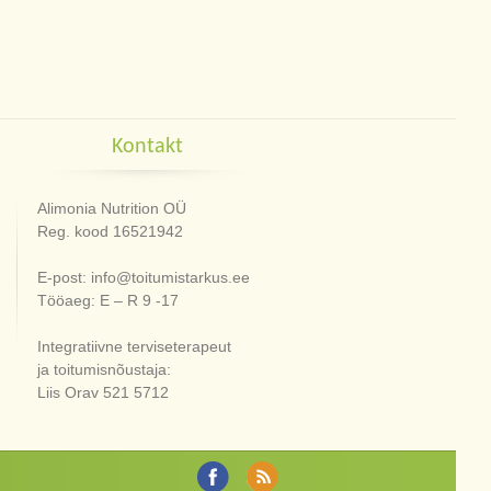
Kontakt
Alimonia Nutrition OÜ
Reg. kood 16521942
E-post: info@toitumistarkus.ee
Tööaeg: E – R 9 -17
Integratiivne terviseterapeut
ja toitumisnõustaja:
Liis Orav 521 5712