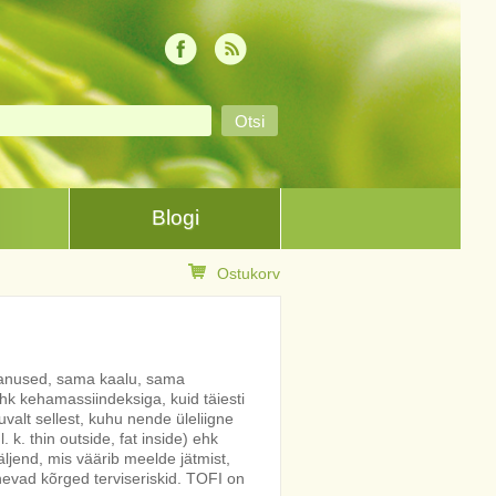
Blogi
Ostukorv
vanused, sama kaalu, sama
k kehamassiindeksiga, kuid täiesti
uvalt sellest, kuhu nende üleliigne
k. thin outside, fat inside) ehk
äljend, mis väärib meelde jätmist,
vad kõrged terviseriskid. TOFI on