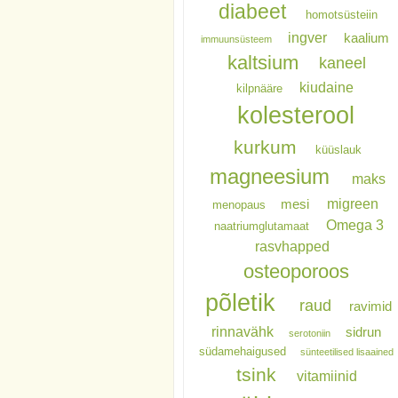
diabeet
homotsüsteiin
ingver
kaalium
immuunsüsteem
kaltsium
kaneel
kiudaine
kilpnääre
kolesterool
kurkum
küüslauk
magneesium
maks
migreen
mesi
menopaus
Omega 3
naatriumglutamaat
rasvhapped
osteoporoos
põletik
raud
ravimid
rinnavähk
sidrun
serotoniin
südamehaigused
sünteetilised lisaained
tsink
vitamiinid