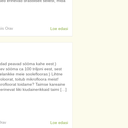
 erinevad drastiliselt sellest, mida
Liis Orav
Loe edasi
sedad peavad sööma kahe eest:)
v sööma ca 100 triljoni eest, sest
u elanikke meie sooleflooras:) Lihtne
oloorat, toitub mikrofloora meist!
krofloorat toidame? Taimse kareaine
inevat liiki kiudainerikkaid taimi […]
Orav
Loe edasi