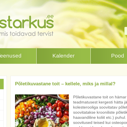
Teenused
Kalender
Pood
Põletikuvastane toit – kellele, miks ja millal?
Põletikuvastane toit on hämar 
teadmatusest kergesti hätta jä
kolesterooliga soovitatav põlet
soovitatakse krooniliste põleti
haavandiline koliit etc.) puhul.
soovitused teised kui osteopo