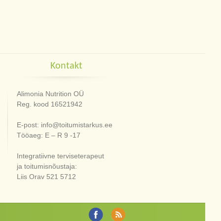
Kontakt
Alimonia Nutrition OÜ
Reg. kood 16521942
E-post: info@toitumistarkus.ee
Tööaeg: E – R 9 -17
Integratiivne terviseterapeut
ja toitumisnõustaja:
Liis Orav 521 5712