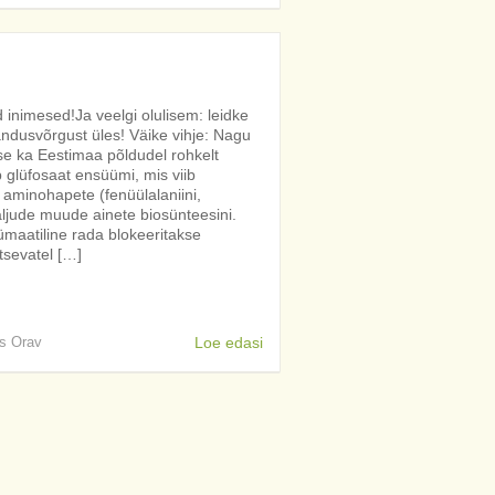
 inimesed!Ja veelgi olulisem: leidke
dusvõrgust üles! Väike vihje: Nagu
se ka Eestimaa põldudel rohkelt
b glüfosaat ensüümi, mis viib
aminohapete (fenüülalaniini,
paljude muude ainete biosünteesini.
ümaatiline rada blokeeritakse
tsevatel […]
is Orav
Loe edasi