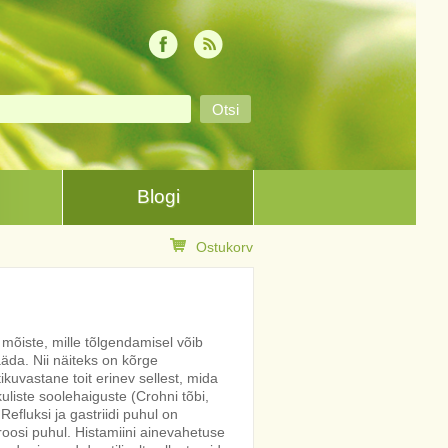
Blogi
Ostukorv
mõiste, mille tõlgendamisel võib
äda. Nii näiteks on kõrge
ikuvastane toit erinev sellest, mida
kuliste soolehaiguste (Crohni tõbi,
 Refluksi ja gastriidi puhul on
roosi puhul. Histamiini ainevahetuse