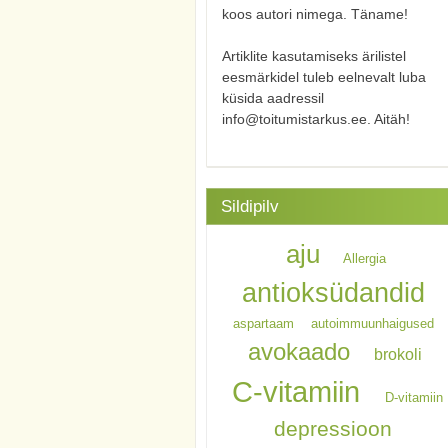
koos autori nimega. Täname!
Artiklite kasutamiseks ärilistel
eesmärkidel tuleb eelnevalt luba
küsida aadressil
info@toitumistarkus.ee. Aitäh!
Sildipilv
aju
Allergia
antioksüdandid
aspartaam
autoimmuunhaigused
avokaado
brokoli
C-vitamiin
D-vitamiin
depressioon