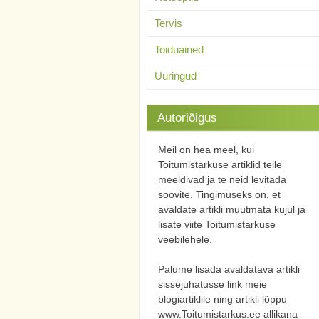
Tervis
Toiduained
Uuringud
Autoriõigus
Meil on hea meel, kui
Toitumistarkuse artiklid teile
meeldivad ja te neid levitada
soovite. Tingimuseks on, et
avaldate artikli muutmata kujul ja
lisate viite Toitumistarkuse
veebilehele.
Palume lisada avaldatava artikli
sissejuhatusse link meie
blogiartiklile ning artikli lõppu
www.Toitumistarkus.ee allikana