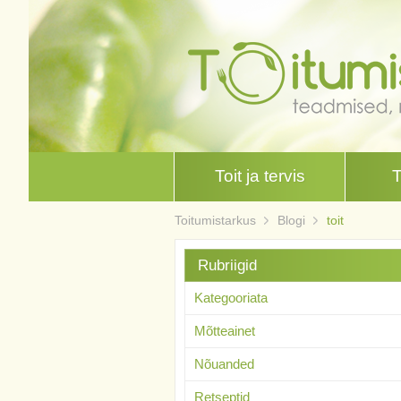
Toit ja tervis
Toitumistarkus
Blogi
toit
Rubriigid
Kategooriata
Mõtteainet
Nõuanded
Retseptid