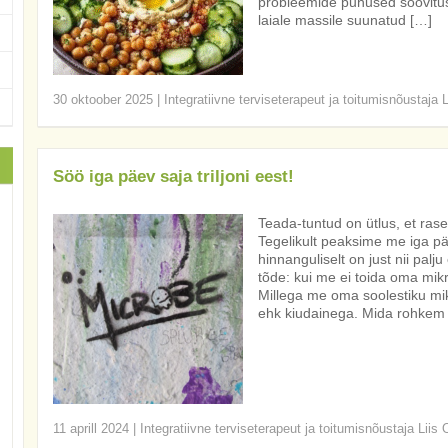
probleemide puhused soovitused
laiale massile suunatud […]
30 oktoober 2025
|
Integratiivne terviseterapeut ja toitumisnõustaja 
Söö iga päev saja triljoni eest!
Teada-tuntud on ütlus, et ra
Tegelikult peaksime me iga päe
hinnanguliselt on just nii palj
tõde: kui me ei toida oma mikr
Millega me oma soolestiku mi
ehk kiudainega. Mida rohkem er
11 aprill 2024
|
Integratiivne terviseterapeut ja toitumisnõustaja Liis 