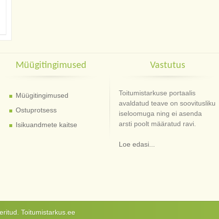
Müügitingimused
Vastutus
Toitumistarkuse portaalis
Müügitingimused
avaldatud teave on soovitusliku
Ostuprotsess
iseloomuga ning ei asenda
arsti poolt määratud ravi.
Isikuandmete kaitse
Loe edasi...
ritud. Toitumistarkus.ee