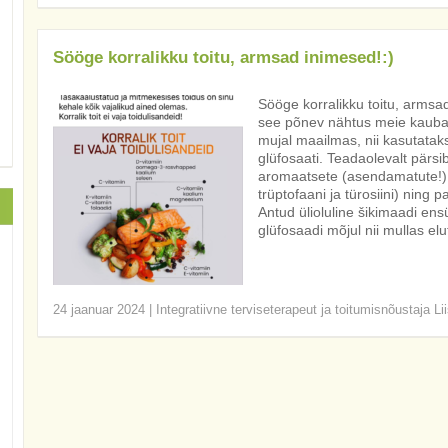
Sööge korralikku toitu, armsad inimesed!:)
Sööge korralikku toitu, armsad
see põnev nähtus meie kauban
mujal maailmas, nii kasutatak
glüfosaati. Teadaolevalt pärsi
aromaatsete (asendamatute!) 
trüptofaani ja türosiini) ning 
Antud ülioluline šikimaadi ens
glüfosaadi mõjul nii mullas elu
24 jaanuar 2024
|
Integratiivne terviseterapeut ja toitumisnõustaja Li