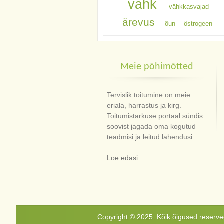
vähk
vähkkasvajad
ärevus
õun
östrogeen
Meie põhimõtted
Tervislik toitumine on meie
eriala, harrastus ja kirg.
Toitumistarkuse portaal sündis
soovist jagada oma kogutud
teadmisi ja leitud lahendusi.
Loe edasi...
Copyright © 2025. Kõik õigused reservee