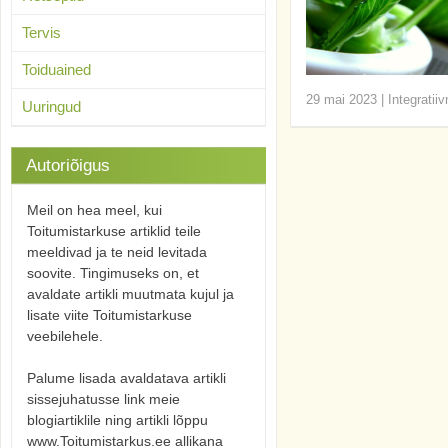
Tervis
Toiduained
29 mai 2023
|
Integratii
Uuringud
Autoriõigus
Meil on hea meel, kui
Toitumistarkuse artiklid teile
meeldivad ja te neid levitada
soovite. Tingimuseks on, et
avaldate artikli muutmata kujul ja
lisate viite Toitumistarkuse
veebilehele.
Palume lisada avaldatava artikli
sissejuhatusse link meie
blogiartiklile ning artikli lõppu
www.Toitumistarkus.ee allikana