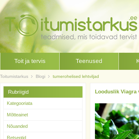
Toit ja tervis
Teenused
Toitumistarkus
Blogi
tumerohelised lehtviljad
Looduslik Viagra 
Rubriigid
Kategooriata
Mõtteainet
Nõuanded
Retseptid