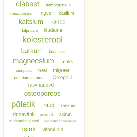
diabeet
homotsüsteiin
ingver
kaalium
immuunsüsteem
kaltsium
kaneel
kiudaine
kilpnääre
kolesterool
kurkum
küüslauk
magneesium
maks
migreen
mesi
menopaus
Omega 3
naatriumglutamaat
rasvhapped
osteoporoos
põletik
raud
ravimid
rinnavähk
sidrun
serotoniin
südamehaigused
sünteetilised lisaained
tsink
vitamiinid