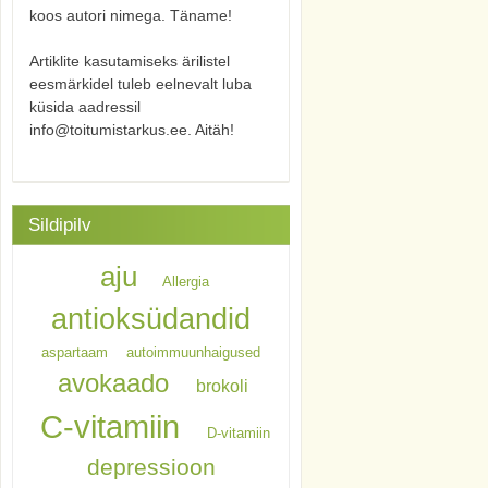
koos autori nimega. Täname!
Artiklite kasutamiseks ärilistel
eesmärkidel tuleb eelnevalt luba
küsida aadressil
info@toitumistarkus.ee. Aitäh!
Sildipilv
aju
Allergia
antioksüdandid
aspartaam
autoimmuunhaigused
avokaado
brokoli
C-vitamiin
D-vitamiin
depressioon