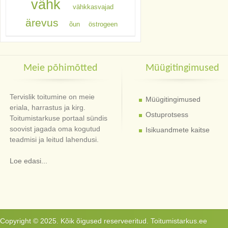
vähk
vähkkasvajad
ärevus
õun
östrogeen
Meie põhimõtted
Müügitingimused
Tervislik toitumine on meie
Müügitingimused
eriala, harrastus ja kirg.
Ostuprotsess
Toitumistarkuse portaal sündis
soovist jagada oma kogutud
Isikuandmete kaitse
teadmisi ja leitud lahendusi.
Loe edasi...
Copyright © 2025. Kõik õigused reserveeritud. Toitumistarkus.ee