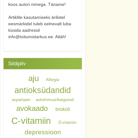
koos autori nimega. Täname!
Artiklite kasutamiseks ärilistel
eesmärkidel tuleb eelnevalt luba
küsida aadressil
info@toitumistarkus.ee. Aitäh!
Sildipilv
aju
Allergia
antioksüdandid
aspartaam
autoimmuunhaigused
avokaado
brokoli
C-vitamiin
D-vitamiin
depressioon