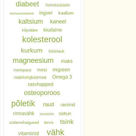
diabeet
homotsüsteiin
ingver
kaalium
immuunsüsteem
kaltsium
kaneel
kiudaine
kilpnääre
kolesterool
kurkum
küüslauk
magneesium
maks
migreen
mesi
menopaus
Omega 3
naatriumglutamaat
rasvhapped
osteoporoos
põletik
raud
ravimid
rinnavähk
sidrun
serotoniin
tsink
südamehaigused
tervis
vähk
vitamiinid