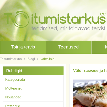
Toit ja tervis
Teenused
Toitumistarkus
Blogi
vaktsiinid
Väldi rasvase ja 
Rubriigid
Kategooriata
Mõtteainet
Nõuanded
Retseptid