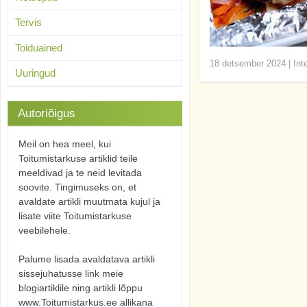
Tervis
Toiduained
18 detsember 2024
|
Int
Uuringud
Autoriõigus
Meil on hea meel, kui
Toitumistarkuse artiklid teile
meeldivad ja te neid levitada
soovite. Tingimuseks on, et
avaldate artikli muutmata kujul ja
lisate viite Toitumistarkuse
veebilehele.
Palume lisada avaldatava artikli
sissejuhatusse link meie
blogiartiklile ning artikli lõppu
www.Toitumistarkus.ee allikana