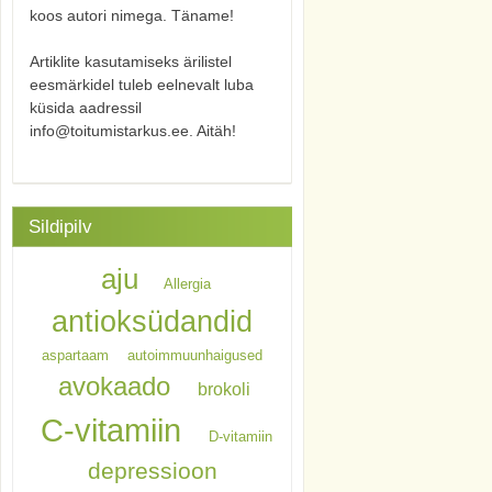
koos autori nimega. Täname!
Artiklite kasutamiseks ärilistel
eesmärkidel tuleb eelnevalt luba
küsida aadressil
info@toitumistarkus.ee. Aitäh!
Sildipilv
aju
Allergia
antioksüdandid
aspartaam
autoimmuunhaigused
avokaado
brokoli
C-vitamiin
D-vitamiin
depressioon