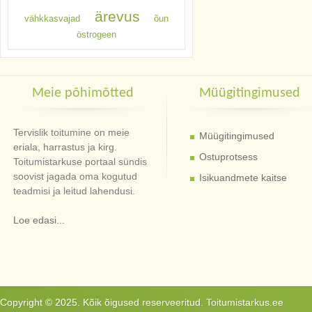
ärevus
vähkkasvajad
õun
östrogeen
Meie põhimõtted
Müügitingimused
Tervislik toitumine on meie
Müügitingimused
eriala, harrastus ja kirg.
Ostuprotsess
Toitumistarkuse portaal sündis
soovist jagada oma kogutud
Isikuandmete kaitse
teadmisi ja leitud lahendusi.
Loe edasi...
Copyright © 2025. Kõik õigused reserveeritud. Toitumistarkus.ee