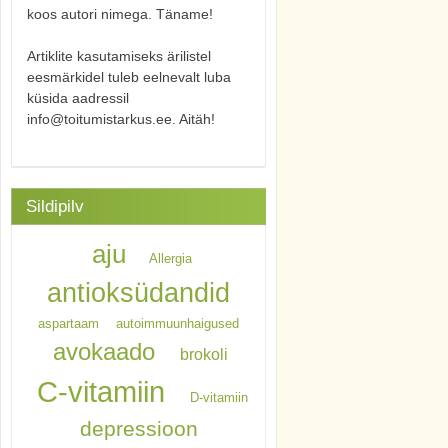
koos autori nimega. Täname!
Artiklite kasutamiseks ärilistel
eesmärkidel tuleb eelnevalt luba
küsida aadressil
info@toitumistarkus.ee. Aitäh!
Sildipilv
aju
Allergia
antioksüdandid
aspartaam
autoimmuunhaigused
avokaado
brokoli
C-vitamiin
D-vitamiin
depressioon