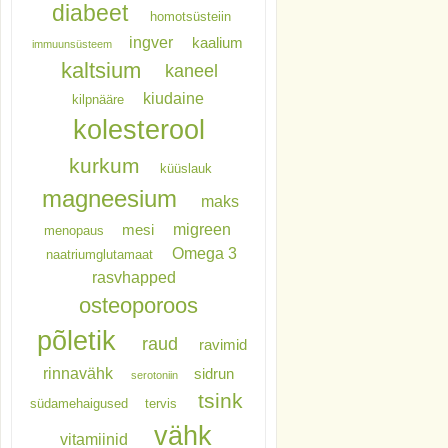
diabeet
homotsüsteiin
ingver
kaalium
immuunsüsteem
kaltsium
kaneel
kiudaine
kilpnääre
kolesterool
kurkum
küüslauk
magneesium
maks
migreen
mesi
menopaus
Omega 3
naatriumglutamaat
rasvhapped
osteoporoos
põletik
raud
ravimid
rinnavähk
sidrun
serotoniin
tsink
südamehaigused
tervis
vähk
vitamiinid