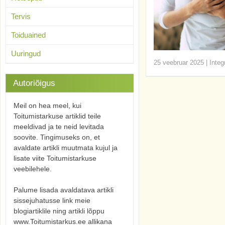
Tervis
Toiduained
Uuringud
25 veebruar 2025
|
Integ
Autoriõigus
Meil on hea meel, kui
Toitumistarkuse artiklid teile
meeldivad ja te neid levitada
soovite. Tingimuseks on, et
avaldate artikli muutmata kujul ja
lisate viite Toitumistarkuse
veebilehele.
Palume lisada avaldatava artikli
sissejuhatusse link meie
blogiartiklile ning artikli lõppu
www.Toitumistarkus.ee allikana