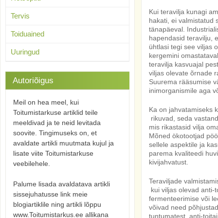
Kui teravilja kunagi 
Tervis
hakati, ei valmistatu
tänapäeval. Industria
Toiduained
hapendasid teravilju, 
ühtlasi tegi see viljas
Uuringud
kergemini omastatavak
teravilja kasvuajal pes
viljas olevate õrnade
Autoriõigus
Suurema rääsumise välti
inimorganismile aga võ
Meil on hea meel, kui
Ka on jahvatamiseks k
Toitumistarkuse artiklid teile
rikuvad, seda vastandi
meeldivad ja te neid levitada
mis rikastasid vilja o
soovite. Tingimuseks on, et
Mõned ökotootjad pöör
avaldate artikli muutmata kujul ja
sellele aspektile ja k
lisate viite Toitumistarkuse
parema kvaliteedi huvi
kivijahvatust.
veebilehele.
Teraviljade valmistami
Palume lisada avaldatava artikli
kui viljas olevad anti-t
sissejuhatusse link meie
fermenteerimise või le
blogiartiklile ning artikli lõppu
võivad need põhjustad
www.Toitumistarkus.ee allikana
tuntumatest anti-toita