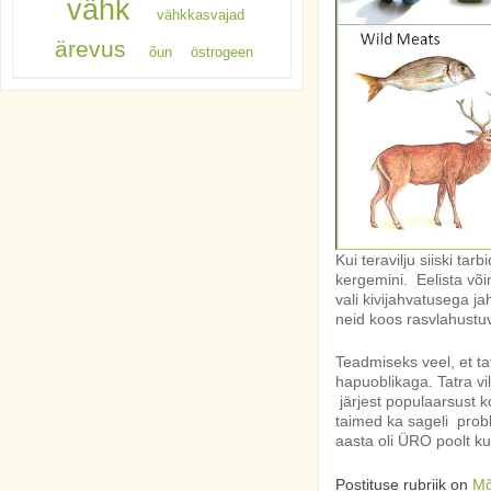
vähk
vähkkasvajad
ärevus
õun
östrogeen
Kui teravilju siiski ta
kergemini. Eelista võim
vali kivijahvatusega j
neid koos rasvlahustuv
Teadmiseks veel, et ta
hapuoblikaga. Tatra vi
järjest populaarsust k
taimed ka sageli probl
aasta oli ÜRO poolt k
Postituse rubriik on
Mõ