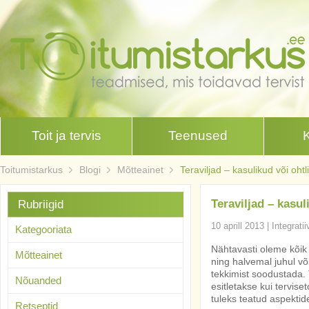
Toit ja tervis
Teenused
Toitumistarkus
Blogi
Mõtteainet
Teraviljad – kasulikud või oht
Teraviljad – kasul
Rubriigid
10 aprill 2013
|
Integrati
Kategooriata
Nähtavasti oleme kõik
Mõtteainet
ning halvemal juhul võ
tekkimist soodustada.
Nõuanded
esitletakse kui tervise
tuleks teatud aspektide
Retseptid