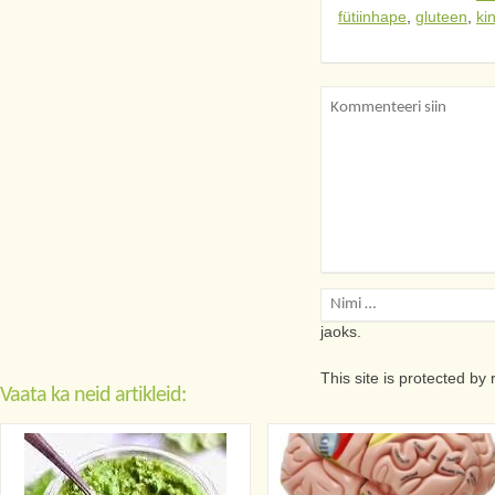
fütiinhape
,
gluteen
,
ki
Salvesta minu nimi, e
jaoks.
This site is protected 
Vaata ka neid artikleid: