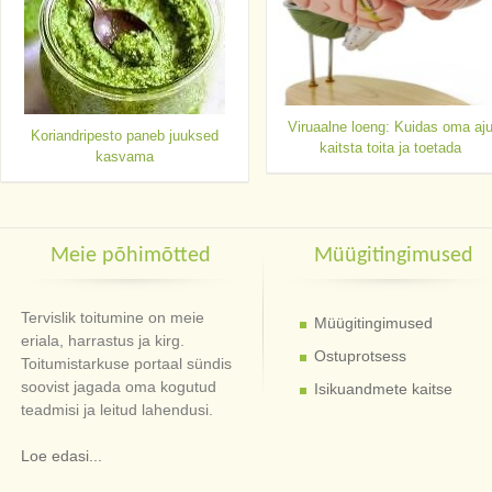
Viruaalne loeng: Kuidas oma aj
Koriandripesto paneb juuksed
kaitsta toita ja toetada
kasvama
Meie põhimõtted
Müügitingimused
Tervislik toitumine on meie
Müügitingimused
eriala, harrastus ja kirg.
Ostuprotsess
Toitumistarkuse portaal sündis
soovist jagada oma kogutud
Isikuandmete kaitse
teadmisi ja leitud lahendusi.
Loe edasi...