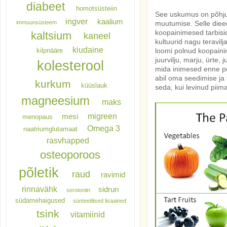
diabeet
homotsüsteiin
See uskumus on põhjust
ingver
kaalium
immuunsüsteem
muutumise. Selle dieed
koopainimesed tarbisid
kaltsium
kaneel
kultuurid nagu teravil
kiudaine
kilpnääre
loomi polnud koopainim
juurvilju, marju, ürte
kolesterool
mida inimesed enne põ
abil oma seedimise ja 
kurkum
küüslauk
seda, kui levinud piim
magneesium
maks
migreen
mesi
menopaus
Omega 3
naatriumglutamaat
rasvhapped
osteoporoos
põletik
raud
ravimid
rinnavähk
sidrun
serotoniin
südamehaigused
sünteetilised lisaained
tsink
vitamiinid