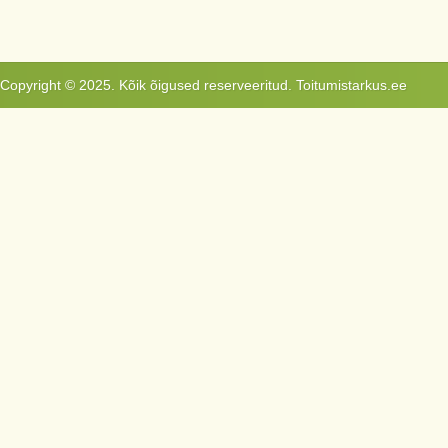
Copyright © 2025. Kõik õigused reserveeritud. Toitumistarkus.ee