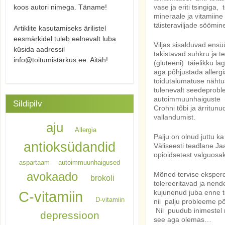
koos autori nimega. Täname!
vase ja eriti tsingiga
mineraale ja vitamiine
täisteraviljade söömi
Artiklite kasutamiseks ärilistel
eesmärkidel tuleb eelnevalt luba
Viljas sisalduvad ensü
küsida aadressil
takistavad suhkru ja te
info@toitumistarkus.ee. Aitäh!
(gluteeni) täielikku l
aga põhjustada allergi
toidutalumatuse nähtus
tulenevalt seedeprobl
autoimmuunhaiguste (
Sildipilv
Crohni tõbi ja ärritun
vallandumist.
aju
Allergia
Palju on olnud juttu k
antioksüdandid
Väliseesti teadlane Ja
opioidsetest valguosa
aspartaam
autoimmuunhaigused
avokaado
Mõned tervise eksperdid
brokoli
tolereeritavad ja nend
C-vitamiin
kujunenud juba enne t
D-vitamiin
nii palju probleeme põ
Nii puudub inimestel 
depressioon
see aga olemas…