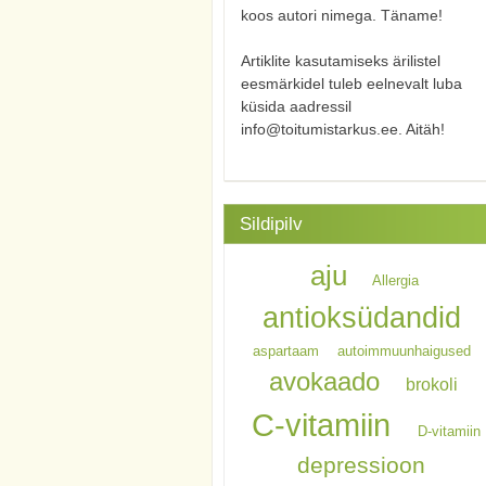
koos autori nimega. Täname!
Artiklite kasutamiseks ärilistel
eesmärkidel tuleb eelnevalt luba
küsida aadressil
info@toitumistarkus.ee. Aitäh!
Sildipilv
aju
Allergia
antioksüdandid
aspartaam
autoimmuunhaigused
avokaado
brokoli
C-vitamiin
D-vitamiin
depressioon