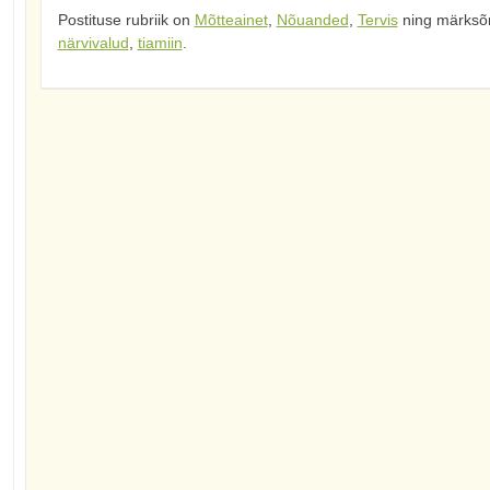
Postituse rubriik on
Mõtteainet
,
Nõuanded
,
Tervis
ning märksõ
närvivalud
,
tiamiin
.