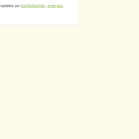
nadeks on
benfotiamiin
,
energia
,