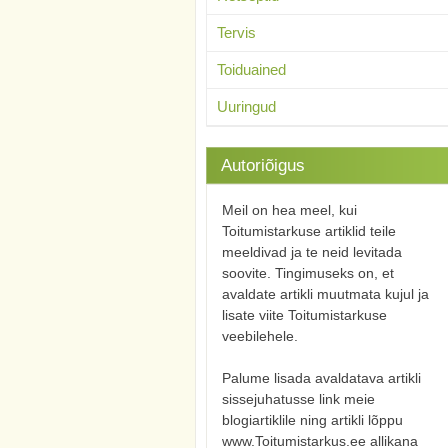
Tervis
Toiduained
Uuringud
Autoriõigus
Meil on hea meel, kui
Toitumistarkuse artiklid teile
meeldivad ja te neid levitada
soovite. Tingimuseks on, et
avaldate artikli muutmata kujul ja
lisate viite Toitumistarkuse
veebilehele.
Palume lisada avaldatava artikli
sissejuhatusse link meie
blogiartiklile ning artikli lõppu
www.Toitumistarkus.ee allikana