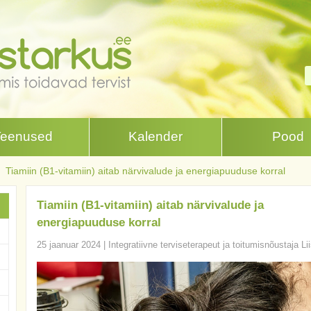
Teenused
Kalender
Pood
Tiamiin (B1-vitamiin) aitab närvivalude ja energiapuuduse korral
Tiamiin (B1-vitamiin) aitab närvivalude ja
energiapuuduse korral
25 jaanuar 2024
|
Integratiivne terviseterapeut ja toitumisnõustaja Li