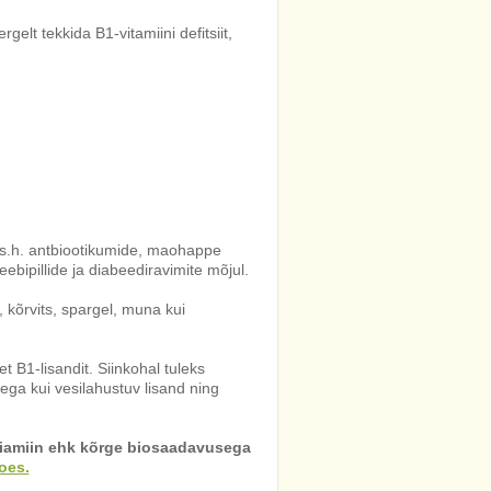
gelt tekkida B1-vitamiini defitsiit,
, s.h. antbiootikumide, maohappe
eebipillide ja diabeediravimite mõjul.
, kõrvits, spargel, muna kui
t B1-lisandit. Siinkohal tuleks
ega kui vesilahustuv lisand ning
otiamiin ehk kõrge biosaadavusega
oes.