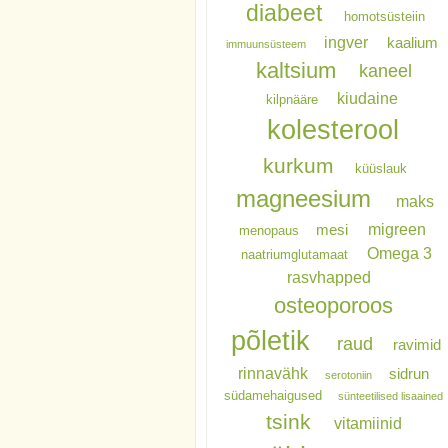
diabeet
homotsüsteiin
ingver
kaalium
immuunsüsteem
kaltsium
kaneel
kiudaine
kilpnääre
kolesterool
kurkum
küüslauk
magneesium
maks
migreen
mesi
menopaus
Omega 3
naatriumglutamaat
rasvhapped
osteoporoos
põletik
raud
ravimid
rinnavähk
sidrun
serotoniin
südamehaigused
sünteetilised lisaained
tsink
vitamiinid