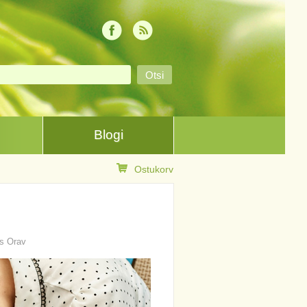
Blogi
Ostukorv
is Orav