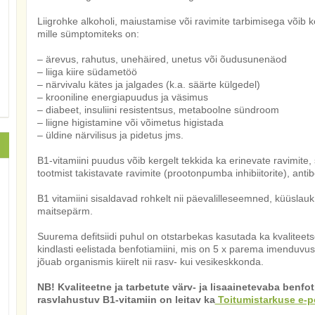
Liigrohke alkoholi, maiustamise või ravimite tarbimisega võib ker
mille sümptomiteks on:
– ärevus, rahutus, unehäired, unetus või õudusunenäod
– liiga kiire südametöö
– närvivalu kätes ja jalgades (k.a. säärte külgedel)
– krooniline energiapuudus ja väsimus
– diabeet, insuliini resistentsus, metaboolne sündroom
– liigne higistamine või võimetus higistada
– üldine närvilisus ja pidetus jms.
B1-vitamiini puudus võib kergelt tekkida ka erinevate ravimite
tootmist takistavate ravimite (prootonpumba inhibiitorite), antib
B1 vitamiini sisaldavad rohkelt nii päevalilleseemned, küüslauk
maitsepärm.
Suurema defitsiidi puhul on otstarbekas kasutada ka kvaliteetse
kindlasti eelistada benfotiamiini, mis on 5 x parema imenduvus
jõuab organismis kiirelt nii rasv- kui vesikeskkonda.
NB! Kvaliteetne ja tarbetute värv- ja lisaainetevaba benf
rasvlahustuv B1-vitamiin on leitav ka
Toitumistarkuse e-p