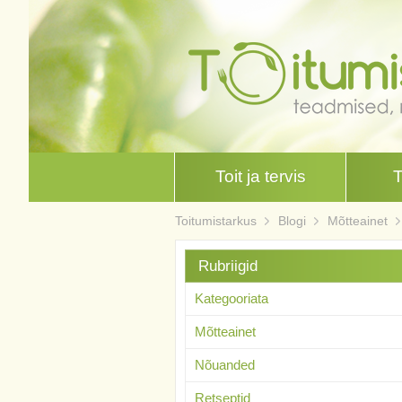
Toit ja tervis
Toitumistarkus
Blogi
Mõtteainet
Rubriigid
Kategooriata
Mõtteainet
Nõuanded
Retseptid