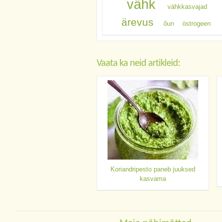
vähk
vähkkasvajad
ärevus
õun
östrogeen
Vaata ka neid artikleid:
Koriandripesto paneb juuksed
kasvama