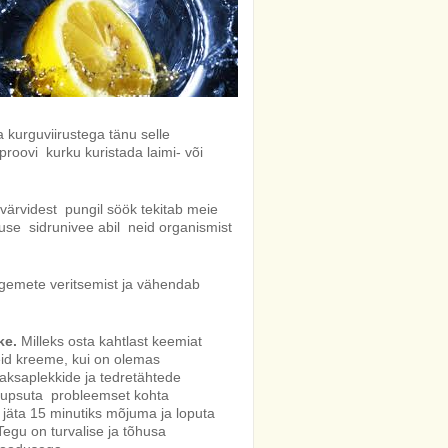
a kurguviirustega tänu selle
 proovi kurku kuristada laimi- või
iduvärvidest pungil söök tekitab meie
use sidrunivee abil neid organismist
igemete veritsemist ja vähendab
ke.
Milleks osta kahtlast
keemiat
eid kreeme, kui on olemas
ksaplekkide ja tedretähtede
tupsuta probleemset kohta
 jäta 15 minutiks mõjuma ja loputa
egu on turvalise ja tõhusa