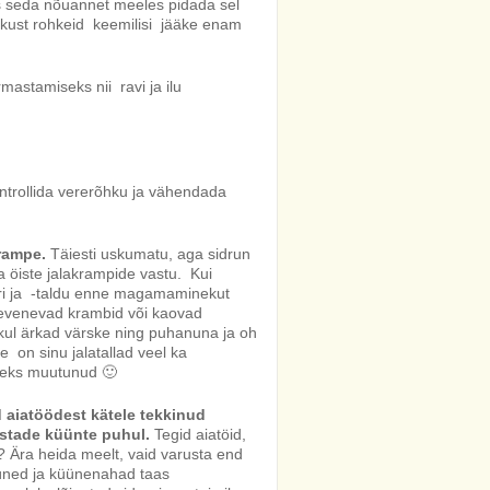
ks seda nõuannet meeles pidada sel
, kust rohkeid keemilisi jääke enam
astamiseks nii ravi ja ilu
ontrollida vererõhku ja vähendada
krampe.
Täiesti uskumatu, aga sidrun
 öiste jalakrampide vastu. Kui
ri ja -taldu enne magamaminekut
leevenevad krambid või kaovad
ul ärkad värske ning puhanuna ja oh
e on sinu jalatallad veel ka
meks muutunud 🙂
 aiatöödest kätele tekkinud
stade küünte puhul.
Tegid aiatöid,
? Ära heida meelt, vaid varusta end
küüned ja küünenahad taas