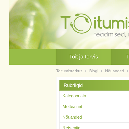
Toit ja tervis
Toitumistarkus
Blogi
Nõuanded
Rubriigid
Kategooriata
Mõtteainet
Nõuanded
Retseptid