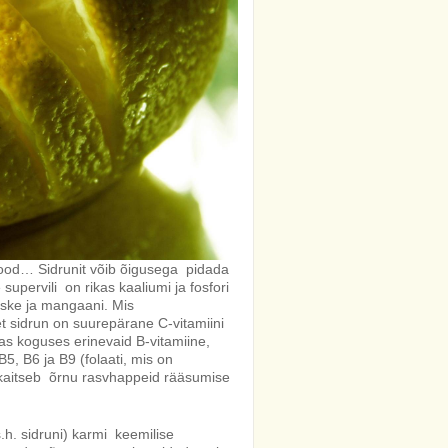
lood… Sidrunit võib õigusega pidada
supervili on rikas kaaliumi ja fosfori
vaske ja mangaani. Mis
 et sidrun on suurepärane C-vitamiini
vas koguses erinevaid B-vitamiine,
 B5, B6 ja B9 (folaati, mis on
s kaitseb õrnu rasvhappeid rääsumise
s.h. sidruni) karmi keemilise