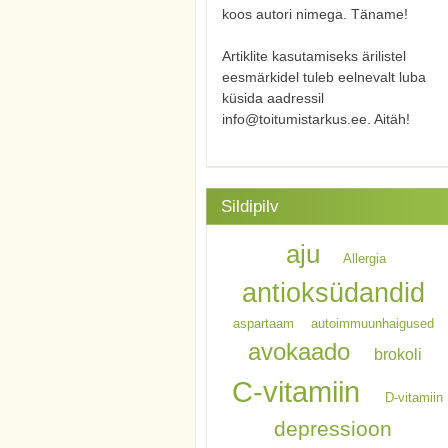
koos autori nimega. Täname!
Artiklite kasutamiseks ärilistel
eesmärkidel tuleb eelnevalt luba
küsida aadressil
info@toitumistarkus.ee. Aitäh!
Sildipilv
aju
Allergia
antioksüdandid
aspartaam
autoimmuunhaigused
avokaado
brokoli
C-vitamiin
D-vitamiin
depressioon