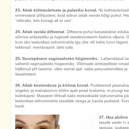
23. Aitab külmavärinate ja palaviku korral.
Nii külmavärinad k
erinevatest põhjustest, kuid sidrun aitab nende kõigi puhul. H
“sõbraks, kes kunagi alt ei vea”.
24. Aitab ravida difteeriat
. Difteeria puhul kasutatakse eduka
võimsa antiseptiku ja tugevalt seedesüsteemi kaitsva viljana. Di
kuni üks teelusikas sidrunimahla iga ühe või kahe tunni tagant
tekkinud membraanil lahti tulla.
25. Suurepärane vaginaalseks hügieeniks.
Lahjendatud sidru
vahend vaginaalseks hügieeniks. Võimsate antiseptiliste omad
hälbinud pH taseme, olles samal ajal vaba pesuvahendites ja su
lisaainetest.
26. Aitab kestenduse ja kõõma korral.
Probleemid peanahaga
sügelev ja mahakooruv kõõm ajab pead kratsima, ei pruugi ke
külmkapist. Masseeri lihtsalt kaks teelusikatäit sidrunimahla p
teelusikas sidrunimahla tassitäie veega ja loputa juukseid. Kor
kaob.
27. Hea abiline
tassile veele ¼ 
seguga juukseid.