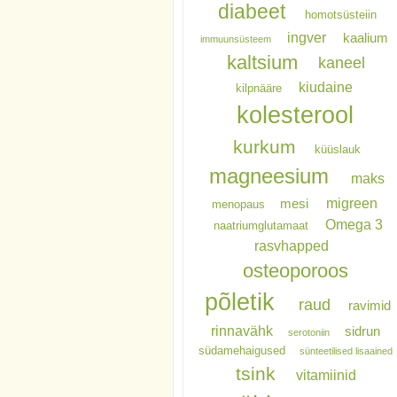
diabeet
homotsüsteiin
ingver
kaalium
immuunsüsteem
kaltsium
kaneel
kiudaine
kilpnääre
kolesterool
kurkum
küüslauk
magneesium
maks
migreen
mesi
menopaus
Omega 3
naatriumglutamaat
rasvhapped
osteoporoos
põletik
raud
ravimid
rinnavähk
sidrun
serotoniin
südamehaigused
sünteetilised lisaained
tsink
vitamiinid