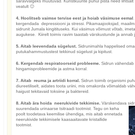
säravvalgeks muutuvad. Kunstküünte puhul pista need lihtsalt p
veatult 🙂
4. Hoolitseb vaimse tervise eest ja hoiab väsimuse eemal
.
kergendada depressiooni ja stressi. Pikamaajooksjad, maailm
sidrunit Jumala kingitituseks. Kui väsimus võimust võtab, imeta
augukese. Kiirelt toimiv ravim taastab värskustunde ja annab 
5. Aitab leevendada sügelust.
Sidrunimahla happelised oma
putukahammustustest tekkinud sügelust ja kipitust.
6. Kergendab respiratoorseid probleeme.
Sidrun vähendab r
hingamisprobleemide ja astma korral.
7. Aitab reuma ja artriidi korral.
Sidrun toimib organismi puha
diureetiliselt, aidates toota uriini, mis omakorda võimaldab väh
haigust tekitavaid toksiine ja baktereid.
8. Aitab ära hoida neerukivide tekkimise.
Värskendava sidr
suurendada urinaarse tsitraadi tootmist. Tegu on keha
poolt toodetava keemilise ühendiga, mis aitab ennetada
neerukivide tekkimisele kaasaaitavate kristallide
tootmist.