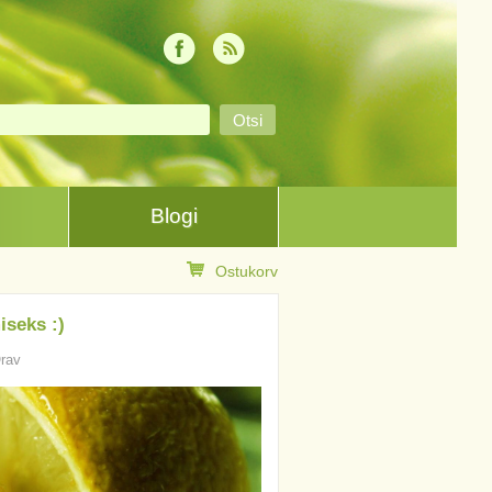
Blogi
Ostukorv
iseks :)
Orav