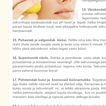
nahapleegitusm
14. Värskenda
suuvesi sidruni
tagamiseks neel
sidrunihape tasakaalustab suu pH taset ja tapab halba hingeõh
parast loputa kindlasti suud, sest pikaajaline kokkupuude sid
hambaemaili.
15. Puhastab ja valgendab küüsi.
Hellita oma käsi ilma mani
mahl ühele tassile soojale veele ja leota oma sõrmi 5 minutit
hõõru pisut sidrunikoort edasi-tagasi vastu küüsi.
16. Supertoonik näole.
Vistrike ja punnikeste vastu aitab, k
puhastamise ja toniseerimise eesmärgil võib sidruniveega pe
paranemiseks peaks protseduuri tegema mitu korda. Sidrunive
parim vahend kuumuse korral.
17. Pehmendab kuivi ja kooruvaid küünarnukke
. Sügeleva
aga lisaks sellele näevad need ka jõledad välja. Kenamate ja
kokku sooda ja sidrunimahl nii, et tekiks abrasiivne pasta. 
nahka pehmendada, seejärel loputa toonikuga, kus on pooleks
masseeri käsi oliivõliga ja tupsuta pehme rätikuga kuivaks.