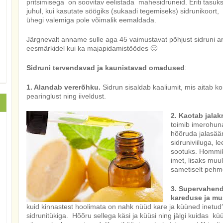
pritsimisega on soovitav eelistada mahesidruneid. Eriti tasu
juhul, kui kasutate söögiks (sukaadi tegemiseks) sidrunikoort
ühegi valemiga pole võimalik eemaldada.
Järgnevalt anname sulle aga 45 vaimustavat põhjust sidruni arm
eesmärkidel kui ka majapidamistöödes 🙂
Sidruni tervendavad ja kaunistavad omadused
:
1. Alandab vererõhku.
Sidrun sisaldab kaaliumit, mis aitab k
pearinglust ning iiveldust.
2. Kaotab jala
toimib imerohuna
hõõruda jalasää
sidruniviiluga, 
sootuks. Hommik
imet, lisaks muul
sametiselt peh
3. Supervahend
kareduse ja mu
kuid kinnastest hoolimata on nahk nüüd kare ja küüned inetud
sidrunitükiga. Hõõru sellega käsi ja küüsi ning jälgi kuidas 