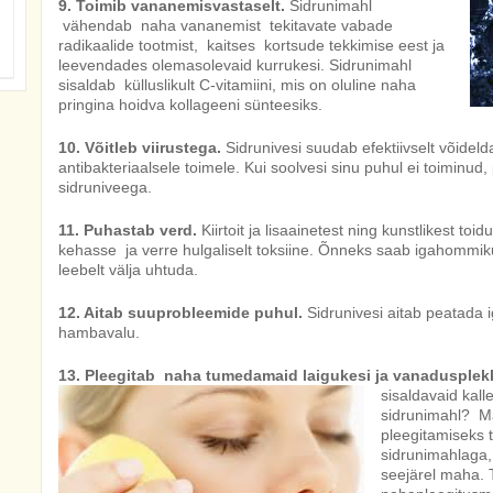
9. Toimib vananemisvastaselt.
Sidrunimahl
vähendab naha vananemist tekitavate vabade
radikaalide tootmist, kaitses kortsude tekkimise eest ja
leevendades olemasolevaid kurrukesi. Sidrunimahl
sisaldab külluslikult C-vitamiini, mis on oluline naha
pringina hoidva kollageeni sünteesiks.
10. Võitleb viirustega.
Sidrunivesi suudab efektiivselt võideld
antibakteriaalsele toimele. Kui soolvesi sinu puhul ei toiminud,
sidruniveega.
11. Puhastab verd.
Kiirtoit ja lisaainetest ning kunstlikest to
kehasse ja verre hulgaliselt toksiine. Õnneks saab igahommik
leebelt välja uhtuda.
12. Aitab suuprobleemide puhul.
Sidrunivesi aitab peatada 
hambavalu.
13. Pleegitab naha tumedamaid laigukesi ja vanadusplek
sisaldavaid kall
sidrunimahl? Ma
pleegitamiseks 
sidrunimahlaga,
seejärel maha. T