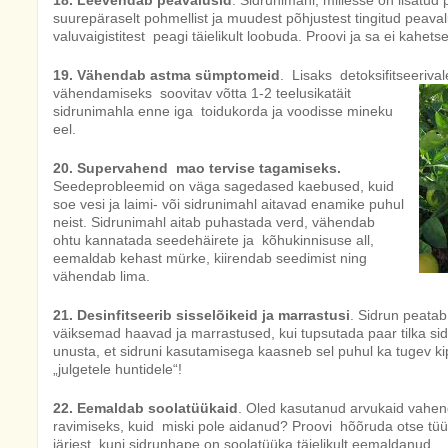
18. Leevendab peavalusid
. Sidrunimahl, millesse on lisatud
suurepäraselt pohmellist ja muudest põhjustest tingitud peav
valuvaigistitest peagi täielikult loobuda. Proovi ja sa ei kahetse
19. Vähendab astma sümptomeid
. Lisaks detoksifitseerival
vähendamiseks soovitav võtta 1-2 teelusikatäit
sidrunimahla enne iga toidukorda ja voodisse mineku
eel.
20. Supervahend mao tervise tagamiseks.
Seedeprobleemid on väga sagedased kaebused, kuid
soe vesi ja laimi- või sidrunimahl aitavad enamike puhul
neist. Sidrunimahl aitab puhastada verd, vähendab
ohtu kannatada seedehäirete ja kõhukinnisuse all,
eemaldab kehast mürke, kiirendab seedimist ning
vähendab lima.
21. Desinfitseerib sisselõikeid ja marrastusi
. Sidrun peatab
väiksemad haavad ja marrastused, kui tupsutada paar tilka s
unusta, et sidruni kasutamisega kaasneb sel puhul ka tugev kip
„julgetele huntidele“!
22. Eemaldab soolatüükaid
. Oled kasutanud arvukaid vahen
ravimiseks, kuid miski pole aidanud? Proovi hõõruda otse tü
järjest, kuni sidrunhape on soolatüüka täielikult eemaldanud.