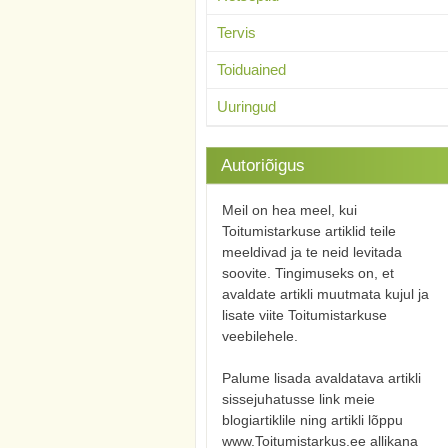
Tervis
Toiduained
Uuringud
Autoriõigus
Meil on hea meel, kui
Toitumistarkuse artiklid teile
meeldivad ja te neid levitada
soovite. Tingimuseks on, et
avaldate artikli muutmata kujul ja
lisate viite Toitumistarkuse
veebilehele.
Palume lisada avaldatava artikli
sissejuhatusse link meie
blogiartiklile ning artikli lõppu
www.Toitumistarkus.ee allikana