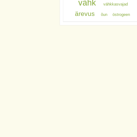
vähk
vähkkasvajad
ärevus
õun
östrogeen