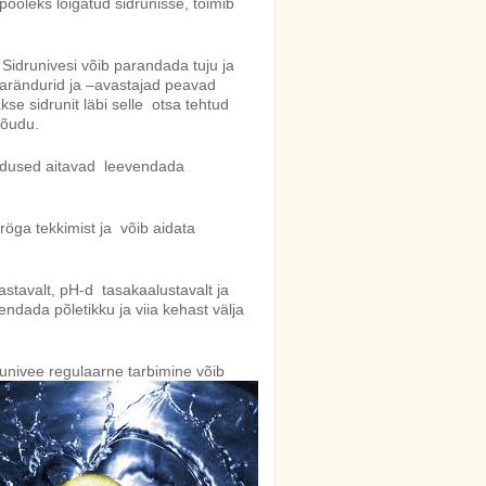
ooleks lõigatud sidrunisse, toimib
 Sidrunivesi võib parandada tuju ja
arändurid ja –avastajad peavad
kse sidrunit läbi selle otsa tehtud
jõudu.
dused aitavad leevendada
öga tekkimist ja võib aidata
stavalt, pH-d tasakaalustavalt ja
endada põletikku ja viia kehast välja
univee regulaarne tarbimine
võib