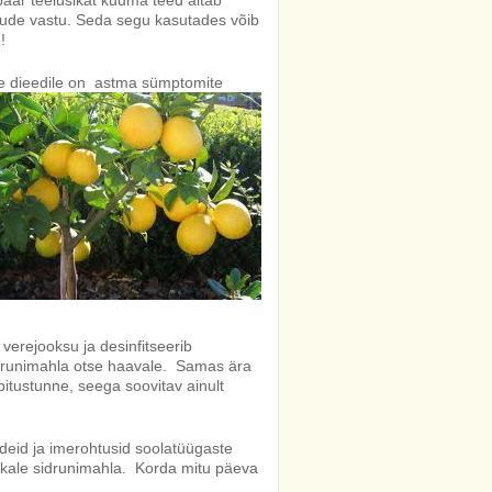
 paar teelusikat kuuma teed aitab
alude vastu. Seda segu kasutades võib
!
e dieedile on
astma sümptomite
 verejooksu ja desinfitseerib
idrunimahla otse haavale. Samas ära
itustunne, seega soovitav ainult
deid ja imerohtusid soolatüügaste
ükale sidrunimahla. Korda mitu päeva