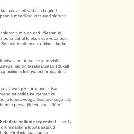
ui palavik võivad olla tingitud
ispaania meedikud kutsuvad sidrunit
lt sidrunit, mis on end tõestanud
fteeria puhul tuleks sisse võtta pool
. See aitab mädasest eritisest kurku
nivesi on turvaline ja tervislik
ustega sidrun tasakaalustab edukalt
posiitides leiduvatest ärritavatest
 viitavad pH korratusele. Kui
rgendust otsida kaugemalt kui
ähe ja loputa veega. Seejärel sega üks
da mitu päeva järjest, kuni kõõm
 heledate salkude tegemisel
. Lisa ¾
sidrunimahla ja loputa saadud
 Seejärel istu kuni juuste