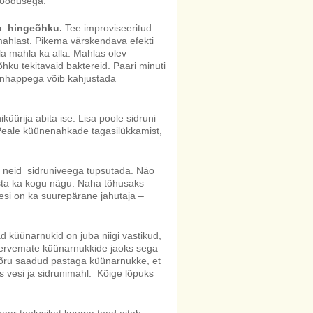
oodusega.
b hingeõhku.
Tee improviseeritud
mahlast. Pikema värskendava efekti
a mahla ka alla. Mahlas olev
ku tekitavaid baktereid. Paari minuti
runhappega võib kahjustada
küürija abita ise. Lisa poole sidruni
. Peale küünenahkade tagasilükkamist,
ui neid sidruniveega tupsutada. Näo
sta ka kogu nägu. Naha tõhusaks
si on ka suurepärane jahutaja –
d küünarnukid on juba niigi vastikud,
 tervemate küünarnukkide jaoks sega
Hõõru saadud pastaga küünarnukke, et
 vesi ja sidrunimahl. Kõige lõpuks