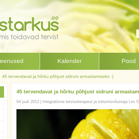
Teenused
Kalender
Pood
45 tervendavat ja hõrku põhjust sidruni armastamiseks :)
45 tervendavat ja hõrku põhjust sidruni armastam
04 juuli 2013
|
Integratiivne terviseterapeut ja toitumisnõustaja Liis 