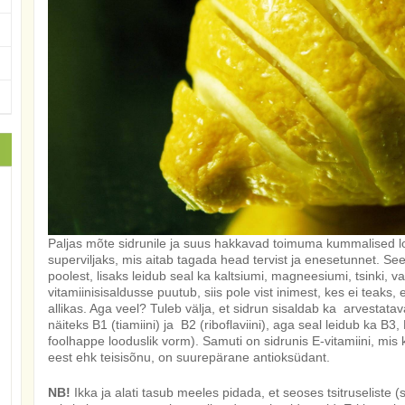
Paljas mõte sidrunile ja suus hakkavad toimuma kummalised 
superviljaks, mis aitab tagada head tervist ja enesetunnet. See 
poolest, lisaks leidub seal ka kaltsiumi, magneesiumi, tsinki, 
vitamiinisisaldusse puutub, siis pole vist inimest, kes ei teaks,
allikas. Aga veel?
Tuleb välja, et sidrun sisaldab ka arvestata
näiteks B1 (tiamiini) ja B2 (riboflaviini), aga seal leidub ka B3,
foolhappe looduslik vorm). Samuti on sidrunis E-vitamiini, mi
eest ehk teisisõnu, on suurepärane antioksüdant.
NB!
Ikka ja alati tasub meeles pidada, et seoses tsitruseliste (