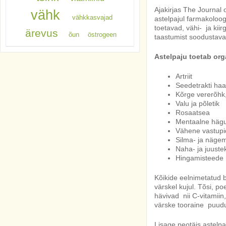
Ajakirjas The Journal
vähk
vähkkasvajad
astelpajul farmakoloo
toetavad, vähi- ja ki
ärevus
õun
östrogeen
taastumist soodustav
Astelpaju toetab org
Artriit
Seedetrakti ha
Kõrge vererõhk
Valu ja põletik
Rosaatsea
Mentaalne hägu
Vähene vastupi
Silma- ja näge
Naha- ja juuste
Hingamisteede 
Kõikide eelnimetatud b
värskel kujul. Tõsi, p
hävivad nii C-vitamiin
värske tooraine puudu
Lisage peotäis astelpa