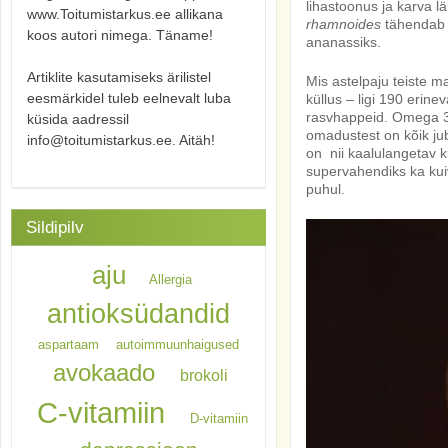
lihastoonus ja karva l
www.Toitumistarkus.ee allikana
rhamnoides
tähendab t
koos autori nimega. Täname!
ananassiks.
Artiklite kasutamiseks ärilistel
Mis astelpaju teiste m
eesmärkidel tuleb eelnevalt luba
küllus – ligi 190 eri
rasvhappeid. Omega 3 i
küsida aadressil
omadustest on kõik ju
info@toitumistarkus.ee. Aitäh!
on nii kaalulangetav k
supervahendiks ka kui
puhul.
Sildipilv
aju
Allergia
antioksüdandid
aspartaam
autoimmuunhaigused
avokaado
brokoli
C-vitamiin
D-vitamiin