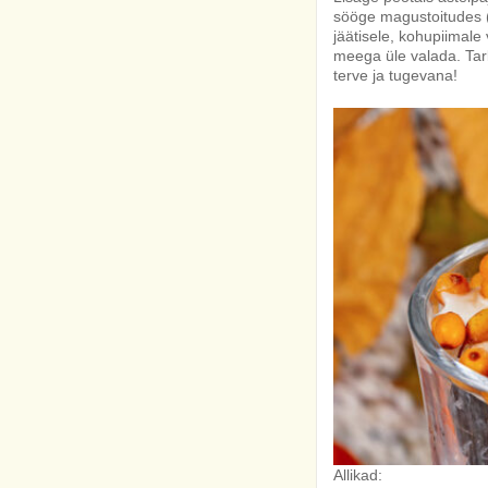
sööge magustoitudes 
jäätisele, kohupiimale
meega üle valada. Tarb
terve ja tugevana!
Allikad: