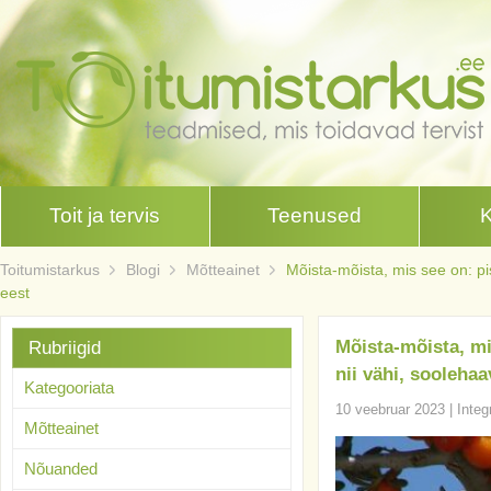
Toit ja tervis
Teenused
Toitumistarkus
Blogi
Mõtteainet
Mõista-mõista, mis see on: pi
eest
Mõista-mõista, mi
Rubriigid
nii vähi, sooleha
Kategooriata
10 veebruar 2023
|
Integ
Mõtteainet
Nõuanded