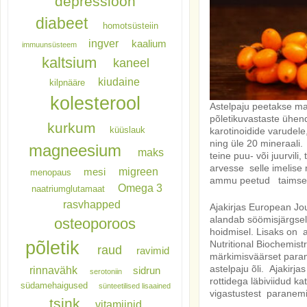
depressioon
diabeet
homotsüsteiin
ingver
kaalium
immuunsüsteem
kaltsium
kaneel
kiudaine
kilpnääre
kolesterool
Astelpaju peetakse ma
põletikuvastaste ühend
kurkum
küüslauk
karotinoidide varudele,
ning üle 20 mineraali
magneesium
maks
teine puu- või juurvil
arvesse selle imelise m
migreen
mesi
menopaus
ammu peetud taimse aa
Omega 3
naatriumglutamaat
rasvhapped
Ajakirjas European Jou
alandab söömisjärgsel
osteoporoos
hoidmisel. Lisaks on 
põletik
Nutritional Biochemist
raud
ravimid
märkimisväärset paran
astelpaju õli. Ajakir
rinnavähk
sidrun
serotoniin
rottidega läbiviidud ka
südamehaigused
sünteetilised lisaained
vigastustest paranemi
tsink
vitamiinid