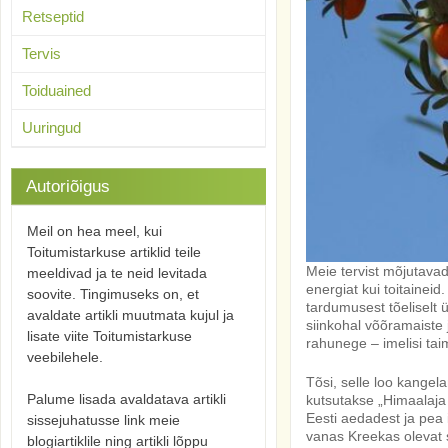
Retseptid
Tervis
Toiduained
Uuringud
Autoriõigus
Meil on hea meel, kui
Toitumistarkuse artiklid teile
Meie tervist mõjutavad
meeldivad ja te neid levitada
energiat kui toitaineid
soovite. Tingimuseks on, et
tardumusest tõeliselt 
avaldate artikli muutmata kujul ja
siinkohal võõramaiste
lisate viite Toitumistarkuse
rahunege – imelisi tai
veebilehele.
Tõsi, selle loo kangel
Palume lisada avaldatava artikli
kutsutakse „Himaalaja 
Eesti aedadest ja pea i
sissejuhatusse link meie
vanas Kreekas olevat s
blogiartiklile ning artikli lõppu