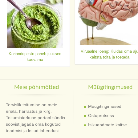
Viruaalne loeng: Kuidas oma aj
Koriandripesto paneb juuksed
kaitsta toita ja toetada
kasvama
Meie põhimõtted
Müügitingimused
Tervislik toitumine on meie
Müügitingimused
eriala, harrastus ja kirg.
Ostuprotsess
Toitumistarkuse portaal sündis
soovist jagada oma kogutud
Isikuandmete kaitse
teadmisi ja leitud lahendusi.