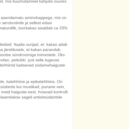
net, mis kuumutamisel kahjuks suures
on asendamatu aminohappega, mis on
 serotoniinile ja sellest edasi
matundlik, toorkakao sisaldab ca 33%
leidsid Itaalia uurijad, et kakao aitab
ga järeldusele, et kakao parandab
aboolse sündroomiga inimestele. Üks
vitan, peitubki just selle tugevas
atehhiinid kaitsevad südamehaiguste
e, katehhiine ja epikatehhiine. On
südante kui mustikad, punane vein,
meid haiguste eest, hoiavad kontrolli
klaamitakse sageli antioksüdantide