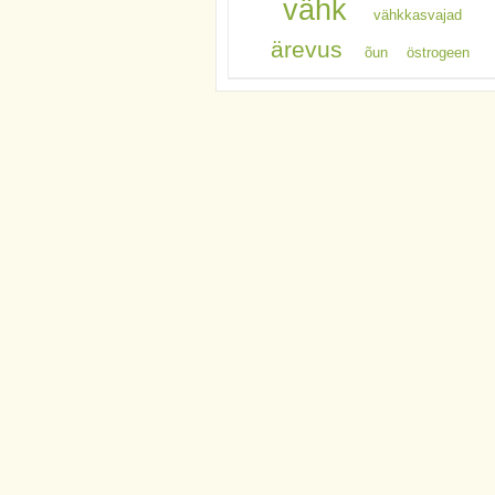
vähk
vähkkasvajad
ärevus
õun
östrogeen