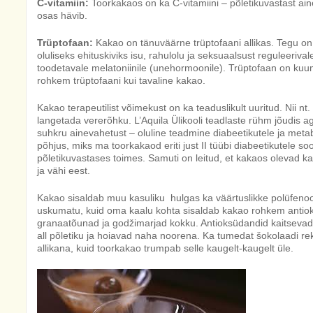
C-vitamiin:
Toorkakaos on ka C-vitamiini – põletikuvastast ai
osas hävib.
Trüptofaan:
Kakao on tänuväärne trüptofaani allikas. Tegu 
oluliseks ehituskiviks isu, rahulolu ja seksuaalsust reguleerivale
toodetavale melatoniinile (unehormoonile). Trüptofaan on kuu
rohkem trüptofaani kui tavaline kakao.
Kakao terapeutilist võimekust on ka teaduslikult uuritud. Nii nt. 
langetada vererõhku. L’Aquila Ülikooli teadlaste rühm jõudis a
suhkru ainevahetust – oluline teadmine diabeetikutele ja met
põhjus, miks ma toorkakaod eriti just II tüübi diabeetikutele soo
põletikuvastases toimes. Samuti on leitud, et kakaos olevad k
ja vähi eest.
Kakao sisaldab muu kasuliku hulgas ka väärtuslikke polüfenool
uskumatu, kuid oma kaalu kohta sisaldab kakao rohkem antiok
granaatõunad ja godžimarjad kokku. Antioksüdandid kaitsevad 
all põletiku ja hoiavad naha noorena. Ka tumedat šokolaadi re
allikana, kuid toorkakao trumpab selle kaugelt-kaugelt üle.