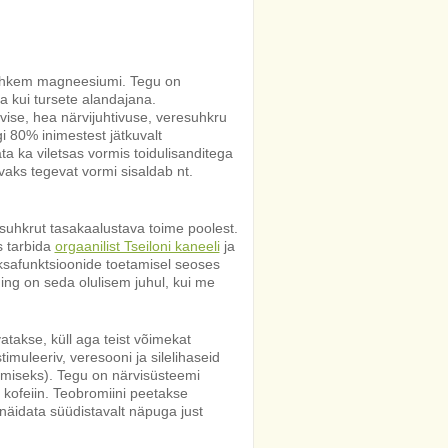
rohkem magneesiumi. Tegu on
a kui tursete alandajana.
ise, hea närvijuhtivuse, veresuhkru
gi 80% inimestest jätkuvalt
ta ka viletsas vormis toidulisanditega
vaks tegevat vormi sisaldab nt.
suhkrut tasakaalustava toime poolest.
s tarbida
orgaanilist Tseiloni kaneeli
ja
ksafunktsioonide toetamisel seoses
ning on seda olulisem juhul, kui me
vatakse, küll aga teist võimekat
muleeriv, veresooni ja silelihaseid
damiseks). Tegu on närvisüsteemi
 kofeiin. Teobromiini peetakse
näidata süüdistavalt näpuga just