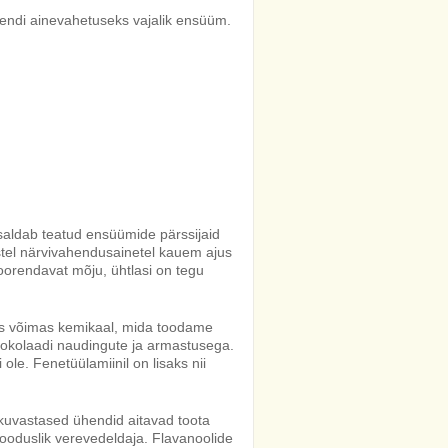
hendi ainevahetuseks vajalik ensüüm.
saldab teatud ensüümide pärssijaid
listel närvivahendusainetel kauem ajus
oorendavat mõju, ühtlasi on tegu
 võimas kemikaal, mida toodame
šokolaadi naudingute ja armastusega.
ole. Fenetüülamiinil on lisaks nii
ikuvastased ühendid aitavad toota
ooduslik verevedeldaja. Flavanoolide