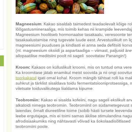
Magneesium
: Kakao sisaldab taimedest teadaolevalt kõige 
lõõgastusmineraaliga, mis toimib kehas nii krampide leevendaj
Magneesium hoolitseb hormonaalse tasakaalu, veresoonte terv
tasakaalustamise ning tugevate luude eest. Arvestuslikult on li
magneesiumi puuduses ja kindlasti ei anna seda defitsiiti korva
(nt. magneesium oksiidi ja aspartaadiga – viimast, paljusid äre
allopaatilise meditsiini poolt nii sageli soovitatav Panangin!)
Kroom:
Kakaos on külluslikult kroomi, mis on tuntud oma vere
Ka kroomitase jätab enamikul meist soovida ja nii ongi soovitu
toorkakaod
igati omal kohal. Kroom mängib tähtsat rolli ka ma
suhkrut ja tärklist sisaldava toidu fermentatsiooniprotsessiga, 
viletsate toiduvalikutega liialdama kipume.
Teobromiin:
Kakao ei sisalda kofeiini, nagu sageli ekslikult ar
alkaloidi nimega teobromiin. Teobromiinil on südametegevust sti
laiendav, õrnalt diureetiline toime (sobib hästi tursete leeven
leebe ergutajaga, mis ei toimi samas äkilise stimulandina nagu
afrodisiaakumiks ning nähtavasti võivad ka šokolaadisõltlased 
teobromiini poole.