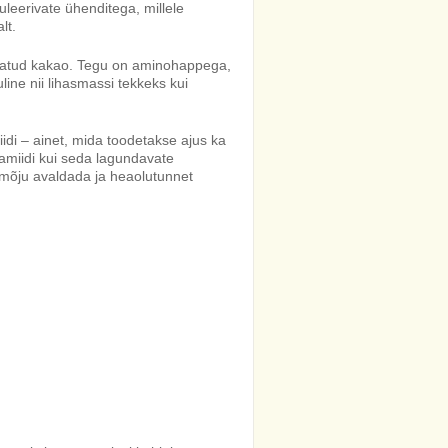
muleerivate ühenditega, millele
lt.
utatud kakao. Tegu on aminohappega,
line nii lihasmassi tekkeks kui
i – ainet, mida toodetakse ajus ka
amiidi kui seda lagundavate
 mõju avaldada ja heaolutunnet