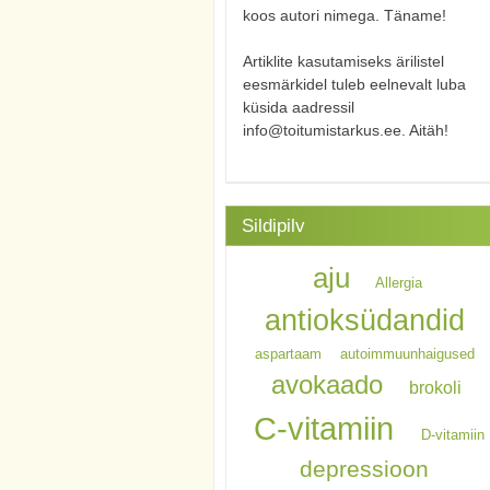
koos autori nimega. Täname!
Artiklite kasutamiseks ärilistel
eesmärkidel tuleb eelnevalt luba
küsida aadressil
info@toitumistarkus.ee. Aitäh!
Sildipilv
aju
Allergia
antioksüdandid
aspartaam
autoimmuunhaigused
avokaado
brokoli
C-vitamiin
D-vitamiin
depressioon