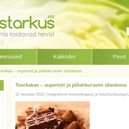
Teenused
Kalender
Pood
rkakao – supertoit ja põletikuravim üheskoos
Toorkakao – supertoit ja põletikuravim üheskoos
12 oktoober 2016
|
Integratiivne terviseterapeut ja toitumisnõustaja 