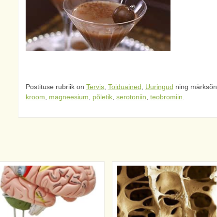
Postituse rubriik on
Tervis
,
Toiduained
,
Uuringud
ning märksõ
kroom
,
magneesium
,
põletik
,
serotoniin
,
teobromiin
.