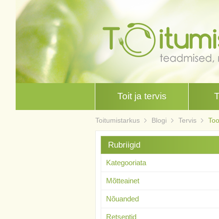
Toit ja tervis
Toitumistarkus
Blogi
Tervis
Too
Rubriigid
Kategooriata
Mõtteainet
Nõuanded
Retseptid