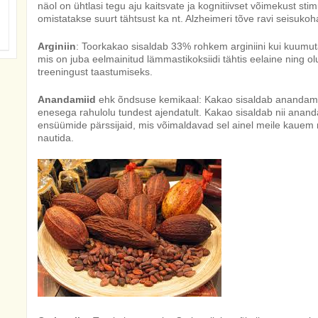
näol on ühtlasi tegu aju kaitsvate ja kognitiivset võimekust sti
omistatakse suurt tähtsust ka nt. Alzheimeri tõve ravi seisukoha
Arginiin
: Toorkakao sisaldab 33% rohkem arginiini kui kuum
mis on juba eelmainitud lämmastikoksiidi tähtis eelaine ning olu
treeningust taastumiseks.
Anandamiid
ehk õndsuse kemikaal: Kakao sisaldab anandamiid
enesega rahulolu tundest ajendatult. Kakao sisaldab nii anand
ensüümide pärssijaid, mis võimaldavad sel ainel meile kauem
nautida.