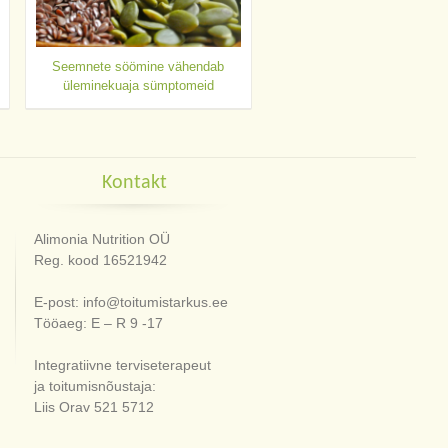
Seemnete söömine vähendab
üleminekuaja sümptomeid
Kontakt
Alimonia Nutrition OÜ
Reg. kood 16521942
E-post: info@toitumistarkus.ee
Tööaeg: E – R 9 -17
Integratiivne terviseterapeut
ja toitumisnõustaja:
Liis Orav 521 5712