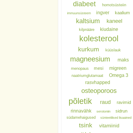
diabeet
homotsüsteiin
ingver
kaalium
immuunsüsteem
kaltsium
kaneel
kiudaine
kilpnääre
kolesterool
kurkum
küüslauk
magneesium
maks
migreen
mesi
menopaus
Omega 3
naatriumglutamaat
rasvhapped
osteoporoos
põletik
raud
ravimid
rinnavähk
sidrun
serotoniin
südamehaigused
sünteetilised lisaained
tsink
vitamiinid