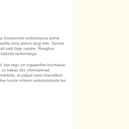
ja õnnetunnet esilekutsuva toime
olaadita oma päeva isegi ette. Samas
uid vaid õige natuke. Reeglina
 kalorite tarbimisega.
ul, kas tegu on orgaanilise toorkakao
es on kakao üks võimsaimaid
märkida, et paljud neist ühenditest
itse korda rohkem antioksüdante kui