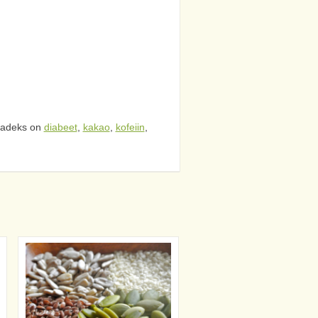
nadeks on
diabeet
,
kakao
,
kofeiin
,