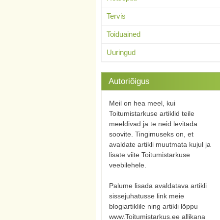
Tervis
Toiduained
Uuringud
Autoriõigus
Meil on hea meel, kui
Toitumistarkuse artiklid teile
meeldivad ja te neid levitada
soovite. Tingimuseks on, et
avaldate artikli muutmata kujul ja
lisate viite Toitumistarkuse
veebilehele.
Palume lisada avaldatava artikli
sissejuhatusse link meie
blogiartiklile ning artikli lõppu
www.Toitumistarkus.ee allikana