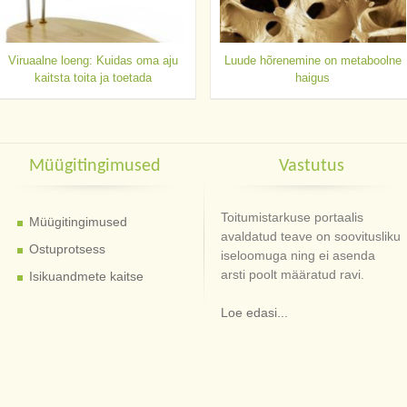
Viruaalne loeng: Kuidas oma aju
Luude hõrenemine on metaboolne
kaitsta toita ja toetada
haigus
Müügitingimused
Vastutus
Toitumistarkuse portaalis
Müügitingimused
avaldatud teave on soovitusliku
Ostuprotsess
iseloomuga ning ei asenda
arsti poolt määratud ravi.
Isikuandmete kaitse
Loe edasi...