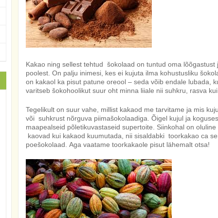
Kakao ning sellest tehtud šokolaad on tuntud oma lõõgastust 
poolest. On palju inimesi, kes ei kujuta ilma kohustusliku šok
on kakaol ka pisut patune oreool – seda võib endale lubada, k
varitseb šokohoolikut suur oht minna liiale nii suhkru, rasva kui
Tegelikult on suur vahe, millist kakaod me tarvitame ja mis kuj
või suhkrust nõrguva piimašokolaadiga. Õigel kujul ja kogus
maapealseid põletikuvastaseid supertoite. Siinkohal on oluline 
kaovad kui kakaod kuumutada, nii sisaldabki toorkakao ca se
poešokolaad. Aga vaatame toorkakaole pisut lähemalt otsa!