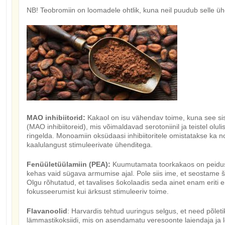
NB! Teobromiin on loomadele ohtlik, kuna neil puudub selle ü
MAO inhibiitorid:
Kakaol on isu vähendav toime, kuna see si
(MAO inhibiitoreid), mis võimaldavad serotoniinil ja teistel olu
ringelda. Monoamiin oksüdaasi inhibiitoritele omistatakse ka n
kaalulangust stimuleerivate ühenditega.
Fenüületüülamiin (PEA):
Kuumutamata toorkakaos on peidus
kehas vaid sügava armumise ajal. Pole siis ime, et seostame 
Olgu rõhutatud, et tavalises šokolaadis seda ainet enam eriti ei 
fokusseerumist kui ärksust stimuleeriv toime.
Flavanoolid
: Harvardis tehtud uuringus selgus, et need põlet
lämmastikoksiidi, mis on asendamatu veresoonte laiendaja ja l